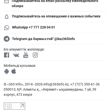
Подписывайтесь на email рассылку еженедельного
обзора
Подписывайтесь на оповещения о важных событиях
WhatsApp +7 771 228 04 01
Telegram-да бармыз ғой" @kaz365info
Біз әлеуметтік желілерде:
Мобильді қосымша:
© «365 Info», 2014–2026
info@365info.kz
, +7 (727) 350-61-36
050013, ҚР, Алматы қ., «Керемет» ықшамауданы, 7 үй, 39
корпус, 472 кеңсе