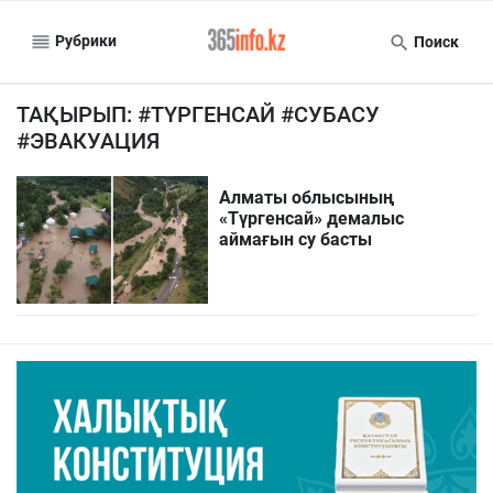
Рубрики
Поиск
ТАҚЫРЫП: #ТҮРГЕНСАЙ #СУБАСУ
#ЭВАКУАЦИЯ
Алматы облысының
«Түргенсай» демалыс
аймағын су басты