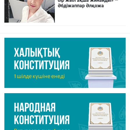
бір жыл ақша жинайды» —
Әбдіжаппар Әлқожа