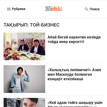
Рубрики
Поиск
ТАҚЫРЫП: ТОЙ-БИЗНЕС
Абай Бегей карантин кезінде
тойда өнер көрсетті
«Халықтың любимчигі» Азия
мен Мәскеуде болмаған
концерт өткізбекші
«Кей адам тойға шақыру үшін