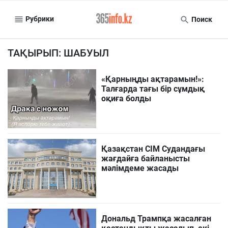
Рубрики
Поиск
ТАҚЫРЫП: ШАБУЫЛ
«Қарныңды ақтарамын!»:
Талғарда тағы бір сұмдық
оқиға болды
Қазақстан СІМ Судандағы
жағдайға байланысты
мәлімдеме жасады
Дональд Трампқа жасалған