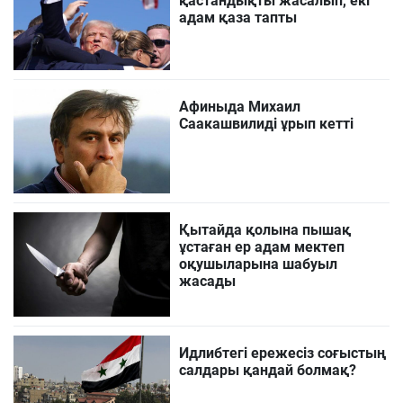
қастандықты жасалып, екі
адам қаза тапты
Афиныда Михаил
Саакашвилиді ұрып кетті
Қытайда қолына пышақ
ұстаған ер адам мектеп
оқушыларына шабуыл
жасады
Идлибтегі ережесіз соғыстың
салдары қандай болмақ?