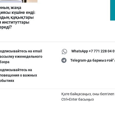
нның жаңа
иясы күшіне енді:
рдың құқықтары
м институттары
ереді?
одписывайтесь на email
WhatsApp +7 771 228 04 0
ассылку еженедельного
Telegram-да бармыз ғой"
бзора
одписывайтесь на
повещения о важных
обытиях
Қате байқасаңыз, оны белгілеп
Ctrl+Enter басыңыз