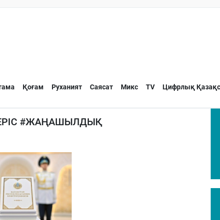
тама
Қоғам
Руханият
Саясат
Микс
TV
Цифрлық Қазақс
ГЕРІС #ЖАҢАШЫЛДЫҚ