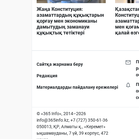
Жаңа Конституция:
Қазақста
азаматтардың құқықтарын
Конституц
қорғау мен экономиканы
азаматта
дамытудың заманауи
мен қоға
құқықтық тетіктері
қалай өзг
П
Сайтқа жарнама беру
р
о
Редакция
П
Материалдарды пайдалану ережелері
о
с
© «365 Info», 2014–2026
info@365info.kz
, +7 (727) 350-61-36
050013, ҚР, Алматы қ., «Керемет»
ықшамауданы, 7 үй, 39 корпус, 472