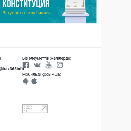
1
Біз әлеуметтік желілерде:
 @kaz365info
Мобильді қосымша: