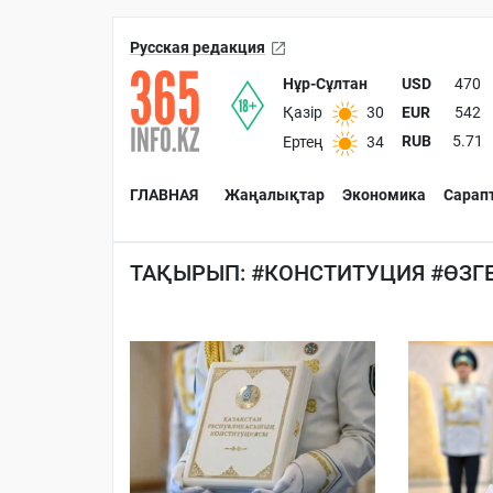
Русская редакция
Нұр-Сұлтан
USD
470
EUR
542
Қазір
30
RUB
5.71
Ертең
34
ГЛАВНАЯ
Жаңалықтар
Экономика
Сарап
ТАҚЫРЫП: #КОНСТИТУЦИЯ #ӨЗ