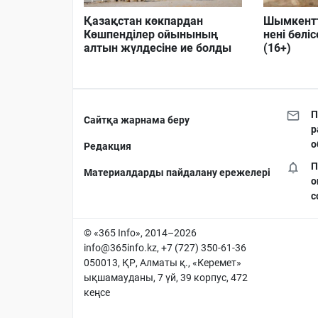
Қазақстан көкпардан
Шымкентт
Көшпенділер ойынының
нені бөлі
алтын жүлдесіне ие болды
(16+)
П
Сайтқа жарнама беру
р
о
Редакция
П
Материалдарды пайдалану ережелері
о
с
© «365 Info», 2014–2026
info@365info.kz
, +7 (727) 350-61-36
050013, ҚР, Алматы қ., «Керемет»
ықшамауданы, 7 үй, 39 корпус, 472
кеңсе