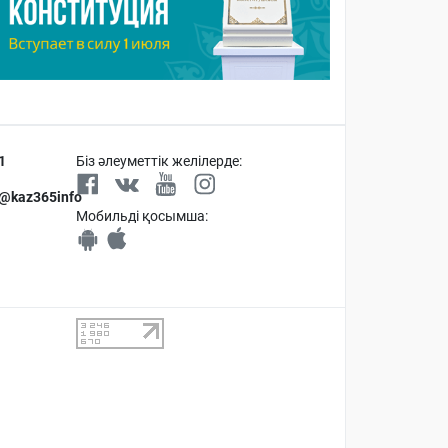
1
Біз әлеуметтік желілерде:
 @kaz365info
Мобильді қосымша: