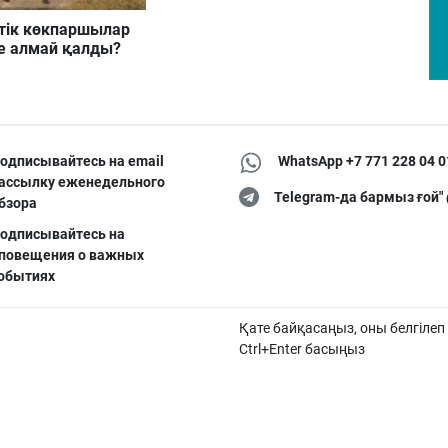
ік көкпаршылар
се алмай қалды?
одписывайтесь на email
WhatsApp +7 771 228 04 0
ассылку еженедельного
Telegram-да бармыз ғой"
бзора
одписывайтесь на
повещения о важных
обытиях
Қате байқасаңыз, оны белгілеп
Ctrl+Enter басыңыз