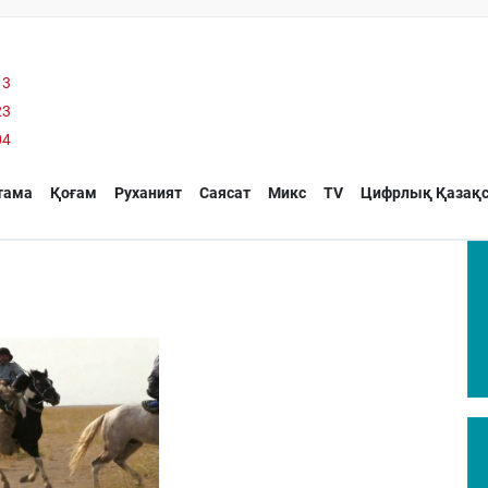
13
23
04
тама
Қоғам
Руханият
Саясат
Микс
TV
Цифрлық Қазақс