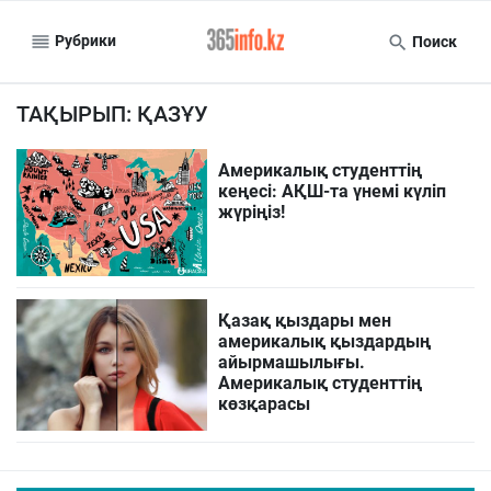
Рубрики
Поиск
ТАҚЫРЫП: ҚАЗҰУ
Америкалық студенттің
кеңесі: АҚШ-та үнемі күліп
жүріңіз!
Қазақ қыздары мен
америкалық қыздардың
айырмашылығы.
Америкалық студенттің
көзқарасы