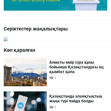
Серіктестер жаңалықтары
Көп қаралған
Алматы өмір сүру құны
бойынша Қазақстандағы ең
қымбат қала
1
Қазақстанда алаяқтықтың
жаңа түрі пайда болды
1