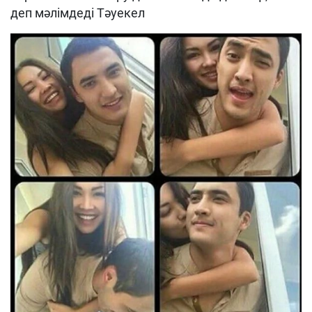
деп мәлімдеді Тәуекел