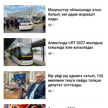
Маңғыстау облысында атыс
болып, екі адам жарақат
алды
1
Алматыда LRT 2027 жылдың
соңында іске қосылады
1
Бір үйді үш адамға сатып, 126
миллион теңге пайда тапқан
депутат сотталды
1