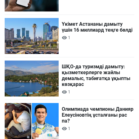
Үкімет Астананы дамыту
үшін 16 миллиард теңге бөлді
1
ШҚО-да туризмді дамыту:
қызметкерлерге жайлы
демалыс, табиғатқа ұқыпты
көзқарас
1
Олимпиада чемпионы Данияр
Елеусіновтің ұсталғаны рас
па?
1