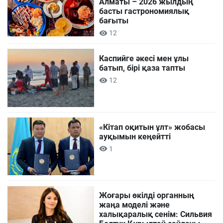
Алматы – 2026 жылдың
басты гастрономиялық
бағыты
12
Каспийге әкесі мен ұлы
батып, бірі қаза тапты
12
«Кітап оқитын ұлт» жобасы
ауқымын кеңейтті
1
Жоғары өкілді органның
жаңа моделі және
халықаралық сенім: Сильвия