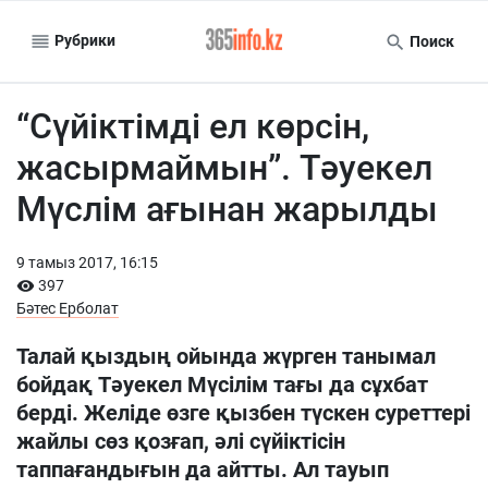
Рубрики
Поиск
“Сүйіктімді ел көрсін,
жасырмаймын”. Тәуекел
Мүслім ағынан жарылды
9 тамыз 2017, 16:15
397
Бәтес Ерболат
Талай қыздың ойында жүрген танымал
бойдақ Тәуекел Мүсілім тағы да сұхбат
берді. Желіде өзге қызбен түскен суреттері
жайлы сөз қозғап, әлі сүйіктісін
таппағандығын да айтты. Ал тауып