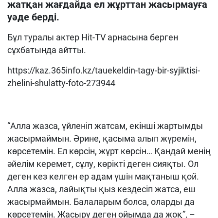
жатқан жағдайда ел жұрттан жасырмауға
уәде берді.
Бұл туралы актер Hit-TV арнасына берген
сұхбатында айтты.
https://kaz.365info.kz/tauekeldin-tagy-bir-syjiktisi-
zhelini-shulatty-foto-273944
“Алла жазса, үйленіп жатсам, екінші жартымды
жасырмаймын. Әрине, қасыма алып жүремін,
көрсетемін. Ел көрсін, жұрт көрсін… Қандай менің
әйелім керемет, сұлу, көрікті деген сияқты. Ол
деген кез келген ер адам үшін мақтаныш қой.
Алла жазса, лайықты қыз кездесіп жатса, еш
жасырмаймын. Балаларым болса, оларды да
көрсетемін. Жасыру деген ойымда да жоқ”, –