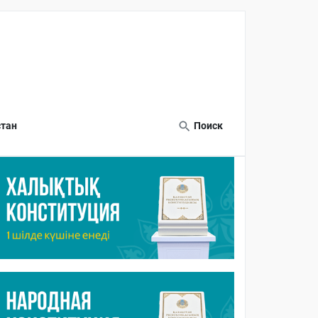
тан
Поиск