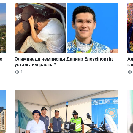
е
Олимпиада чемпионы Данияр Елеусіновтің
Ал
ұсталғаны рас па?
га
1