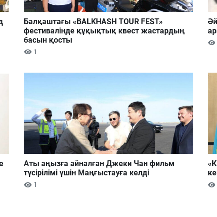
д
Балқаштағы «BALKHASH TOUR FEST»
Әй
фестивалінде құқықтық квест жастардың
ар
басын қосты
1
е
Аты аңызға айналған Джеки Чан фильм
«К
түсірілімі үшін Маңғыстауға келді
ке
1