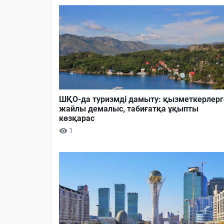
ШҚО-да туризмді дамыту: қызметкерлерг
жайлы демалыс, табиғатқа ұқыпты
көзқарас
1