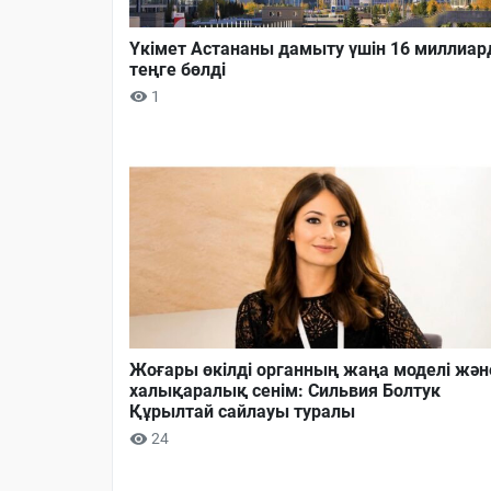
Үкімет Астананы дамыту үшін 16 миллиар
теңге бөлді
1
Жоғары өкілді органның жаңа моделі жән
халықаралық сенім: Сильвия Болтук
Құрылтай сайлауы туралы
24