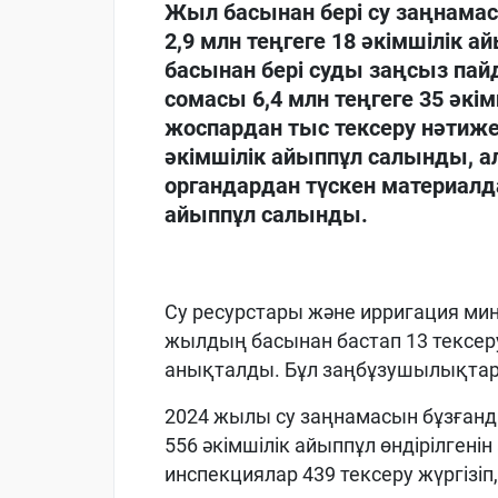
Жыл басынан бері су заңнама
2,9 млн теңгеге 18 әкімшілік 
басынан бері суды заңсыз пай
сомасы 6,4 млн теңгеге 35 әкі
жоспардан тыс тексеру нәтиже
әкімшілік айыппұл салынды, а
органдардан түскен материалда
айыппұл салынды.
Су ресурстары және ирригация мин
жылдың басынан бастап 13 тексеру
анықталды. Бұл заңбұзушылықтард
2024 жылы су заңнамасын бұзғанд
556 әкімшілік айыппұл өндірілгенін
инспекциялар 439 тексеру жүргізі