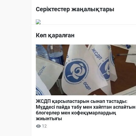
Серіктестер жаңалықтары
Көп қаралған
ЖСДП қарсыластарын сынап тастады:
Мүддесі пайда табу мен хайптан аспайтын
блогерлер мен кофеқұмарлардың
жиынтығы
12