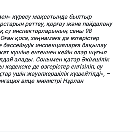
ен» күресу мақсатында былтыр
рстарын реттеу, қорғау және пайдалану
ақ су инспекторларының саны 98
Оған қоса, заңнамаға да өзгерістер
де бассейндік инспекцияларға бақылау
ұжат күшіне енгеннен кейін олар шұғыл
лдай алады. Сонымен қатар Әкімшілік
одекске де өзгерістер енгізіліп, су
р үшін жауапкершілік күшейтілді», –
ригация вице-министрі Нұрлан