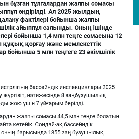
сын бұзған тұлғалардан жалпы сомасы
айыппұл өндірілді. Ал 2025 жылдың
далану фактілері бойынша жалпы
мшілік айыппұл салынды. Оның ішінде
лері бойынша 1,4 млн теңге сомасына 12
л құқық қорғау және мемлекеттік
р бойынша 5 млн теңгеге 23 әкімшілік
истрлігінің бассейндік инспекциялары 2025
 жүргізіп, нәтижесінде 8 заңбұзушылық
ы жою үшін 7 ұйғарым берілді.
ардан жалпы сомасы 44,5 млн теңге болатын
 айта кетейік. Сондай-ақ бассейндік
п, оның барысында 1855 заң бұзушылық