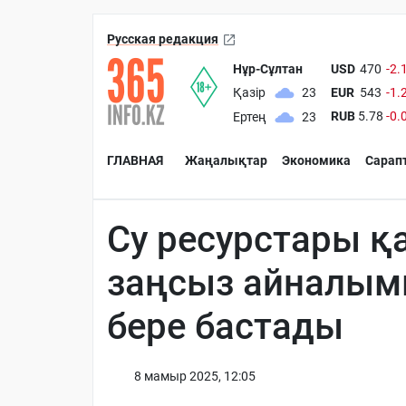
Русская редакция
Нұр-Сұлтан
USD
470
-2.
EUR
543
-1.
Қазір
23
RUB
5.78
-0.
Ертең
23
ГЛАВНАЯ
Жаңалықтар
Экономика
Сарап
Су ресурстары қ
заңсыз айналым
бере бастады
8 мамыр 2025, 12:05