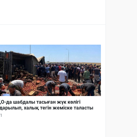
О-да шабдалы тасыған жүк көлігі
дарылып, халық тегін жеміске таласты
1