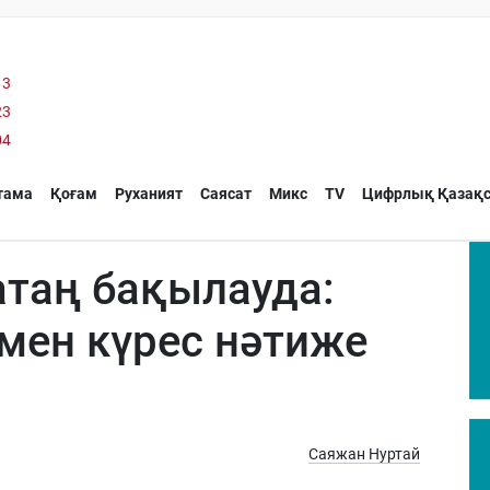
13
23
04
тама
Қоғам
Руханият
Саясат
Микс
TV
Цифрлық Қазақс
атаң бақылауда:
мен күрес нәтиже
Саяжан Нуртай