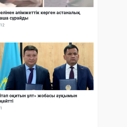
елінен әлімжеттік көрген астаналық
аша сұрайды
12
ітап оқитын ұлт» жобасы ауқымын
ңейтті
1