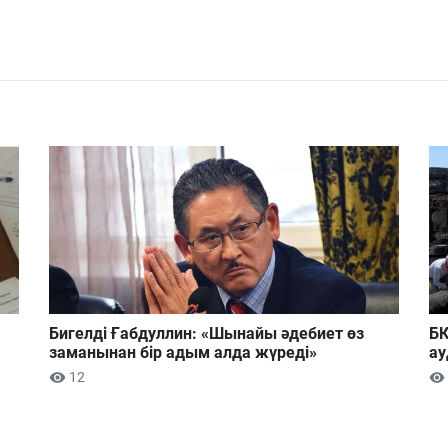
Бигелді Ғабдуллин: «Шынайы әдебиет өз
БҚ
заманынан бір адым алда жүреді»
ау
12