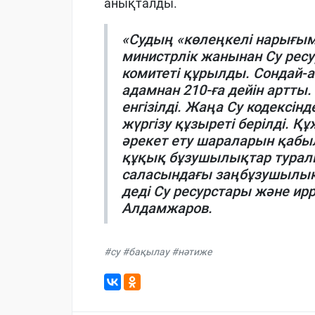
анықталды.
«Судың «көлеңкелі нарығым
министрлік жанынан Су ресу
комитеті құрылды. Сондай-
адамнан 210-ға дейін артты. 
енгізілді. Жаңа Су кодексін
жүргізу құзыреті берілді. Қ
әрекет ету шараларын қабы
құқық бұзушылықтар туралы к
саласындағы заңбұзушылықта
деді Су ресурстары және ир
Алдамжаров.
#су #бақылау #нәтиже