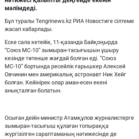
нәтижесі қалыпты деңгейде екенін
мәлімдеді.
Бұл туралы Tengrinews.kz РИА Новостиге сілтеме
жасап хабарлады.
Еске сала кетейік, 11-қазанда Байқоңырда
“Союз МС-10” зымыран-тасығышын ұшыру
кезінде төтенше жағдай болған еді. “Союз
МС-10” бортында ресейлік ғарышкер Алексей
Овчинин мен америкалық астронавт Ник Хейг
болған. Кейінірек олар аман-есен екені
анықталған болатын.
Осыған дейін министр Атамқұлов журналистерге
зымыран-тасығыш құлаған топыраққа
жүргізілген сараптаманың нәтижесінде де