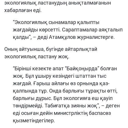
экологиялық ластанудың анықталмағанын
хабарлаған еді.
“Экологиялық сынамалар қалыпты
жағдайды көрсетті. Сараптамалар аяқталып
қалды”, – деді Атамқұлов журналистерге.
Оның айтуынша, бүгінде айтарлықтай
экологиялық ластану жоқ.
“Бірінші кезекте апат “Байқоңырда” болған
жоқ. Бұл ұшыру кезіндегі штаттан тыс
жағдай. Ғарыш айлағы өз орнында қаз-
қалпында тұр. Онда барлығы тұрақты өтті,
барлығы дұрыс. Бұл экологияға еш қауіп
төндірмейді. Табиғатқа зияны жоқ”, – деген
еді осыған дейін министрліктің баспасөз
қызметіндегілер.