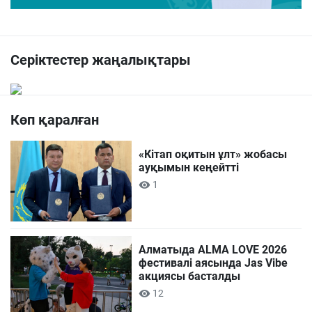
Серіктестер жаңалықтары
Көп қаралған
«Кітап оқитын ұлт» жобасы
ауқымын кеңейтті
1
Алматыда ALMA LOVE 2026
фестивалі аясында Jas Vibe
акциясы басталды
12