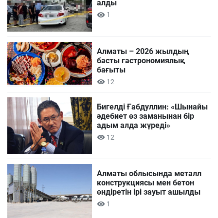
алды
1
Алматы – 2026 жылдың
басты гастрономиялық
бағыты
12
Бигелді Ғабдуллин: «Шынайы
әдебиет өз заманынан бір
адым алда жүреді»
12
Алматы облысында металл
конструкциясы мен бетон
өндіретін ірі зауыт ашылды
1