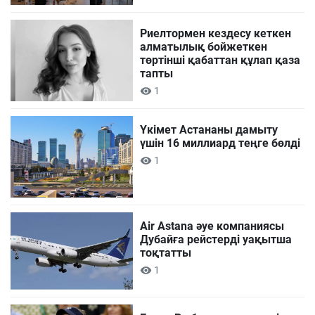
Риелтормен кездесу кеткен
алматылық бойжеткен
төртінші қабаттан құлап қаза
тапты
1
Үкімет Астананы дамыту
үшін 16 миллиард теңге бөлді
1
Air Astana әуе компаниясы
Дубайға рейстерді уақытша
тоқтатты
1