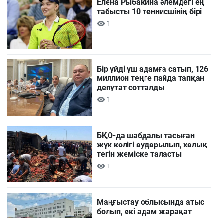
Елена Рыбакина әлемдегі ең
табысты 10 теннисшінің бірі
1
Бір үйді үш адамға сатып, 126
миллион теңге пайда тапқан
депутат сотталды
1
БҚО-да шабдалы тасыған
жүк көлігі аударылып, халық
тегін жеміске таласты
1
Маңғыстау облысында атыс
болып, екі адам жарақат