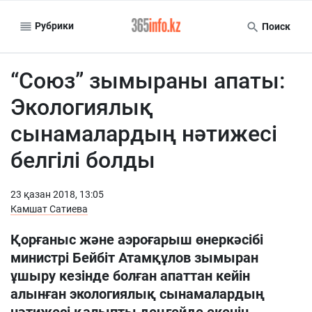
Рубрики
Поиск
“Союз” зымыраны апаты:
Экологиялық
сынамалардың нәтижесі
белгілі болды
23 қазан 2018, 13:05
Камшат Сатиева
Қорғаныс және аэроғарыш өнеркәсібі
министрі Бейбіт Атамқұлов зымыран
ұшыру кезінде болған апаттан кейін
алынған экологиялық сынамалардың