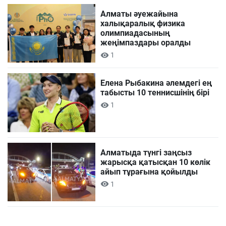
Алматы әуежайына
халықаралық физика
олимпиадасының
жеңімпаздары оралды
1
Елена Рыбакина әлемдегі ең
табысты 10 теннисшінің бірі
1
Алматыда түнгі заңсыз
жарысқа қатысқан 10 көлік
айып тұрағына қойылды
1