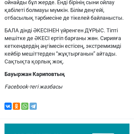
ойнайды бұл жерде. Енді бірінің сыни ойлау
қабілеті болмауы мүмкін. Білім деңгейі,
отбасылық тәрбиесіне де тікелей байланысты.
БАЛА дінді ӘКЕСІНЕН үйренген ДҰРЫС. Тіпті
мешітке де ӘКЕСІ ертіп барғаны жөн. Сирияға
кеткендердің әңгімесін естісең, экстремизмді
кейбір мешіттерден “жұқтырғанын” айтады.
Сақтықта қорлық жоқ.
Бауыржан Кариповтың
Facebook-тегі жазбасы