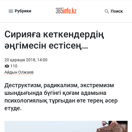
Рубрики
Поиск
Сирияға кеткендердің
әңгімесін естісең…
20 қараша 2018, 14:00
110
Айдын Олжаев
Деструктизм, радикализм, экстремизм
шындығында бүгінгі қоғам адамына
психологиялық тұрғыдан өте терең әсер
етуде.