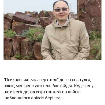
“Психологиялық әсер етеді” деген сөз тұлға,
өзінің менінен күдіктене бастайды. Күдіктену
нәтижесінде, ол сырттан келген дайын
шаблондарға еріксіз беріледі.