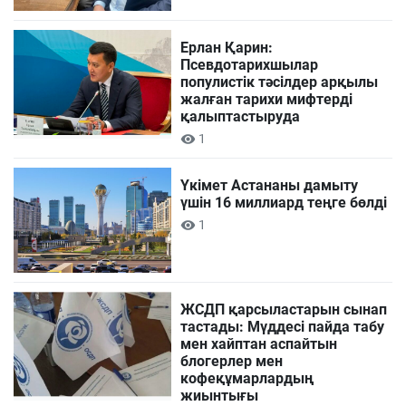
Ерлан Қарин:
Псевдотарихшылар
популистік тәсілдер арқылы
жалған тарихи мифтерді
қалыптастыруда
1
Үкімет Астананы дамыту
үшін 16 миллиард теңге бөлді
1
ЖСДП қарсыластарын сынап
тастады: Мүддесі пайда табу
мен хайптан аспайтын
блогерлер мен
кофеқұмарлардың
жиынтығы