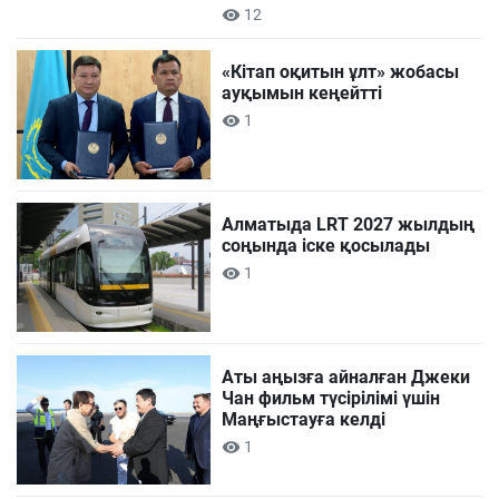
12
«Кітап оқитын ұлт» жобасы
ауқымын кеңейтті
1
Алматыда LRT 2027 жылдың
соңында іске қосылады
1
Аты аңызға айналған Джеки
Чан фильм түсірілімі үшін
Маңғыстауға келді
1