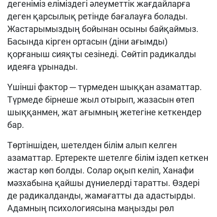
дегеніміз еліміздегі әлеуметтік жағдайларға
деген қарсылық ретінде бағалауға болады.
Жастарымыздың бойынан осыны байқаймыз.
Басында кірген ортасын (діни ағымды)
қорғаныш сияқты сезінеді. Сөйтіп радикалды
идеяға ұрынады.
Үшінші фактор ─ түрмеден шыққан азаматтар.
Түрмеде бірнеше жыл отырып, жазасын өтеп
шыққанмен, жат ағымның жетегіне кеткендер
бар.
Төртіншіден, шетелден білім алып келген
азаматтар. Ертеректе шетелге білім іздеп кеткен
жастар көп болды. Солар оқып келіп, Ханафи
мәзхабына қайшы дүниелерді таратты. Өздері
де радикалданды, жамағатты да адастырды.
Адамның психологиясына маңызды рөл