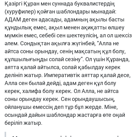
Қазіргі Құран мен суннада буквалистердің
(хуруфилер) қойған шаблондары мынадай:
АДАМ деген адасады, адамның ақылы басты
құндылық емес, ақыл менен ақиқатты өлшеу
мүмкін емес,
себебі сен шектеулісің, ал ол шексіз
әлем. Сондықтан ақылға жүгінбей, “Алла не
айтса соны орындау, сенің мақсатың құл болу,
құлшылығыңды солай сезіну”. Ол үшін Құранда,
аятта қалай айтылса, солай қабылдау керек
делініп жатыр. Императивтік аяттар қалай десе,
Алла сен былай дейді, адам деген құл болу
керек, халифа болу керек. Ол Алла, не айтса
соны орындау керек. Сен орындаушысың,
ойланушы емессің деп тұр бұл жерде.
Міне,
осындай дайын шаблондар жастарға өте оңай
беріліп жатыр.