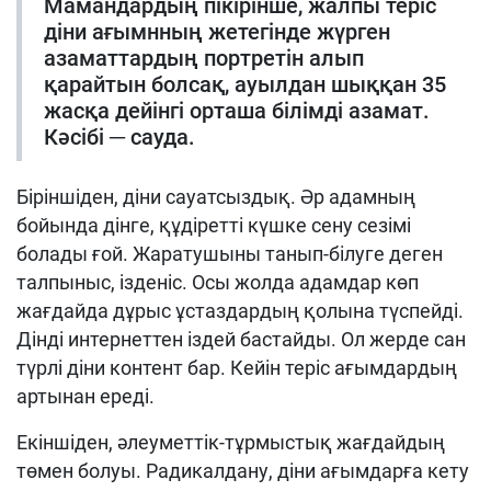
Мамандардың пікірінше, жалпы теріс
діни ағымнның жетегінде жүрген
азаматтардың портретін алып
қарайтын болсақ, ауылдан шыққан 35
жасқа дейінгі орташа білімді азамат.
Кәсібі ─ сауда.
Біріншіден, діни сауатсыздық. Әр адамның
бойында дінге, құдіретті күшке сену сезімі
болады ғой. Жаратушыны танып-білуге деген
талпыныс, ізденіс. Осы жолда адамдар көп
жағдайда дұрыс ұстаздардың қолына түспейді.
Дінді интернеттен іздей бастайды. Ол жерде сан
түрлі діни контент бар. Кейін теріс ағымдардың
артынан ереді.
Екіншіден, әлеуметтік-тұрмыстық жағдайдың
төмен болуы. Радикалдану, діни ағымдарға кету