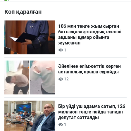
Көп қаралған
106 млн теңге жымқырған
батысқазақстандық есепші
ақшаны құмар ойынға
жұмсаған
1
Әйелінен әлімжеттік көрген
астаналық араша сұрайды
12
Бір үйді үш адамға сатып, 126
миллион теңге пайда тапқан
депутат сотталды
1