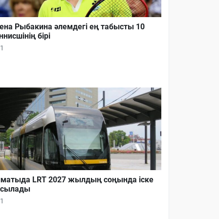
ена Рыбакина әлемдегі ең табысты 10
ннисшінің бірі
1
матыда LRT 2027 жылдың соңында іске
осылады
1