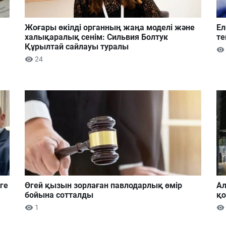
Жоғары өкілді органның жаңа моделі және
Ел
халықаралық сенім: Сильвия Болтук
те
Құрылтай сайлауы туралы
24
ге
Өгей қызын зорлаған павлодарлық өмір
Ал
бойына сотталды
қ
1