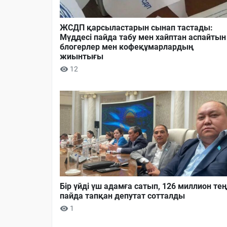
ЖСДП қарсыластарын сынап тастады:
Мүддесі пайда табу мен хайптан аспайтын
блогерлер мен кофеқұмарлардың
жиынтығы
12
Бір үйді үш адамға сатып, 126 миллион тең
пайда тапқан депутат сотталды
1