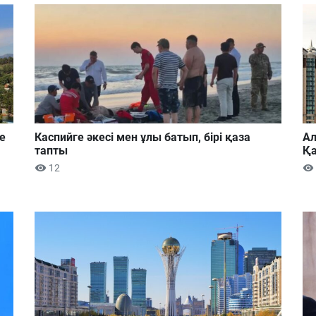
е
Каспийге әкесі мен ұлы батып, бірі қаза
Ал
тапты
Қа
12