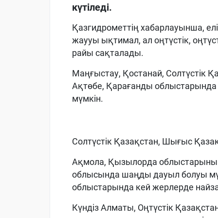
күтіледі.
Қазгидрометтің хабарлауынша, елі
жаууы ықтимал, ал оңтүстік, оңт
райы сақталады.
Маңғыстау, Қостанай, Солтүстік Қ
Ақтөбе, Қарағанды облыстарында к
мүмкін.
Солтүстік Қазақстан, Шығыс Қаз
Ақмола, Қызылорда облыстарының
облысында шаңды дауыл болуы мүм
облыстарында кей жерлерде найза
Күндіз Алматы, Оңтүстік Қазақст