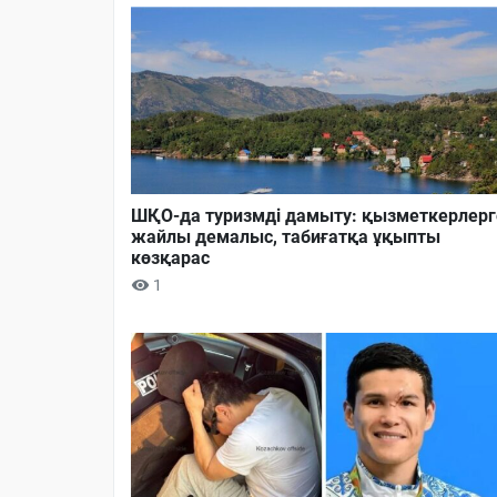
ШҚО-да туризмді дамыту: қызметкерлерг
жайлы демалыс, табиғатқа ұқыпты
көзқарас
1