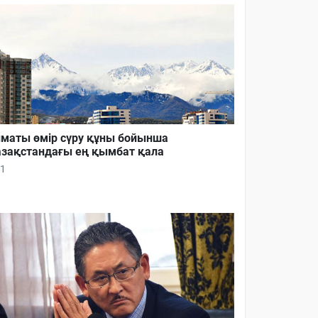
маты өмір сүру құны бойынша
зақстандағы ең қымбат қала
1