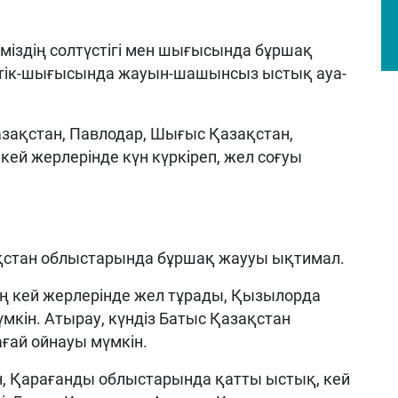
міздің солтүстігі мен шығысында бұршақ
үстік-шығысында жауын-шашынсыз ыстық ауа-
азақстан, Павлодар, Шығыс Қазақстан,
ей жерлерінде күн күркіреп, жел соғуы
ақстан облыстарында бұршақ жаууы ықтимал.
 кей жерлерінде жел тұрады, Қызылорда
кін. Атырау, күндіз Батыс Қазақстан
ғай ойнауы мүмкін.
ан, Қарағанды облыстарында қатты ыстық, кей