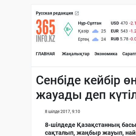
Русская редакция
Нұр-Сұлтан
USD
470
-2.
EUR
543
-1.
Қазір
25
RUB
5.78
-0.
Ертең
24
ГЛАВНАЯ
Жаңалықтар
Экономика
Сарап
Сенбіде кейбір ө
жауады деп күті
8 шiлде 2017, 9:10
8-шілдеде Қазақстанның басы
сақталып, жаңбыр жауып, най