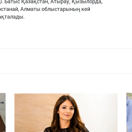
і. Батыс Қазақстан, Атырау, Қызылорда,
Қостанай, Алматы облыстарының кей
сақталады.