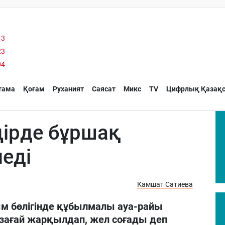
13
23
04
тама
Қоғам
Руханият
Саясат
Микс
TV
Цифрлық Қазақс
ңірде бұршақ
леді
Камшат Сатиева
м бөлігінде құбылмалы ауа-райы
зағай жарқылдап, жел соғады деп