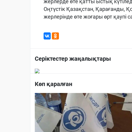
жерлерде өте қатты ыстық күтілед
Оңтүстік Қазақстан, Қарағанды, 
жерлерінде өте жоғары өрт қаупі 
Серіктестер жаңалықтары
Көп қаралған