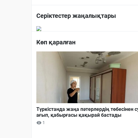
Серіктестер жаңалықтары
Көп қаралған
Түркістанда жаңа пәтерлердің төбесінен с
ағып, қабырғасы қақырай бастады
1