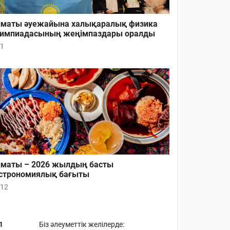
маты әуежайына халықаралық физика
импиадасының жеңімпаздары оралды
1
маты – 2026 жылдың басты
строномиялық бағыты
12
1
Біз әлеуметтік желілерде: