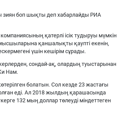
ғы зиян боп шықты деп хабарлайды РИА
компаниясының қатерлі ісік тудыруы мүмкін
ұмысшыларына қаншалықты қаупті екенін,
скермегені үшін кешірім сұрады.
керлерден, сондай-ақ, олардың туыстарынан
Ки Нам.
көтерілген болатын. Сол кезде 23 жастағы
олған еді. Ал 2018 жылдың қарашасында
ерге 132 мың доллар төлеуді міндеттеген