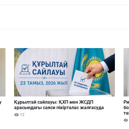
у
Құрылтай сайлауы: ҚХП мен ЖСДП
Ри
арасындағы саяси пікірталас жалғасуда
бо
та
12