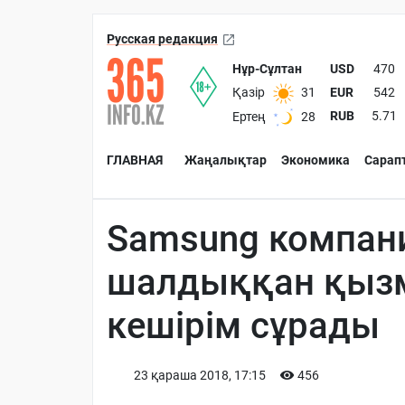
Русская редакция
Нұр-Сұлтан
USD
470
EUR
542
Қазір
31
RUB
5.71
Ертең
28
ГЛАВНАЯ
Жаңалықтар
Экономика
Сарап
Samsung компани
шалдыққан қызм
кешірім сұрады
23 қараша 2018, 17:15
456