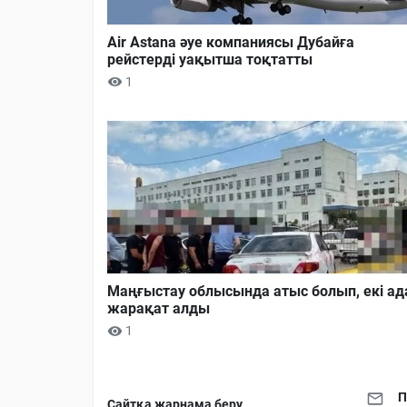
Air Astana әуе компаниясы Дубайға
рейстерді уақытша тоқтатты
1
Маңғыстау облысында атыс болып, екі а
жарақат алды
1
П
Сайтқа жарнама беру