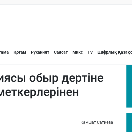
тама
Қоғам
Руханият
Саясат
Микс
TV
Цифрлық Қазақс
ясы обыр дертіне
еткерлерінен
Камшат Сатиева