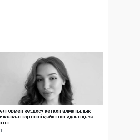
елтормен кездесу кеткен алматылық
йжеткен төртінші қабаттан құлап қаза
пты
1