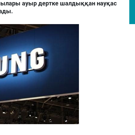
ылары ауыр дертке шалдыққан науқас
рады.