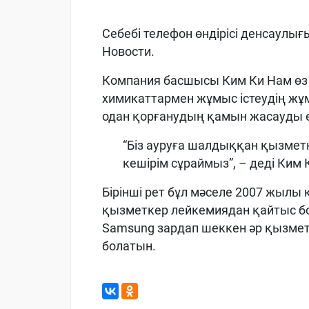
Себебі телефон өндірісі денсаулы
Новости.
Компания басшысы Ким Ки Нам өз 
химикаттармен жұмыс істеудің ж
одан қорғанудың қамын жасауды е
“Біз ауруға шалдыққан қызмет
кешірім сұраймыз”, – деді Ким 
Бірінші рет бұл мәселе 2007 жылы 
қызметкер лейкемиядан қайтыс б
Samsung зардап шеккен әр қызметк
болатын.