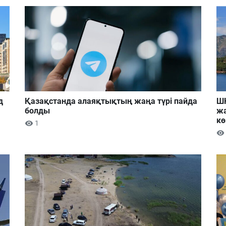
д
Қазақстанда алаяқтықтың жаңа түрі пайда
ШҚ
болды
жа
кө
1