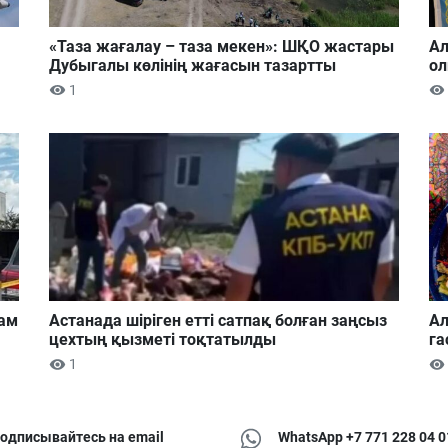
«Таза жағалау – таза мекен»: ШҚО жастары
Ал
Дубыгалы көлінің жағасын тазартты
ол
1
дам
Астанада шіріген етті сатпақ болған заңсыз
Ал
цехтың қызметі тоқтатылды
га
1
одписывайтесь на email
WhatsApp +7 771 228 04 0