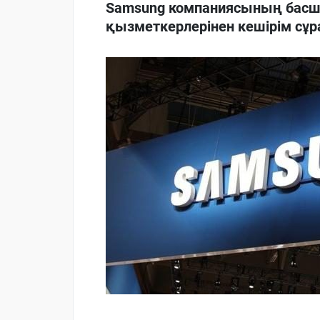
Samsung компаниясының басш
қызметкерлерінен кешірім сұ