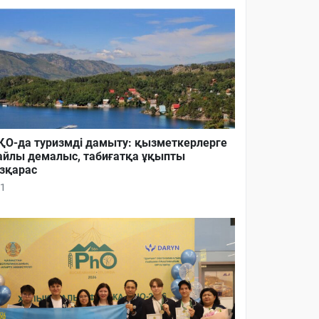
О-да туризмді дамыту: қызметкерлерге
йлы демалыс, табиғатқа ұқыпты
зқарас
1