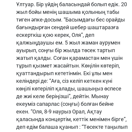
Ұлтуар. Бір үйдің баласындай болып едік. 20
жыл бойы менің шашыма қолының табы
тиген әпке-досым. “Басымдағы бес орайды
бағындырған сендей шебер шаштаразға
ескерткіш қою керек, Оля”, деп
қалжыңдаушы ем. 5 жыл жаман аурумен
ауырып, соңғы бір жылда төсек тартып
жатып қалды. Соған қарамастан мен үшін
тұрып қызмет жасайтын. Көңілін көтеріп,
қуаттандырып кететінмін. Екі ұлы мен
келіндері де: “Аға, сіз келіп кеткен күні
көңілі көтеріліп қалады, шашыңыз өспесе
де жиі келе беріңізші”, дейтін. Мынау
екеуміз сапарлас (соңғы) болған бейне
екен. “Оля, 8-9 наурыз Орал, Ақтау
қаласында концертім, кеттік менімен бірге”,
деп едім балаша қуанып : “Төсекте таңылып