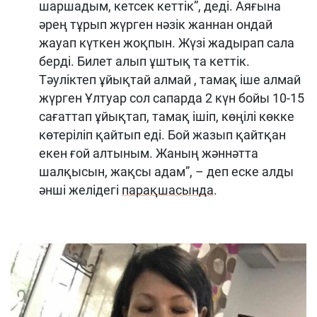
шаршадым, кетсек кеттік”, деді. Аяғына
әрең тұрып жүрген нәзік жаннан ондай
жауап күткен жоқпын. Жүзі жадырап сала
берді. Билет алып ұштық та кеттік.
Тәуліктеп ұйықтай алмай , тамақ іше алмай
жүрген Ұлтуар сол сапарда 2 күн бойы 10-15
сағаттап ұйықтап, тамақ ішіп, көңілі көкке
көтеріліп қайтып еді. Бой жазып қайтқан
екен ғой алтыным. Жаның жәннәтта
шалқысын, жақсы адам”, – деп еске алды
әнші желідегі
парақшасында
.