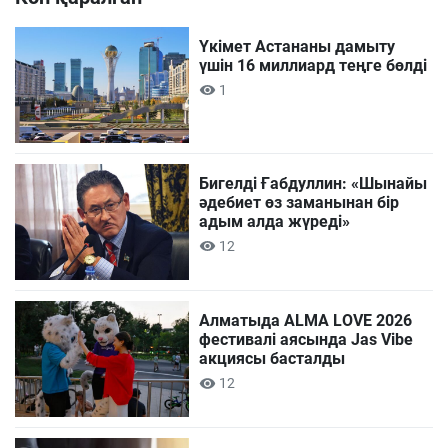
Үкімет Астананы дамыту
үшін 16 миллиард теңге бөлді
1
Бигелді Ғабдуллин: «Шынайы
әдебиет өз заманынан бір
адым алда жүреді»
12
Алматыда ALMA LOVE 2026
фестивалі аясында Jas Vibe
акциясы басталды
12