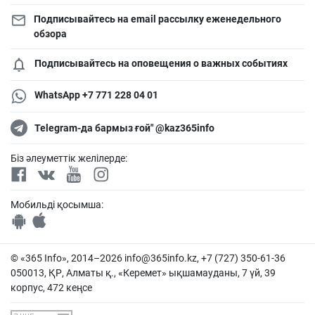
Подписывайтесь на email рассылку еженедельного
обзора
Подписывайтесь на оповещения о важных событиях
WhatsApp +7 771 228 04 01
Telegram-да бармыз ғой" @kaz365info
Біз әлеуметтік желілерде:
Мобильді қосымша:
© «365 Info», 2014–2026
info@365info.kz
, +7 (727) 350-61-36
050013, ҚР, Алматы қ., «Керемет» ықшамауданы, 7 үй, 39
корпус, 472 кеңсе