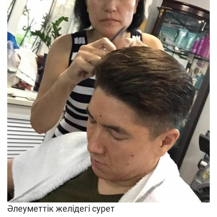
Әлеуметтік желідегі сурет