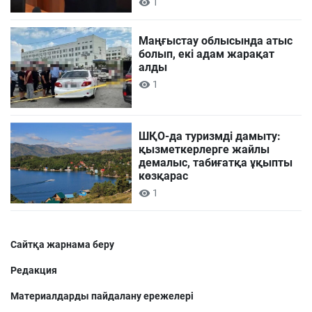
1
Маңғыстау облысында атыс
болып, екі адам жарақат
алды
1
ШҚО-да туризмді дамыту:
қызметкерлерге жайлы
демалыс, табиғатқа ұқыпты
көзқарас
1
Сайтқа жарнама беру
Редакция
Материалдарды пайдалану ережелері