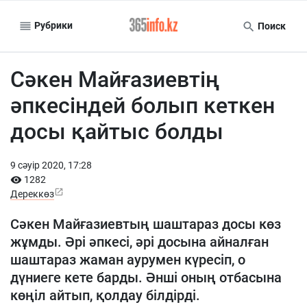
Рубрики
Поиск
Сәкен Майғазиевтің
әпкесіндей болып кеткен
досы қайтыс болды
9 сәуiр 2020, 17:28
1282
Дереккөз
Сәкен Майғазиевтың шаштараз досы көз
жұмды. Әрі әпкесі, әрі досына айналған
шаштараз жаман аурумен күресіп, о
дүниеге кете барды. Әнші оның отбасына
көңіл айтып, қолдау білдірді.