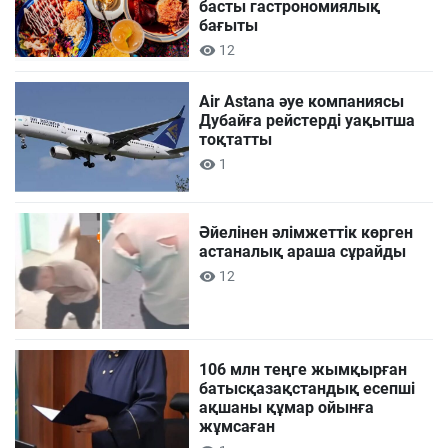
басты гастрономиялық
бағыты
12
Air Astana әуе компаниясы
Дубайға рейстерді уақытша
тоқтатты
1
Әйелінен әлімжеттік көрген
астаналық араша сұрайды
12
106 млн теңге жымқырған
батысқазақстандық есепші
ақшаны құмар ойынға
жұмсаған