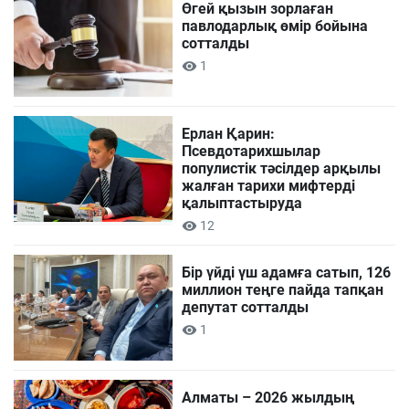
Өгей қызын зорлаған
павлодарлық өмір бойына
сотталды
1
Ерлан Қарин:
Псевдотарихшылар
популистік тәсілдер арқылы
жалған тарихи мифтерді
қалыптастыруда
12
Бір үйді үш адамға сатып, 126
миллион теңге пайда тапқан
депутат сотталды
1
Алматы – 2026 жылдың