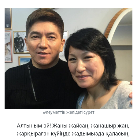
Әлеуметтік желідегі сурет
Алтыным-ай! Жаны жайсаң, жанашыр жан,
жарқыраған күйіңде жадымызда қаласың,