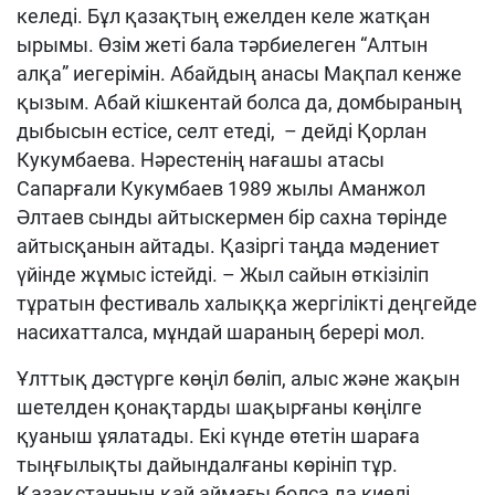
келеді. Бұл қазақтың ежелден келе жатқан
ырымы. Өзім жеті бала тәрбиелеген “Алтын
алқа” иегерімін. Абайдың анасы Мақпал кенже
қызым. Абай кішкентай болса да, домбыраның
дыбысын естісе, селт етеді, – дейді Қорлан
Кукумбаева. Нәрестенің нағашы атасы
Сапарғали Кукумбаев 1989 жылы Аманжол
Әлтаев сынды айтыскермен бір сахна төрінде
айтысқанын айтады. Қазіргі таңда мәдениет
үйінде жұмыс істейді. – Жыл сайын өткізіліп
тұратын фестиваль халыққа жергілікті деңгейде
насихатталса, мұндай шараның берері мол.
Ұлттық дәстүрге көңіл бөліп, алыс және жақын
шетелден қонақтарды шақырғаны көңілге
қуаныш ұялатады. Екі күнде өтетін шараға
тыңғылықты дайындалғаны көрініп тұр.
Қазақстанның қай аймағы болса да киелі.