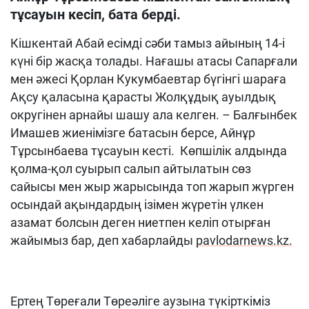
тұсауын кесіп, бата берді.
Кішкентай Абай есімді сәби тамыз айының 14-і
күні бір жасқа толады. Нағашы атасы Сапарғали
мен әжесі Қорлан Кукумбаевтар бүгінгі шараға
Ақсу қаласына қарасты Жолқұдық ауылдық
округінен арнайы шашу ала келген. – Балғынбек
Имашев жиенімізге батасын берсе, Айнұр
Тұрсынбаева тұсауын кесті. Көпшілік алдында
қолма-қол суырып салып айтылатын сөз
сайысы мен жыр жарысында топ жарып жүрген
осындай ақындардың ізімен жүретін үлкен
азамат болсын деген ниетпен келіп отырған
жайымыз бар, деп хабарлайды
pavlodarnews.kz.
Ертең Төреғали Төреәліге аузына түкірткіміз