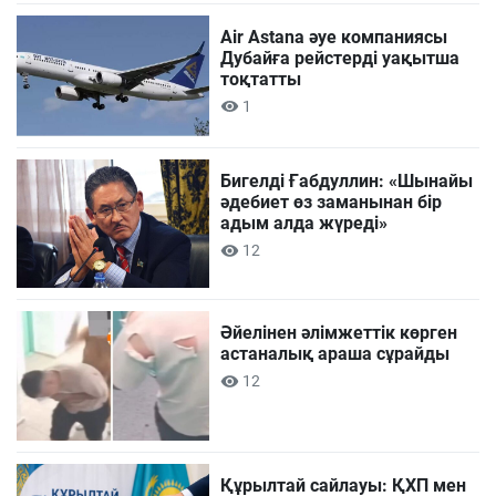
Air Astana әуе компаниясы
Дубайға рейстерді уақытша
тоқтатты
1
Бигелді Ғабдуллин: «Шынайы
әдебиет өз заманынан бір
адым алда жүреді»
12
Әйелінен әлімжеттік көрген
астаналық араша сұрайды
12
Құрылтай сайлауы: ҚХП мен