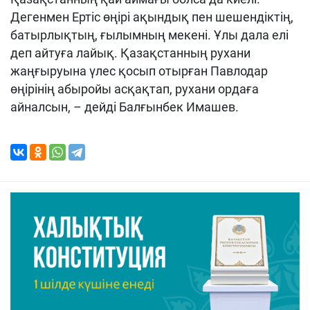
Дегенмен Ертіс өңірі ақындық пен шешендіктің,
батырлықтың, ғылымның мекені. Ұлы дала елі
деп айтуға лайық. Қазақстанның рухани
жаңғыруына үлес қосып отырған Павлодар
өңірінің абыройы асқақтап, рухани ордаға
айналсын, – дейді Балғынбек Имашев.