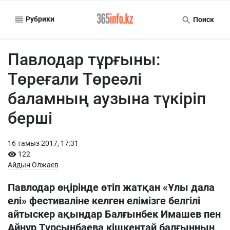
Рубрики
Поиск
Павлодар тұрғыны:
Төреғали Төреәлі
баламның аузына түкіріп
берші
16 тамыз 2017, 17:31
122
Айдын Олжаев
Павлодар өңірінде өтіп жатқан «Ұлы дала
елі» фестиваліне келген елімізге белгілі
айтыскер ақындар Балғынбек Имашев пен
Айнұр Тұрсынбаева кішкентай балғынның