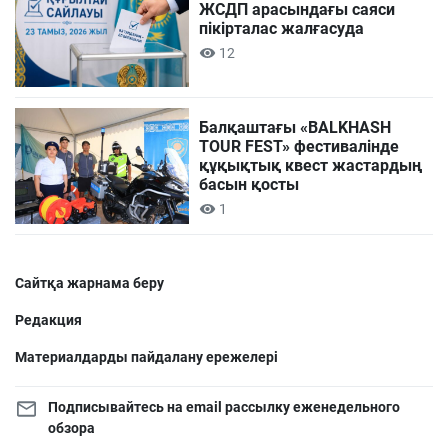
ЖСДП арасындағы саяси
пікірталас жалғасуда
12
Балқаштағы «BALKHASH
TOUR FEST» фестивалінде
құқықтық квест жастардың
басын қосты
1
Сайтқа жарнама беру
Редакция
Материалдарды пайдалану ережелері
Подписывайтесь на email рассылку еженедельного
обзора