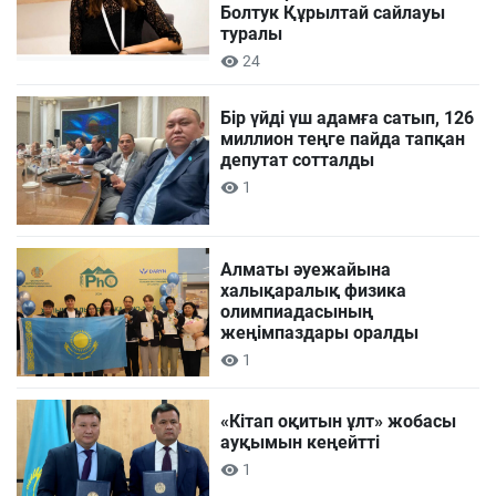
Болтук Құрылтай сайлауы
туралы
24
Бір үйді үш адамға сатып, 126
миллион теңге пайда тапқан
депутат сотталды
1
Алматы әуежайына
халықаралық физика
олимпиадасының
жеңімпаздары оралды
1
«Кітап оқитын ұлт» жобасы
ауқымын кеңейтті
1