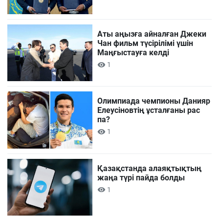
Аты аңызға айналған Джеки
Чан фильм түсірілімі үшін
Маңғыстауға келді
1
Олимпиада чемпионы Данияр
Елеусіновтің ұсталғаны рас
па?
1
Қазақстанда алаяқтықтың
жаңа түрі пайда болды
1