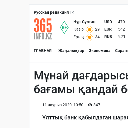
Русская редакция
Нұр-Сұлтан
USD
470
EUR
542
Қазір
29
RUB
5.71
Ертең
34
ГЛАВНАЯ
Жаңалықтар
Экономика
Сарап
Мұнай дағдарысы
бағамы қандай 
11 наурыз 2020, 10:50
347
Ұлттық банк қабылдаған шара