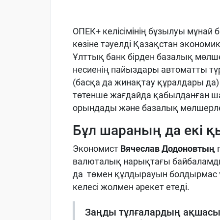
ОПЕК+ келісімінің бұзылуы мұнай б
көзіне тәуелді Қазақстан экономик
Ұлттық банк бірден базалық мөлше
несиенің пайыздары автоматты түр
(басқа да жинақтау құралдары да)
төтенше жағдайда қабылданған ша
орындады және базалық мөлшерлем
Бұл шараның да екі қ
Экономист
Вячеслав Додоновтың
п
валюталық нарықтағы байбаламды 
да төмен құлдырауын болдырмас ү
келесі жолмен әрекет етеді.
Заңды тұлғалардың ақшасы 