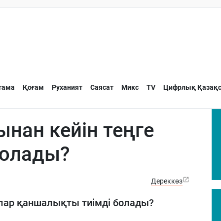
тама
Қоғам
Руханият
Саясат
Микс
TV
Цифрлық Қазақс
нан кейін теңге
болады?
Дереккөз
лар қаншалықты тиімді болады?