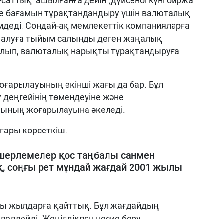
-саттық ашылғанға дейін (дүйсенбі күні биржа
ңге бағамын тұрақтандандыру үшін валюталық
імдеді. Сондай-ақ мемлекеттік компанияларға
п алуға тыйым салынды деген жаңалық
салып, валюталық нарықты тұрақтандыруға
ғарылауының екінші жағы да бар. Бұл
деңгейінің төмендеуіне және
нының жоғарылауына әкеледі.
оғары көрсеткіш.
шерлемелер қос таңбалы санмен
қ, соңғы рет мұндай жағдай 2001 жылы
шы жылдарға қайттық. Бұл жағдайдың
лелдейді. Жеңілдікпен несие беру,