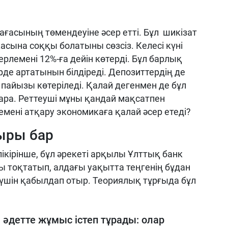
ағасының төмендеуіне әсер етті. Бұл шикізат
асына соққы болатыны сөзсіз. Келесі күні
рлемені 12%-ға дейін көтерді. Бұл барлық
де артатынын білдіреді. Депозиттердің де
 пайызы көтеріледі. Қалай дегенмен де бұл
ра. Реттеуші мұны қандай мақсатпен
ені атқару экономикаға қалай әсер етеді?
ыры бар
ікірінше, бұл әрекеті арқылы Ұлттық банк
тоқтатып, алдағы уақытта теңгенің бұдан
шін қабылдап отыр. Теориялық тұрғыда бұл
әдетте жұмыс істеп тұрады: олар