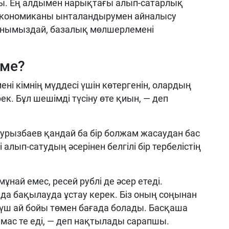
. Ең алдымен нарықтағы алып-сатарлық
 экономиканы ынталандырумен айналысу
тқанымыздай, базалық мөлшерлемені
 ме?
ні кімнің мүддесі үшін көтергенін, олардың
к. Бұл шешімді түсіну өте қиын, — деп
аурызбаев қандай ба бір болжам жасаудан бас
алып-сатудың әсерінен белгілі бір тербелістің
ұнай емес, ресей рублі де әсер етеді.
да бақылауда ұстау керек. Біз оның соңынан
і-үш ай бойы төмен бағада болады. Басқаша
мас те еді, — деп нақтылады сарапшы.