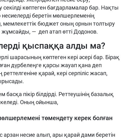
 секілді көптеген бағдарламалар бар. Нақты
р несиелерді беретін мөлшерлеменің
 мемлекеттік бюджет оның орнын толтыру
 жұмсайды, — деп атап өтті Додонов.
лерді қыспаққа алды ма?
лі шарасының көптеген кері әсері бар. Бірақ
лған дүрбелеңге қарсы жауап қана деп
реттелгеніне қарай, кері серпіліс жасап,
тырысады.
 басқа пікір білдірді. Реттеушінің базалық
 келеді. Оның ойынша,
 мөлшерлемені төмендету керек болған
 арзан несие алып, ары қарай дами беретін