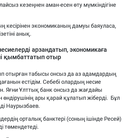
лайсыз кезеңнен аман-есен өту мүмкіндігіне
ың кесірінен экономиканың дамуы баяуласа,
ізетіні анық.
есиелерді арзандатып, экономикаға
ні қымбаттатып отыр
сып отырған табысы онсыз да аз адамдардың
ғанын естідім. Себебі олардың несие
. Яғни Ұлттық банк онсыз да жағдайы
н өндірушінің ары қарай құлатып жіберді. Бұл
йді Наурызбаев.
дердің орталық банктері (соның ішінде Ресей)
і төмендетеді.