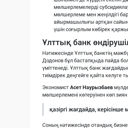
мөлшерлемелерді субсидиялау
мөлшерлеме мен жеңілдігі ба
айырмашылығы артқан сайын,
үшін соғырлым көбірек қаржы
Ұлттық банк өндіруші
Нәтижесінде Ұлттық банктің мәжбүр
Додонов бұл бастапқыда пайда бо
үміттенеді. Ұлттық банк жағдайдың 
тиімдірек деңгейге қайта келуге 
Экономист
Асет Наурызбаев
мүлдем
мөлшерлемені көтеруінен көп зиян
қазіргі жағдайда, керісінше
Соның нәтижесінде отандық бизнес