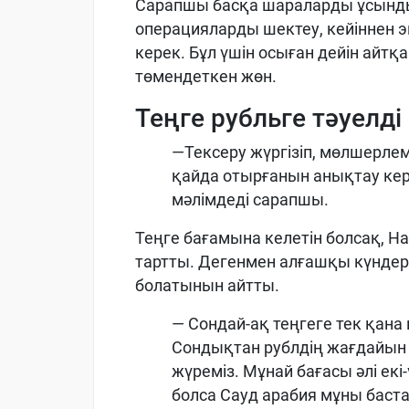
Сарапшы басқа шараларды ұсынды
операцияларды шектеу, кейіннен
керек. Бұл үшін осыған дейін ай
төмендеткен жөн.
Теңге рубльге тәуелді
—Тексеру жүргізіп, мөлшерлеме
қайда отырғанын анықтау кере
мәлімдеді сарапшы.
Теңге бағамына келетін болсақ, Н
тартты. Дегенмен алғашқы күндері 
болатынын айтты.
— Сондай-ақ теңгеге тек қана м
Сондықтан рублдің жағдайын 
жүреміз. Мұнай бағасы әлі ек
болса Сауд арабия мұны баста