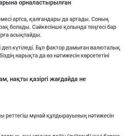
дарына орналастырылған
месі артса, қалғандары да артады. Соның
ақ болады. Сәйкесінше қолында теңгесі бар
ырға асықпайды.
 деп күтіледі. Бұл фактор дамыған валюталық
іздің нарықта да өз нәтижесін көрсететіні
ам, нақты қазіргі жағдайда не
ы реттегіш мұнай құлдырауының нәтижесін