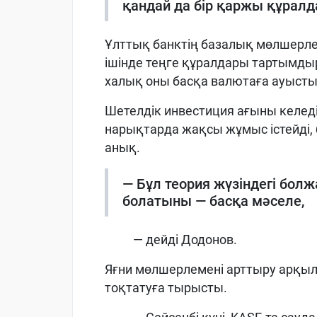
қандай да бір қаржы құрал
Ұлттық банктің базалық мөлшерле
ішінде теңге құралдары тартымдыр
халық оны басқа валютаға ауыст
Шетелдік инвестиция ағыны келеді
нарықтарда жақсы жұмыс істейді, б
анық.
— Бұл теория жүзіндегі болж
болатыны — басқа мәселе,
— дейді Додонов.
Яғни мөлшерлемені арттыру арқыл
тоқтатуға тырысты.