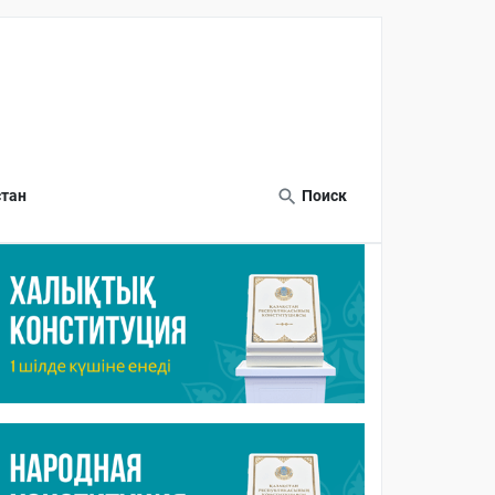
тан
Поиск