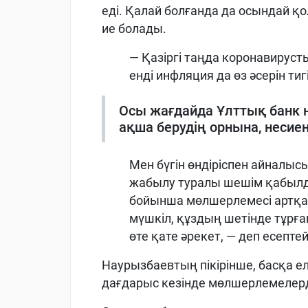
еді. Қалай болғанда да осындай қо
ие болады.
— Қазіргі таңда коронавируст
енді инфляция да өз әсерін тиг
Осы жағдайда Ұлттық банк н
ақша берудің орнына, несие
Мен бүгін өндіріспен айналы
жабылу туралы шешім қабылда
бойынша мөлшерлемесі артқан
мүшкіл, құздың шетінде тұрға
өте қате әрекет, — деп есепте
Наурызбаевтың пікірінше, басқа ел
дағдарыс кезінде мөлшерлемелерд