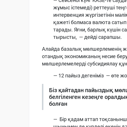
— Сейсенбі күні
KASE-те сауда
жұмыс істемеді) реттеуші те
интервенция жүргізетінін мәл
қажеті болмаса валюта саты
тарады. Яғни, барлық күшін 
тырысты, — дейді сарапшы.
Алайда базалық мөлшерлеменің жо
отандық экономиканың несие беру 
мөлшерлемелерді субсидиялау құ
— 12 пайыз дегеніміз — өте ж
Біз қайтадан пайыздық мөл
белгіленген кезеңге оралды
болған
— Бір қадам аттап тоқсанын
шынымен де күрделі екенін дә