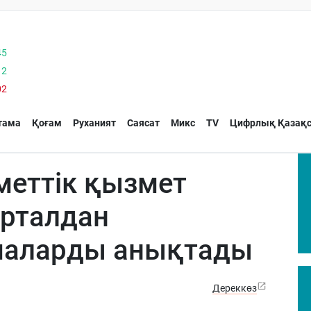
45
12
02
тама
Қоғам
Руханият
Саясат
Микс
TV
Цифрлық Қазақс
меттік қызмет
рталдан
маларды анықтады
Дереккөз