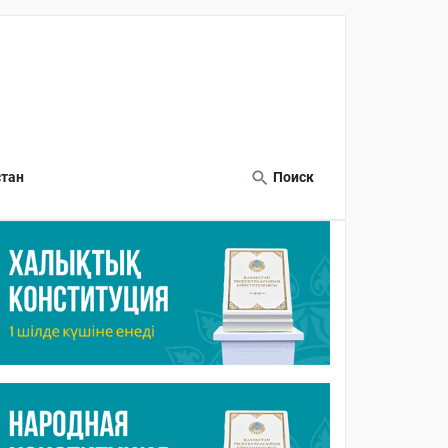
тан
Поиск