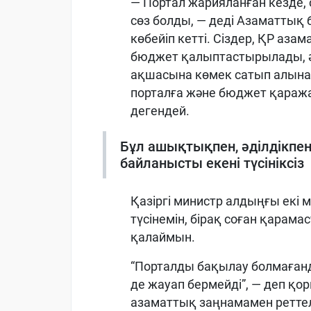
— Портал жарияланған кезде
сөз болды, — деді Азаматтық б
көбейіп кетті. Сіздер, ҚР аза
бюджет қалыптастырылады, ә
ақшасына көмек сатып алынады
порталға және бюджет қаража
дегендей.
Бұл ашықтықпен, әділдікпен
байланысты екені түсініксіз
Қазіргі министр алдыңғы екі м
түсінемін, бірақ соған қарам
қалаймын.
“Порталды бақылау болмағанд
де жауап бермейді”, — деп қ
азаматтық заңнамамен реттел