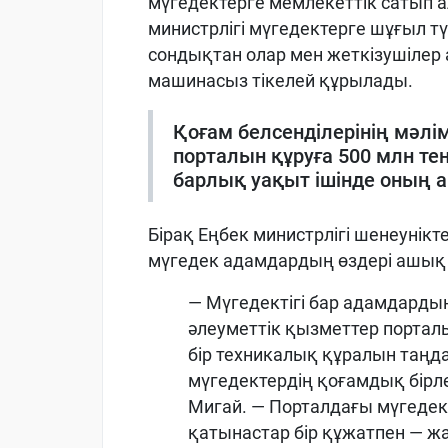
мүгедектерге мемлекеттік сатып а
министрлігі мүгедектерге шұғыл т
сондықтан олар мен жеткізушіле
машинасыз тікелей құрылады.
Қоғам белсенділерінің мәлім
порталын құруға 500 млн те
барлық уақыт ішінде оның 
Бірақ Еңбек министрлігі шенеунік
мүгедек адамдардың өздері ашық
— Мүгедектігі бар адамдарды
әлеуметтік қызметтер порта
бір техникалық құралын таңда
мүгедектердің қоғамдық бірл
Мигай. — Порталдағы мүгеде
қатынастар бір құжатпен — ж