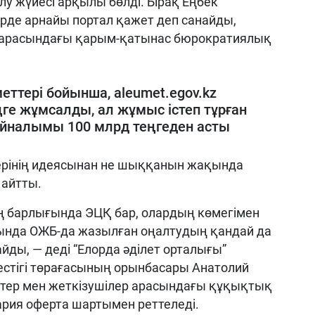
лу жүйесі арқылы бөлді. Бірақ Еңбек
үрде арнайы портал қажет деп санайды,
р арасындағы қарым-қатынас бюрократиялық
еттері бойынша, aleumet.egov.kz
ңге жұмсалды, ал жұмыс істеп тұрған
айналымы 100 млрд теңгеден асты
терінің идеясынан не шыққанын жақында
 айтты.
ң барлығында ЭЦҚ бар, олардың көмегімен
лында ОЖБ-да жазылған оңалтудың қандай да
йды, — деді “Елорда әділет орталығы”
естігі төрағасының орынбасары Анатолий
ктер мен жеткізушілер арасындағы құқықтық
ария оферта шартымен реттеледі.