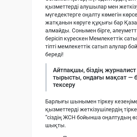
қызметтерді алушылар мен жеткізу
мүгедектерге оңалту көмегін көр
жатқанын көруге құқығы бар Қаза
алмайды. Сонымен бірге, әлеуметт
берісіп күрескен Мемлекеттік саты
тіпті мемлекеттік сатып алулар б
береді!
Айтпақшы, біздің журналист 
тырысты, ондағы мақсат — б
тексеру
Барлығы шынымен тіркеу кезеңіме
қызметтерді жеткізушілердің тірк
“сіздің ЖСН бойынша оңалтудың ө
шықты.