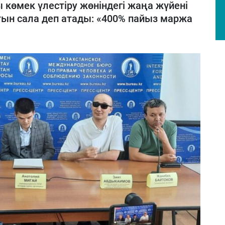
 көмек үлестіру жөніндегі жаңа жүйені
н сала деп атады: «400% пайыз маржа