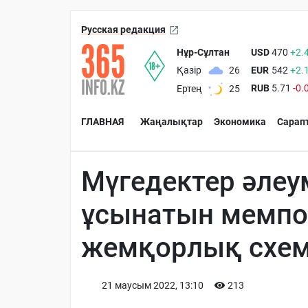
Русская редакция
Нұр-Сұлтан
USD
470
+2.
EUR
542
+2.
Қазір
26
RUB
5.71
-0.
Ертең
25
ГЛАВНАЯ
Жаңалықтар
Экономика
Сарап
Мүгедектер әлеу
ұсынатын мемпо
жемқорлық схе
21 маусым 2022, 13:10
213