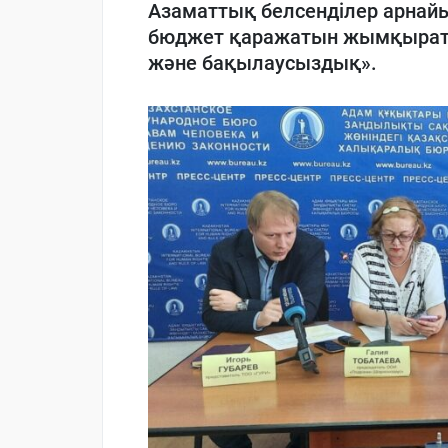
Азаматтық белсенділер арнайы
бюджет қаражатын жымқыраты
және бақылаусыздық».