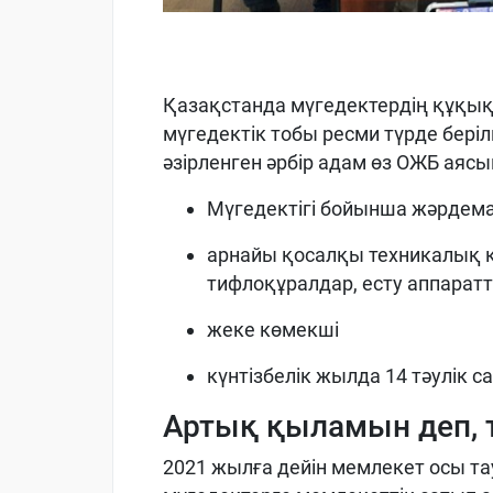
Қазақстанда мүгедектердің құқық
мүгедектік тобы ресми түрде бері
әзірленген әрбір адам өз ОЖБ ая
Мүгедектігі бойынша жәрдем
арнайы қосалқы техникалық қ
тифлоқұралдар, есту аппарат
жеке көмекші
күнтізбелік жылда 14 тәулік 
Артық қыламын деп,
2021 жылға дейін мемлекет осы т