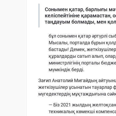
Сонымен қатар, барлығы мәт
келіспейтініне қарамастан, о
таңдауым болмады, мен қол 
бұл сонымен қатар әртүрлі 
Мысалы, порталда бұрын қолд
бастады! Демек, жеткізушілер
құралдарды сатып алып, олар
министрлігінің порталы бюдж
мүмкіндік берді.
Зағип Анатолий Мигайдың айтуынш
жеткізушілер ұсынатын тауарлар
мүгедектердің мұқтаждығына сәйк
— Біз 2021 жылдың желтоқса
техникалық көмекші компенс