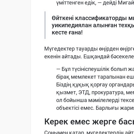
үміттенген едік, — дейді Мига
Өйткені классификаторды мин
уикипедиялан алынған техқы
кесте ғана!
Мүгедектер тауарды өңірден өңірг
екенін айтады. Ешқандай бәсекеле
— Бұл түсініспеушілік болып 
бірақ мемлекет тарапынан еш
Біздің құқық қорғау органд
қызмет, ЭТД, прокуратура, м
ол бойынша мәмілелерді тексе
объектісі емес. Барлығы жар
Керек емес жерге ба
Сонымен қатар, мүгедектердің айт