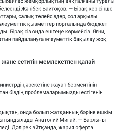
, сыбайлас жемқорлықтың аяқталғаны туралы
елсенді Жәнібек Байтоқов. — Бірақ керісінше
маттары, салық төлейсіздер, сол арқылы
леуметтік қызметтер порталында бюджет
. Бірақ сіз онда ештеңе көрмейсіз. Яғни,
тын пайдалануға әлеуметтік бақылау жоқ
 және еститін мемлекетпен қалай
инистрдің әрекетіне жауап бермейтінін
астан біздің проблемаларымызды естігенін
ықтан, онда болып жатқанның бәріне ешкім
орытындылады Анатолий Мигай. — Барлығы
еді. Дәлірек айтқанда, жария оферта