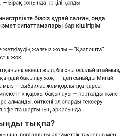
й. — Бірақ соңында көңілі қалды.
истрлікте бізсіз құрай салған, онда
змет сипаттамалары бар кішігірім
е жеткізудің жалғыз жолы — “Қазпошта”
стік жоқ.
жатқанына екінші жыл, біз оны осылай атаймыз,
қандай бақылау жоқ! — деп санайды Мигай. —
арымыз — сыбайлас жемқорлыққа қарсы
емлекеттік қаржы бақылауы — порталды және
ре алмайды, өйткені ол оларды тексеру
ия оферта шартының арқасында.
сыңды тықпа?
уынша, порталдағы әлеуметтік тауарлар мен