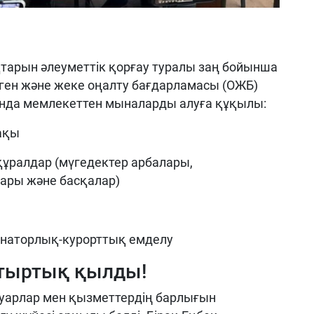
тарын әлеуметтік қорғау туралы заң бойынша
лген және жеке оңалту бағдарламасы (ОЖБ)
сында мемлекеттен мыналарды алуға құқылы:
ақы
ұралдар (мүгедектер арбалары,
тары және басқалар)
санаторлық-курорттық емделу
 тыртық қылды!
ауарлар мен қызметтердің барлығын