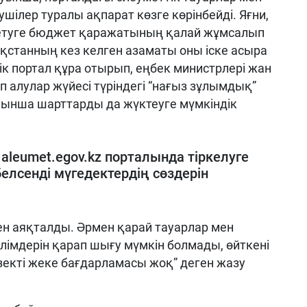
шілер туралы ақпарат көзге көрінбейді. Яғни,
сетуге бюджет қаражатының қалай жұмсалып
қстанның кез келген азаматы оны іске асыра
ік портал құра отырып, еңбек министрлері жан
п алулар жүйесі түріндегі “нағыз зұлымдық”
ойынша шарттарды да жүктеуге мүмкіндік
aleumet.egov.kz порталында тіркелуге
елсенді мүгедектердің сөздерін
н аяқталды. Әрмен қарай тауарлар мен
елімдерін қарап шығу мүмкін болмады, өйткені
зекті жеке бағдарламасы жоқ” деген жазу