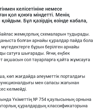
інмен келісетініне немесе
ған қол қоюға міндетті. Менің
қойдым. Бұл қазірдің өзінде кабала,
сыбайлас жемқорлық схемаларын тудырады.
аныста болған арнайы құралдар пайда бола
 мүгедектерге бұрын берілген арнайы
ды сатуға шығарады. Яғни, еңбек
ет ақшасын сол тауарларға қайта жұмсауға
а, көп жағдайда әлеуметтік порталдағы
 функционалдығы мен сапасы жағынан
ес келмейді.
нында Үкіметтің № 754 қаулысының орнына
аторлық құралдардың классификаторына