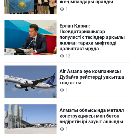
жеңімпаздары оралды
1
Ерлан Қарин:
Псевдотарихшылар
популистік тәсілдер арқылы
жалған тарихи мифтерді
қалыптастыруда
12
Air Astana әуе компаниясы
Дубайға рейстерді уақытша
тоқтатты
1
Алматы облысында металл
конструкциясы мен бетон
өндіретін ірі зауыт ашылды
1