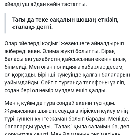
әйелді үш айдан кейін тастапты.
Тағы да теке сақалын шошаң еткізіп,
«талақ» депті.
Олар әйелерді кәдімгі жезөкшеге айналдырып
жібереді екен. Әлима жүкті болыпты. Бірақ
баласы екі уахабистің қайсысынан екенін анық
білмейді. Мен оған полицияға хабарлас десем,
ол қорқады. Бірінші күйеуінде қалған балаларын
уайымдайды. Сөйтіп тұрғанда телефоны үзіліп,
содан бері ол нөмір мүлдем өшіп қалды.
Менің күйім де тура сондай екенін түсіндім.
Жұмысынан шығып, саудаға кіріскен күйеуімнің
түрі күннен-күнге жаман болып барады. Мені де,
балаларды ұрады. “Талақ” қыла салайын ба, деп
қорқытуға көшті. Мен Әлиманың әңгімесінен