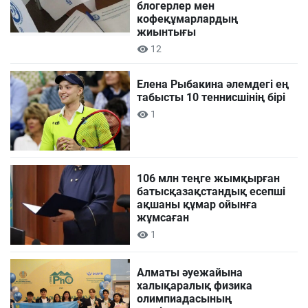
блогерлер мен
кофеқұмарлардың
жиынтығы
12
Елена Рыбакина әлемдегі ең
табысты 10 теннисшінің бірі
1
106 млн теңге жымқырған
батысқазақстандық есепші
ақшаны құмар ойынға
жұмсаған
1
Алматы әуежайына
халықаралық физика
олимпиадасының