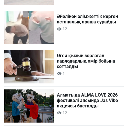
Әйелінен әлімжеттік көрген
астаналық араша сұрайды
12
Өгей қызын зорлаған
павлодарлық өмір бойына
сотталды
1
Алматыда ALMA LOVE 2026
фестивалі аясында Jas Vibe
акциясы басталды
12