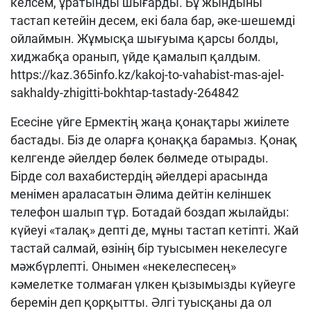
келсем, ұратынды шығарды. Бұ жындыны
тастап кетейін десем, екі бала бар, әке-шешемді
ойлаймын. Жұмысқа шығуыма қарсы болды,
хиджабқа оранып, үйде қамалып қалдым.
https://kaz.365info.kz/kakoj-to-vahabist-mas-ajel-
sakhaldy-zhigitti-bokhtap-tastady-264842
Есесіне үйге Ермектің жаңа қонақтары жиілете
бастады. Біз де оларға қонаққа барамыз. Қонақ
келгенде әйелдер бөлек бөлмеде отырады.
Бірде сол вахабистердің әйелдері арасында
менімен араласатын Әлима дейтін келіншек
телефон шалып тұр. Ботадай боздап жылайды:
күйеуі «талақ» депті де, мұны тастап кетіпті. Жай
тастай салмай, өзінің бір туысымен некелесуге
мәжбүрлепті. Онымен «некелеспесең»
кәмелетке толмаған үлкен қызымызды күйеуге
беремін деп қорқытты. Әлгі туысқаны да ол