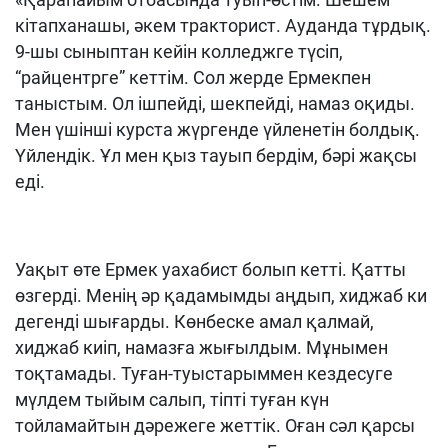
кітапханашы, әкем тракторист. Ауданда тұрдық.
9-шы сыныптан кейін колледжге түсіп,
“райцентрге” кеттім. Сол жерде Ермекпен
таныстым. Ол ішпейді, шекпейді, намаз оқиды.
Мен үшінші курста жүргенде үйленетін болдық.
Үйлендік. Ұл мен қыз тауып бердім, бәрі жақсы
еді.
Уақыт өте Ермек уахабист болып кетті. Қатты
өзгерді. Менің әр қадамымды аңдып, хиджаб ки
дегенді шығарды. Көнбеске амал қалмай,
хиджаб киіп, намазға жығылдым. Мұнымен
тоқтамады. Туған-туыстарыммен кездесуге
мүлдем тыйым салып, тіпті туған күн
тойламайтын дәрежеге жеттік. Оған сәл қарсы