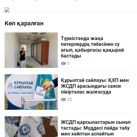
Көп қаралған
Түркістанда жаңа
пәтерлердің төбесінен су
ағып, қабырғасы қақырай
бастады
1
Құрылтай сайлауы: ҚХП мен
ЖСДП арасындағы саяси
пікірталас жалғасуда
12
ЖСДП қарсыластарын сынап
тастады: Мүддесі пайда табу
мен хайптан аспайтын