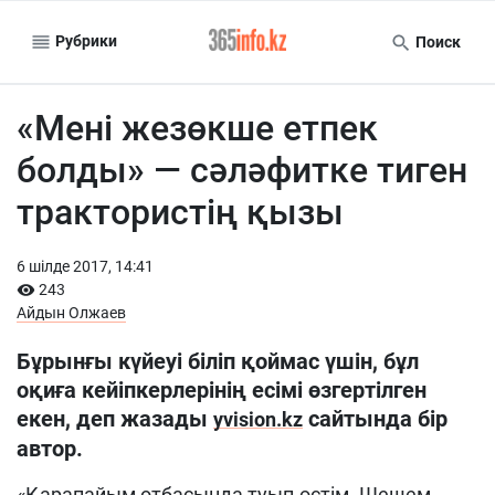
Рубрики
Поиск
«Мені жезөкше етпек
болды» — сәләфитке тиген
трактористің қызы
6 шiлде 2017, 14:41
243
Айдын Олжаев
Бұрынғы күйеуі біліп қоймас үшін, бұл
оқиға кейіпкерлерінің есімі өзгертілген
екен, деп жазады
сайтында бір
yvision.kz
автор.
«Қарапайым отбасында туып-өстім. Шешем