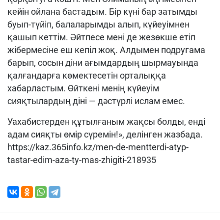
кейін ойлана бастадым. Бір күні бар затымды
буып-түйіп, балаларымды алып, күйеуімнен
қашып кеттім. Әйтпесе мені де жезөкше етіп
жібермесіне еш кепіл жоқ. Алдымен подругама
барып, сосын діни ағымдардың шырмауында
қалғандарға көмектесетін орталыққа
хабарластым. Өйткені менің күйеуім
сияқтылардың діні — дәстүрлі ислам емес.
Уахабистерден құтылғаным жақсы болды, енді
адам сияқты өмір сүремін!», делінген жазбада.
https://kaz.365info.kz/men-de-mentterdi-atyp-
tastar-edim-aza-ty-mas-zhigiti-218935