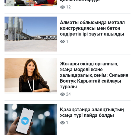
12
Алматы облысында металл
конструкциясы мен бетон
өндіретін ірі зауыт ашылды
1
Жоғары өкілді органның
жаңа моделі және
халықаралық сенім: Сильвия
Болтук Құрылтай сайлауы
туралы
24
Қазақстанда алаяқтықтың
жаңа түрі пайда болды
1