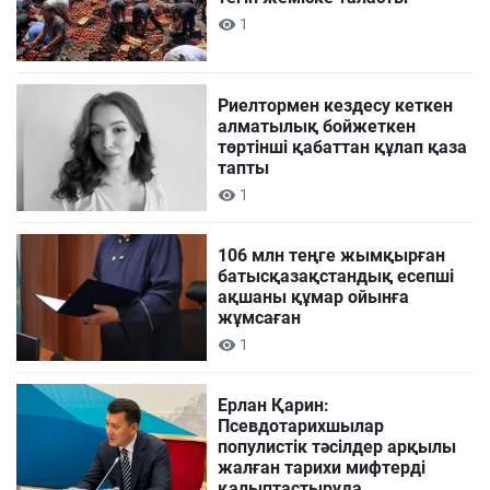
1
Риелтормен кездесу кеткен
алматылық бойжеткен
төртінші қабаттан құлап қаза
тапты
1
106 млн теңге жымқырған
батысқазақстандық есепші
ақшаны құмар ойынға
жұмсаған
1
Ерлан Қарин:
Псевдотарихшылар
популистік тәсілдер арқылы
жалған тарихи мифтерді
қалыптастыруда