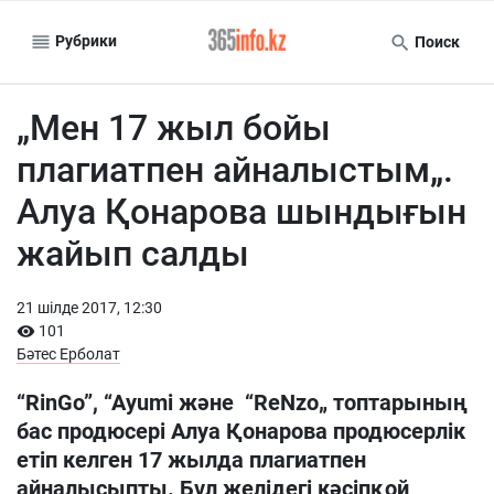
Рубрики
Поиск
„Мен 17 жыл бойы
плагиатпен айналыстым„.
Алуа Қонарова шындығын
жайып салды
21 шiлде 2017, 12:30
101
Бәтес Ерболат
“RinGo”, “Ayumi және “ReNzo„ топтарының
бас продюсері Алуа Қонарова продюсерлік
етіп келген 17 жылда плагиатпен
айналысыпты. Бұл желідегі кәсіпқой