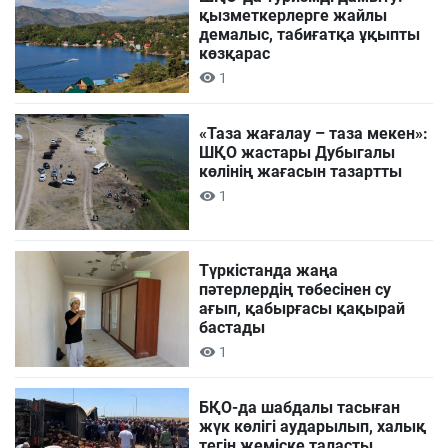
қызметкерлерге жайлы
демалыс, табиғатқа ұқыпты
көзқарас
1
«Таза жағалау – таза мекен»:
ШҚО жастары Дубыгалы
көлінің жағасын тазартты
1
Түркістанда жаңа
пәтерлердің төбесінен су
ағып, қабырғасы қақырай
бастады
1
БҚО-да шабдалы тасыған
жүк көлігі аударылып, халық
тегін жеміске таласты