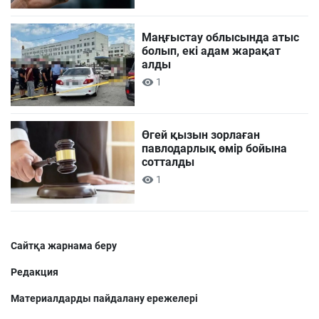
Маңғыстау облысында атыс
болып, екі адам жарақат
алды
1
Өгей қызын зорлаған
павлодарлық өмір бойына
сотталды
1
Сайтқа жарнама беру
Редакция
Материалдарды пайдалану ережелері