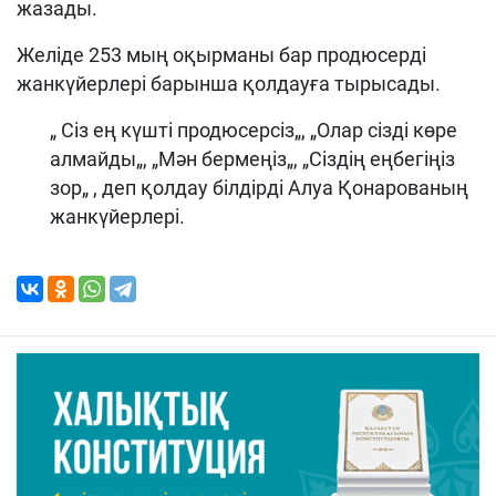
жазады.
Желіде 253 мың оқырманы бар продюсерді
жанкүйерлері барынша қолдауға тырысады.
„ Сіз ең күшті продюсерсіз„, „Олар сізді көре
алмайды„, „Мән бермеңіз„, „Сіздің еңбегіңіз
зор„ , деп қолдау білдірді Алуа Қонарованың
жанкүйерлері.