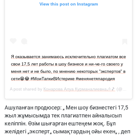
View this post on Instagram
Я оказывается занимаюсь исключительно плагиатом все
свои 17,5 лет работы в шоу бизнесе и ни-че-го своего у
меня нет и не было, по мнению некоторых "экспертов" в
сети😁😂 #МоиТапкиВИстерике #менянетяпародия
A post shared by
Конарова Алуа Курманалиевна🎶🎵
(@aluakonarova) on
Ашуланған продюсер: „ Мен шоу бизнестегі 17,5
жыл жұмысымда тек плагиатпен айналысып
келіппін. Өзім шығарған ештеңем жоқ. Бұл
желідегі „эксперт„ сымақтардың ойы екен„ , деп