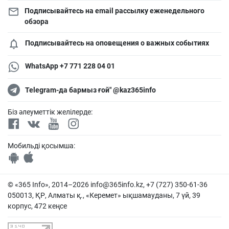
Подписывайтесь на email рассылку еженедельного
обзора
Подписывайтесь на оповещения о важных событиях
WhatsApp +7 771 228 04 01
Telegram-да бармыз ғой" @kaz365info
Біз әлеуметтік желілерде:
Мобильді қосымша:
© «365 Info», 2014–2026
info@365info.kz
, +7 (727) 350-61-36
050013, ҚР, Алматы қ., «Керемет» ықшамауданы, 7 үй, 39
корпус, 472 кеңсе