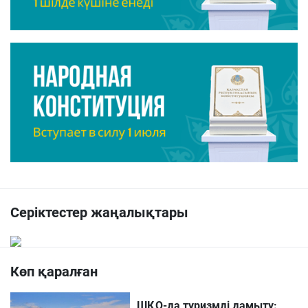
Серіктестер жаңалықтары
Көп қаралған
ШҚО-да туризмді дамыту: