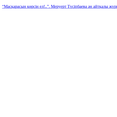
“Масқарасын көрсін ел!..”. Меруерт Түсіпбаева ән айтқалы жү