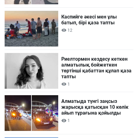
Каспийге әкесі мен ұлы
батып, бірі қаза тапты
12
Риелтормен кездесу кеткен
алматылық бойжеткен
төртінші қабаттан құлап қаза
тапты
1
Алматыда түнгі заңсыз
жарысқа қатысқан 10 көлік
айып тұрағына қойылды
1