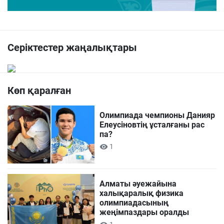
Серіктестер жаңалықтары
Көп қаралған
Олимпиада чемпионы Данияр
Елеусіновтің ұсталғаны рас
па?
1
Алматы әуежайына
халықаралық физика
олимпиадасының
жеңімпаздары оралды