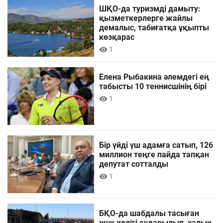
ШҚО-да туризмді дамыту:
қызметкерлерге жайлы
демалыс, табиғатқа ұқыпты
көзқарас
1
Елена Рыбакина әлемдегі ең
табысты 10 теннисшінің бірі
1
Бір үйді үш адамға сатып, 126
миллион теңге пайда тапқан
депутат сотталды
1
БҚО-да шабдалы тасыған
жүк көлігі аударылып, халық