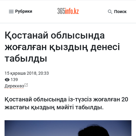
Рубрики
Поиск
Қостанай облысында
жоғалған қыздың денесі
табылды
15 қараша 2018, 20:33
139
Дереккөз
Қостанай облысында із-түзсіз жоғалған 20
жастағы қыздың мәйіті табылды.