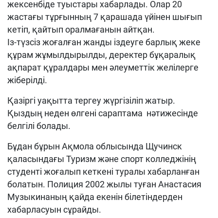
жексенбіде туыстары хабарлады. Олар 20
жастағы тұрғынның 7 қарашада үйінен шығып
кетіп, қайтып оралмағанын айтқан.
Із-түзсіз жоғалған жанды іздеуге барлық жеке
құрам жұмылдырылды, деректер бұқаралық
ақпарат құралдары мен әлеуметтік желілерге
жіберілді.
Қазіргі уақытта тергеу жүргізіліп жатыр.
Қыздың неден өлгені сараптама нәтижесінде
белгілі болады.
Бұдан бұрын Ақмола облысында Щучинск
қаласындағы Туризм және спорт колледжінің
студенті жоғалып кеткені туралы хабарланған
болатын. Полиция 2002 жылы туған Анастасия
Музыкинаның қайда екенін білетіндерден
хабарласуын сұрайды.