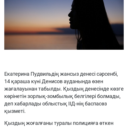
Екатерина Пудвильдің жансыз денесі сәрсенбі,
14 қараша күні Денисов ауданында өзен
жағалауынан табылды. Қыздың денесінде көзге
көрінетін зорлық-зомбылық белгілері болмады,
деп хабарлады облыстық ІІД-нің баспасөз
қызметі.
Қыздың жоғалғаны туралы полицияға өткен