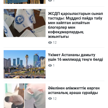
1
ЖСДП қарсыластарын сынап
тастады: Мүддесі пайда табу
мен хайптан аспайтын
блогерлер мен
кофеқұмарлардың
жиынтығы
12
Үкімет Астананы дамыту
үшін 16 миллиард теңге бөлді
1
Әйелінен әлімжеттік көрген
астаналық араша сұрайды
12