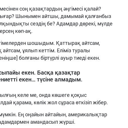
месінен соң қазақтардың әңгімесі қалай?
н шығар? Шынымен айтшы, дамымай қалғанбыз
салқындықты сездің бе? Адамдар дөрекі, мүлде
ерсең көп-ақ.
ңгімелерден шошыдым. Қаттырақ айтсам,
 айтсам, ұялып кеттім. Еліміз туралы
ніңше] болғаны біртүрлі ауыр тиеді екен.
 сыпайы екен. Басқа қазақтар
ениетті екен… түсіне алмадым.
 қылғың келе ме, онда көшеге қоқыс
дай қарама, көлік жол сұраса өткізіп жібер.
мүмкін. Ең оңайын айтайын, америкалықтар
 адамдармен амандасып жүрші.