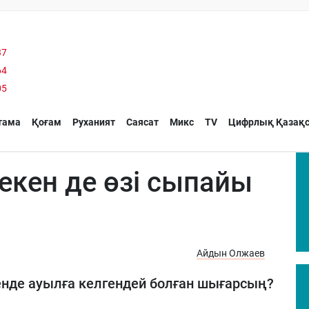
37
64
05
тама
Қоғам
Руханият
Саясат
Микс
TV
Цифрлық Қазақс
екен де өзі сыпайы
Айдын Олжаев
енде ауылға келгендей болған шығарсың?