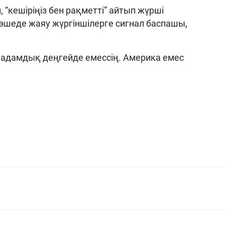
, “кешіріңіз бен рақметті” айтып жүрші
Көшеде жаяу жүргіншілерге сигнал баспашы,
а адамдық деңгейде емессің. Америка емес