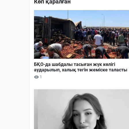
Көп қаралған
БҚО-да шабдалы тасыған жүк көлігі
аударылып, халық тегін жеміске таласты
1