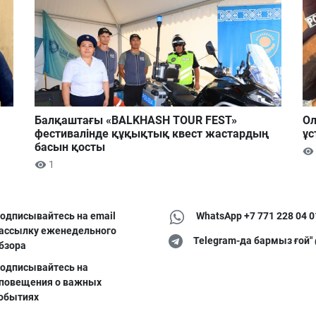
Балқаштағы «BALKHASH TOUR FEST»
Ол
фестивалінде құқықтық квест жастардың
ұс
басын қосты
1
одписывайтесь на email
WhatsApp +7 771 228 04 0
ассылку еженедельного
Telegram-да бармыз ғой"
бзора
одписывайтесь на
повещения о важных
обытиях