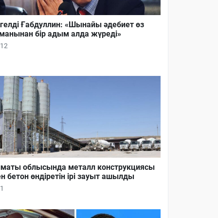
гелді Ғабдуллин: «Шынайы әдебиет өз
манынан бір адым алда жүреді»
12
маты облысында металл конструкциясы
н бетон өндіретін ірі зауыт ашылды
1