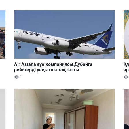
Air Astana әуе компаниясы Дубайға
Құ
рейстерді уақытша тоқтатты
ар
1