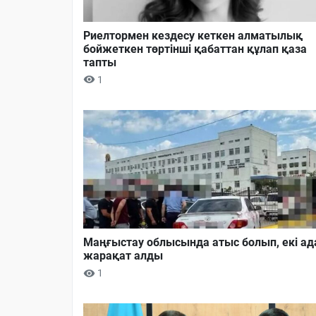
Риелтормен кездесу кеткен алматылық
бойжеткен төртінші қабаттан құлап қаза
тапты
1
Маңғыстау облысында атыс болып, екі а
жарақат алды
1