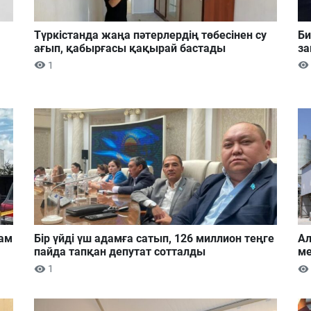
Түркістанда жаңа пәтерлердің төбесінен су
Би
ағып, қабырғасы қақырай бастады
за
1
дам
Бір үйді үш адамға сатып, 126 миллион теңге
Ал
пайда тапқан депутат сотталды
ме
1