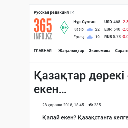
Русская редакция
Нұр-Сұлтан
USD
468
-2.
EUR
540
-2.
Қазір
22
RUB
5.73
-0.
Ертең
19
ГЛАВНАЯ
Жаңалықтар
Экономика
Сарап
Қазақтар дөрекі 
екен…
28 қараша 2018, 18:45
235
Қалай екен? Қазақстанға келг