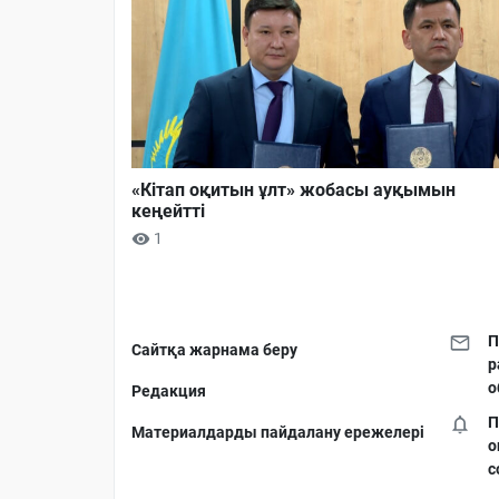
«Кітап оқитын ұлт» жобасы ауқымын
кеңейтті
1
П
Сайтқа жарнама беру
р
о
Редакция
П
Материалдарды пайдалану ережелері
о
с