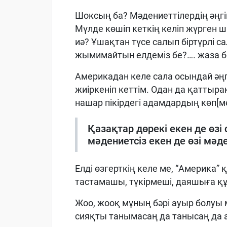
Шоксың ба? Мәдениеттілердің әңгі
Мүлде көшіп кеткің келіп жүрге
иә? Ұшақтан түсе салып біртүрлі 
жымимайтын елдеміз бе?…. жаза б
Америкадан келе сала осындай ә
жиіркеніп кеттім. Одан да қаттырақ
нашар
пікірдегі адамдардың көп[ме
Қазақтар дөрекі екен де өзі
мәдениетсіз екен де өзі мәд
Елді өзгерткің келе ме, “Америка”
тастамашы, түкірмеші, даяшыға құл
Жоо, жооқ мұның бәрі ауыр болуы 
сияқты танымасаң да танысаң да