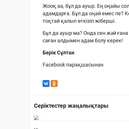
Жооқ аа, бұл да ауыр. Ең оңайы сол
адамдарға. Бұл да оңай емес пе? 
тоқтай қалып өткізіп жіберші.
Бұл да ауыр ма? Онда сен жәй ған
саған алдымен адам болу керек!
Берік Сұлтан
Facebook парақшасынан
Серіктестер жаңалықтары