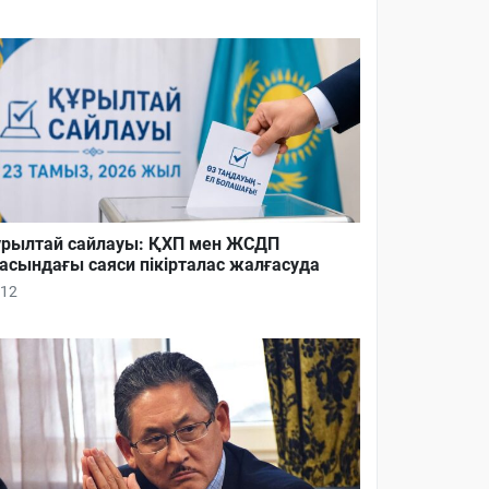
рылтай сайлауы: ҚХП мен ЖСДП
асындағы саяси пікірталас жалғасуда
12