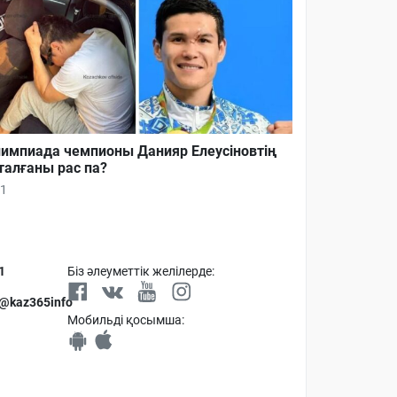
импиада чемпионы Данияр Елеусіновтің
талғаны рас па?
1
1
Біз әлеуметтік желілерде:
 @kaz365info
Мобильді қосымша: