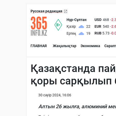
Русская редакция
Нұр-Сұлтан
USD
468
-2.
EUR
540
-2.
Қазір
22
RUB
5.73
-0.
Ертең
19
ГЛАВНАЯ
Жаңалықтар
Экономика
Сарап
Қазақстанда па
қоры сарқылып 
30 сәуiр 2024, 16:06
Алтын 26 жылға, алюминий мен