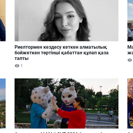
Риелтормен кездесу кеткен алматылық
Ма
бойжеткен төртінші қабаттан құлап қаза
жа
тапты
1