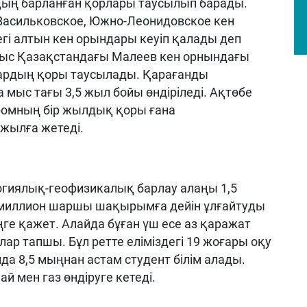
дың барланған қорлары таусылып барады.
 Васильковское, Южно-Леонидовское кен
гі алтын кен орындары кеуіп қалады деп
ғыс Қазақстандағы Малеев кен орнындағы
рдың қоры таусылады. Қарағанды ​​
мыс тағы 3,5 жыл бойы өндіріледі. Ақтөбе
омның бір жылдық қоры ғана
 жылға жетеді.
огиялық-геофизикалық барлау алаңы 1,5
миллион шаршы шақырымға дейін ұлғайтуды
еңге қажет. Алайда бұған үш есе аз қаражат
лар тапшы. Бұл ретте еліміздегі 19 жоғары оқу
да 8,5 мыңнан астам студент білім алады.
й мен газ өндіруге кетеді.