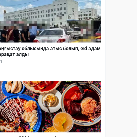
ңғыстау облысында атыс болып, екі адам
рақат алды
1