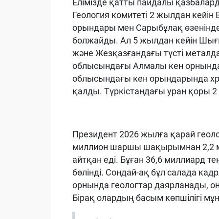
Елімізде қатты пайдалы қазбалар
Геология комитеті 2 жылдан кейін
орындары мен Сарыбұлақ өзенінде
болжайды. Ал 5 жылдан кейін Шы
және Жезқазғандағы түсті металда
облысындағы Алмалы кен орнында 
облысындағы кен орындарында хр
қалды. Түркістандағы уран қоры 2
Президент 2026 жылға қарай геол
миллион шаршы шақырымнан 2,2 
айтқан еді. Бұған 36,6 миллиард т
бөлінді. Сондай-ақ бұл салада кадр
орнында геологтар даярланады, он
Бірақ олардың басым көпшілігі мұна