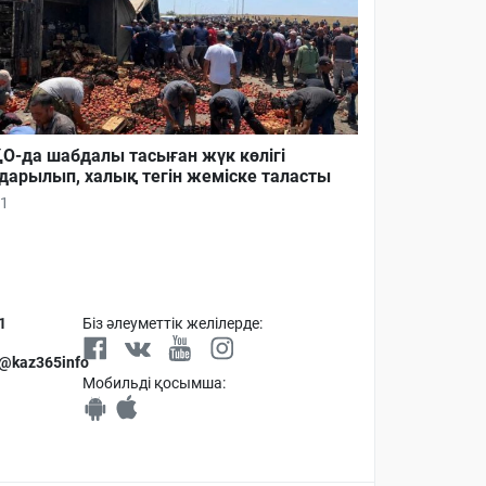
О-да шабдалы тасыған жүк көлігі
дарылып, халық тегін жеміске таласты
1
1
Біз әлеуметтік желілерде:
 @kaz365info
Мобильді қосымша: