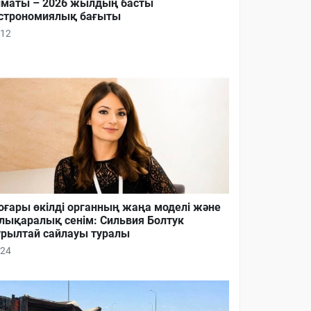
маты – 2026 жылдың басты
строномиялық бағыты
12
ғары өкілді органның жаңа моделі және
лықаралық сенім: Сильвия Болтук
рылтай сайлауы туралы
24