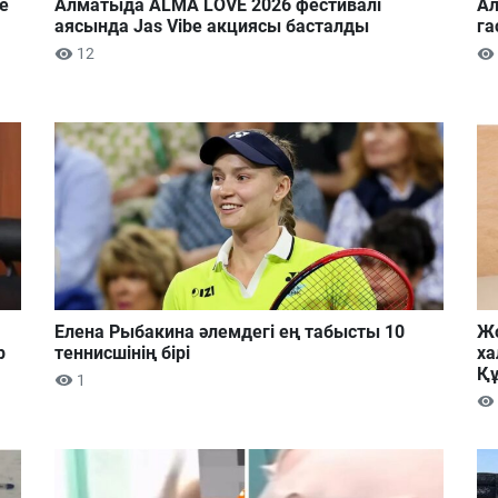
е
Алматыда ALMA LOVE 2026 фестивалі
Ал
аясында Jas Vibe акциясы басталды
га
12
Елена Рыбакина әлемдегі ең табысты 10
Жо
р
теннисшінің бірі
ха
Құ
1