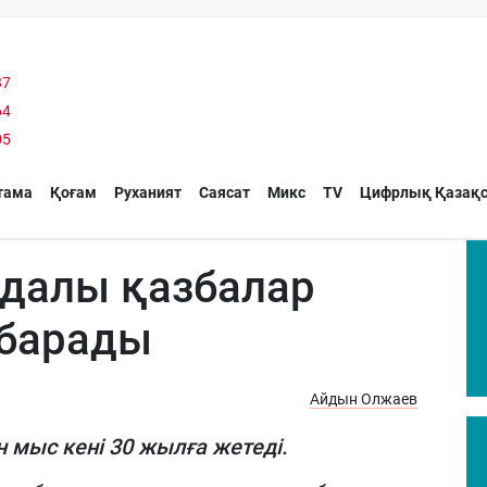
37
64
05
тама
Қоғам
Руханият
Саясат
Микс
TV
Цифрлық Қазақс
йдалы қазбалар
барады
Айдын Олжаев
 мыс кені 30 жылға жетеді.