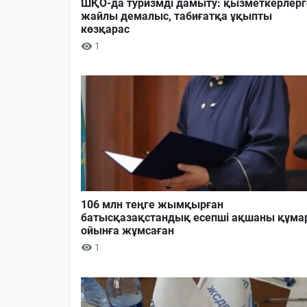
ШҚО-да туризмді дамыту: қызметкерлерг
жайлы демалыс, табиғатқа ұқыпты
көзқарас
1
106 млн теңге жымқырған
батысқазақстандық есепші ақшаны құма
ойынға жұмсаған
1