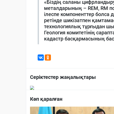
«Біздің саланы цифрландыру
металдарының – REM, RM по
ілеспе компоненттер болса д
ретінде шикізатпен қамтама
технологиялық тұрғыдан шы
Геология комитетінің сарап
кадастр басқармасының ба
Серіктестер жаңалықтары
Көп қаралған