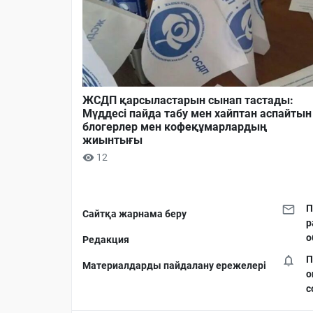
ЖСДП қарсыластарын сынап тастады:
Мүддесі пайда табу мен хайптан аспайтын
блогерлер мен кофеқұмарлардың
жиынтығы
12
П
Сайтқа жарнама беру
р
о
Редакция
П
Материалдарды пайдалану ережелері
о
с