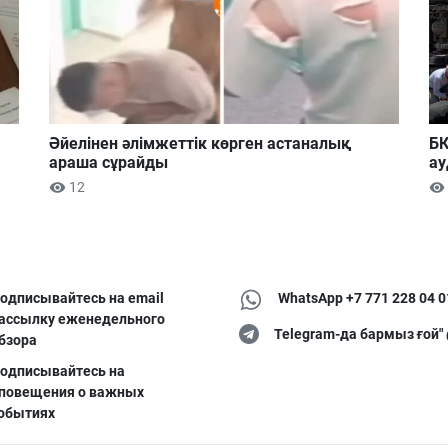
Әйелінен әлімжеттік көрген астаналық
БҚ
араша сұрайды
ау
12
одписывайтесь на email
WhatsApp +7 771 228 04 0
ассылку еженедельного
Telegram-да бармыз ғой"
бзора
одписывайтесь на
повещения о важных
обытиях