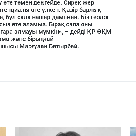
 өте төмен деңгейде. Сирек жер
тенциалы өте үлкен. Қазір барлық
а, бұл сала нашар дамыған. Біз геолог
сыз ете аламыз. Бірақ сала оны
ғара алмауы мүмкін», – дейді ҚР ӨҚМ
тама және бірыңғай
сшысы Марғұлан Батырбай.