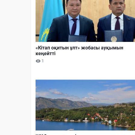
«Кітап оқитын ұлт» жобасы ауқымын
кеңейтті
1