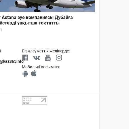
r Astana әуе компаниясы Дубайға
йстерді уақытша тоқтатты
1
1
Біз әлеуметтік желілерде:
 @kaz365info
Мобильді қосымша: