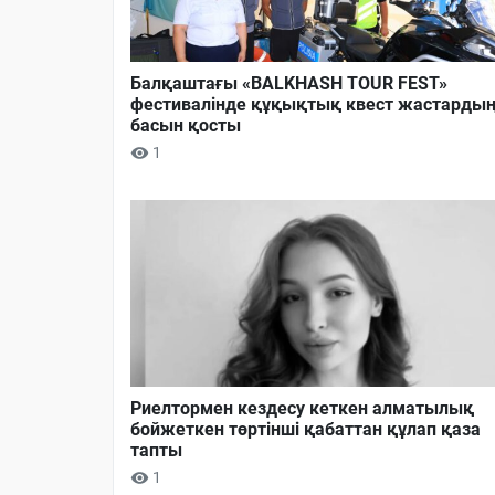
Балқаштағы «BALKHASH TOUR FEST»
фестивалінде құқықтық квест жастарды
басын қосты
1
Риелтормен кездесу кеткен алматылық
бойжеткен төртінші қабаттан құлап қаза
тапты
1