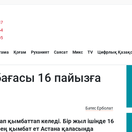
37
64
05
тама
Қоғам
Руханият
Саясат
Микс
TV
Цифрлық Қазақс
бағасы 16 пайызға
Бәтес Ерболат
ап қымбаттап келеді. Бір жыл ішінде 16
 ең қымбат ет Астана қаласында