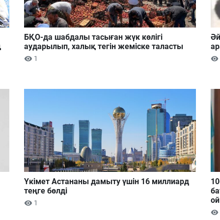
БҚО-да шабдалы тасыған жүк көлігі
Әй
ң
аударылып, халық тегін жеміске таласты
ар
1
Үкімет Астананы дамыту үшін 16 миллиард
10
теңге бөлді
ба
ой
1