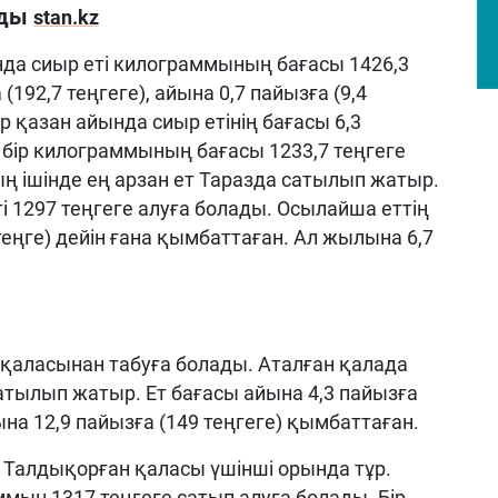
йды
stan.kz
да сиыр еті килограммының бағасы 1426,3
192,7 теңгеге), айына 0,7 пайызға (9,4
 қазан айында сиыр етінің бағасы 6,3
, бір килограммының бағасы 1233,7 теңгеге
ң ішінде ең арзан ет Таразда сатылып жатыр.
і 1297 теңгеге алуға болады. Осылайша еттің
 теңге) дейін ғана қымбаттаған. Ал жылына 6,7
л қаласынан табуға болады. Аталған қалада
атылып жатыр. Ет бағасы айына 4,3 пайызға
на 12,9 пайызға (149 теңгеге) қымбаттаған.
Талдықорған қаласы үшінші орында тұр.
ммын 1317 теңгеге сатып алуға болады. Бір