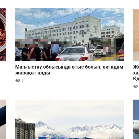
Маңғыстау облысында атыс болып, екі адам
Жо
жарақат алды
ха
Құ
1