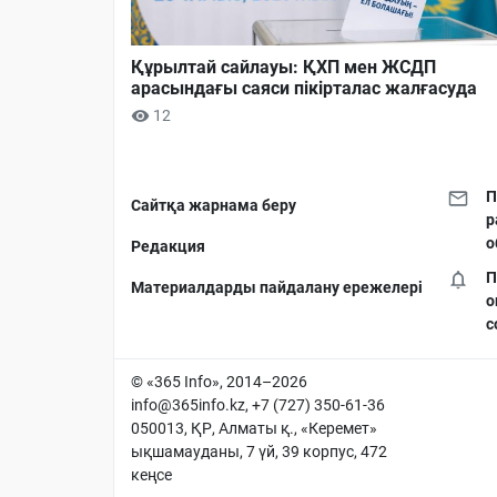
Құрылтай сайлауы: ҚХП мен ЖСДП
арасындағы саяси пікірталас жалғасуда
12
П
Сайтқа жарнама беру
р
о
Редакция
П
Материалдарды пайдалану ережелері
о
с
© «365 Info», 2014–2026
info@365info.kz
, +7 (727) 350-61-36
050013, ҚР, Алматы қ., «Керемет»
ықшамауданы, 7 үй, 39 корпус, 472
кеңсе