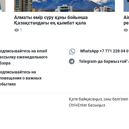
Алматы өмір сүру құны бойынша
Ai
Қазақстандағы ең қымбат қала
ре
1
одписывайтесь на email
WhatsApp +7 771 228 04 0
ассылку еженедельного
Telegram-да бармыз ғой"
бзора
одписывайтесь на
повещения о важных
обытиях
Қате байқасаңыз, оны белгілеп
Ctrl+Enter басыңыз