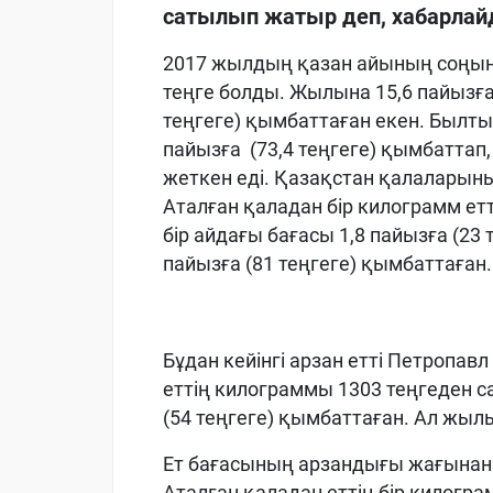
сатылып жатыр деп, хабарла
2017 жылдың қазан айының соңын
теңге болды. Жылына 15,6 пайызға (
теңгеге) қымбаттаған екен. Былтыр
пайызға (73,4 теңгеге) қымбаттап
жеткен еді. Қазақстан қалаларыны
Аталған қаладан бір килограмм етт
бір айдағы бағасы 1,8 пайызға (23
пайызға (81 теңгеге) қымбаттаған.
Бұдан кейінгі арзан етті Петропав
еттің килограммы 1303 теңгеден с
(54 теңгеге) қымбаттаған. Ал жылы
Ет бағасының арзандығы жағынан 
Аталған қаладан еттің бір килогра