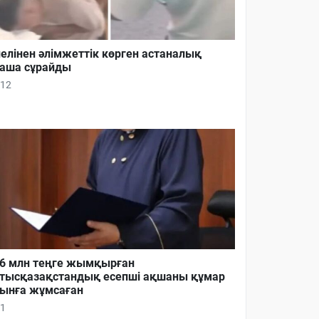
елінен әлімжеттік көрген астаналық
аша сұрайды
12
6 млн теңге жымқырған
тысқазақстандық есепші ақшаны құмар
ынға жұмсаған
1