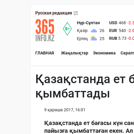
Русская редакция
Нұр-Сұлтан
USD
468
-2.
EUR
540
-2.
Қазір
26
RUB
5.73
-0.
Ертең
25
ГЛАВНАЯ
Жаңалықтар
Экономика
Сарап
Қазақстанда ет 
қымбаттады
9 қараша 2017, 16:01
Қазақстанда ет бағасы күн сан
пайызға қымбаттаған екен. Ал