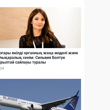
ғары өкілді органның жаңа моделі және
лықаралық сенім: Сильвия Болтук
рылтай сайлауы туралы
24