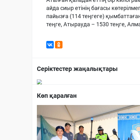
айда сиыр етінің бағасы көтерілмег
пайызға (114 теңгеге) қымбаттаға
теңге, Атырауда – 1530 теңге, Алм
Серіктестер жаңалықтары
Көп қаралған