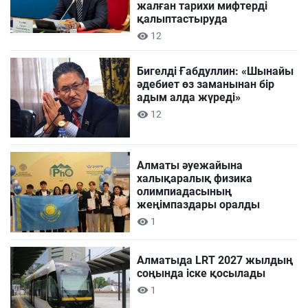
жалған тарихи мифтерді
қалыптастыруда
12
Бигелді Ғабдуллин: «Шынайы
әдебиет өз заманынан бір
адым алда жүреді»
12
Алматы әуежайына
халықаралық физика
олимпиадасының
жеңімпаздары оралды
1
Алматыда LRT 2027 жылдың
соңында іске қосылады
1