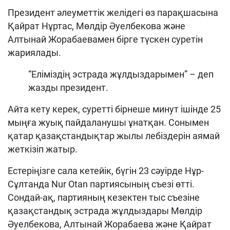
Президент әлеуметтік желідегі өз парақшасына
Қайрат Нұртас, Мөлдір Әуелбекова және
Алтынай Жорабаевамен бірге түскен суретін
жариялады.
“Еліміздің эстрада жұлдыздарымен” – деп
жазды президент.
Айта кету керек, суретті бірнеше минут ішінде 25
мыңға жуық пайдаланушы ұнатқан. Сонымен
қатар қазақстандықтар жылы лебіздерін аямай
жеткізіп жатыр.
Естеріңізге сала кетейік, бүгін 23 сәуірде Нұр-
Сұлтанда Nur Otan партиясының съезі өтті.
Сондай-ақ, партияның кезектен тыс съезіне
қазақстандық эстрада жұлдыздары Мөлдір
Әуелбекова, Алтынай Жорабаева және Қайрат