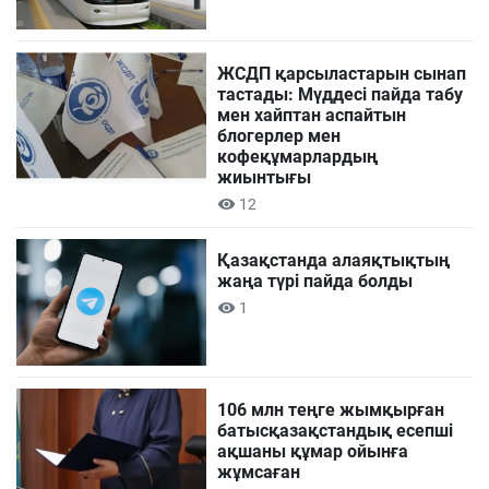
ЖСДП қарсыластарын сынап
тастады: Мүддесі пайда табу
мен хайптан аспайтын
блогерлер мен
кофеқұмарлардың
жиынтығы
12
Қазақстанда алаяқтықтың
жаңа түрі пайда болды
1
106 млн теңге жымқырған
батысқазақстандық есепші
ақшаны құмар ойынға
жұмсаған