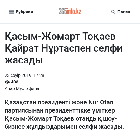
Рубрики
Поиск
Қасым-Жомарт Тоқаев
Қайрат Нұртаспен селфи
жасады
23 сәуiр 2019, 17:28
408
Анар Мұстафина
Қазақстан президенті және Nur Otan
партиясынан президенттікке үміткер
Қасым-Жомарт Тоқаев отандық шоу-
бизнес жұлдыздарымен селфи жасады.