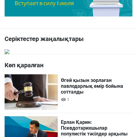
Серіктестер жаңалықтары
Көп қаралған
Өгей қызын зорлаған
павлодарлық өмір бойына
сотталды
1
Ерлан Қарин:
Псевдотарихшылар
популистік тәсілдер арқылы