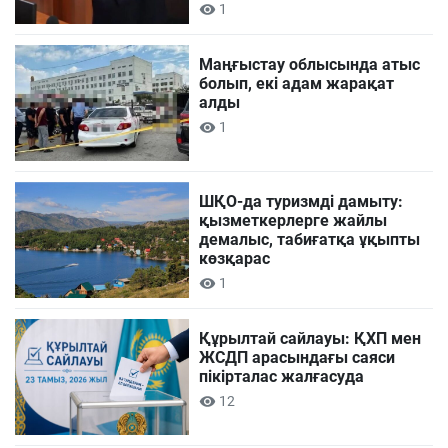
1
Маңғыстау облысында атыс
болып, екі адам жарақат
алды
1
ШҚО-да туризмді дамыту:
қызметкерлерге жайлы
демалыс, табиғатқа ұқыпты
көзқарас
1
Құрылтай сайлауы: ҚХП мен
ЖСДП арасындағы саяси
пікірталас жалғасуда
12