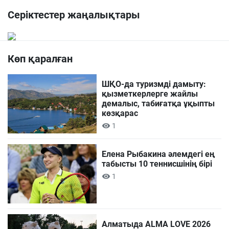
Серіктестер жаңалықтары
Көп қаралған
ШҚО-да туризмді дамыту:
қызметкерлерге жайлы
демалыс, табиғатқа ұқыпты
көзқарас
1
Елена Рыбакина әлемдегі ең
табысты 10 теннисшінің бірі
1
Алматыда ALMA LOVE 2026