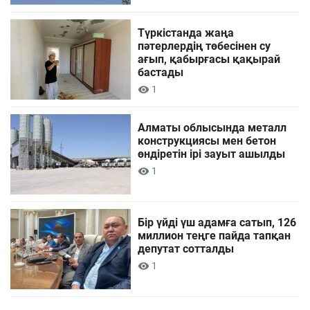
Түркістанда жаңа
пәтерлердің төбесінен су
ағып, қабырғасы қақырай
бастады
1
Алматы облысында металл
конструкциясы мен бетон
өндіретін ірі зауыт ашылды
1
Бір үйді үш адамға сатып, 126
миллион теңге пайда тапқан
депутат сотталды
1