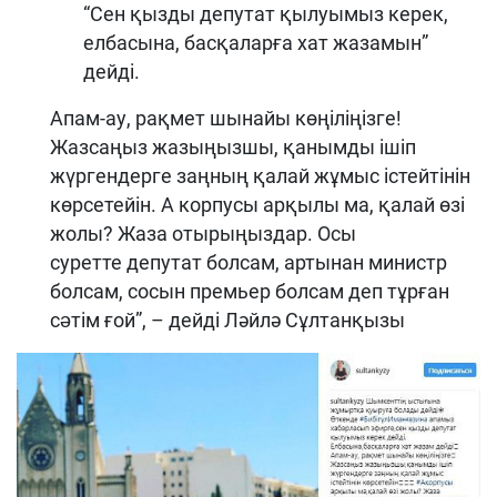
“Сен қызды депутат қылуымыз керек,
елбасына, басқаларға хат жазамын”
дейді.
Апам-ау, рақмет шынайы көңіліңізге!
Жазсаңыз жазыңызшы, қанымды ішіп
жүргендерге заңның қалай жұмыс істейтінін
көрсетейін. А корпусы арқылы ма, қалай өзі
жолы? Жаза отырыңыздар. Осы
суретте депутат болсам, артынан министр
болсам, сосын премьер болсам деп тұрған
сəтім ғой”, – дейді Ләйлә Сұлтанқызы