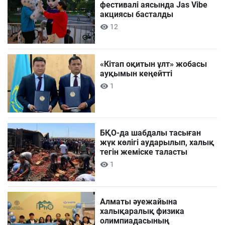
фестивалі аясында Jas Vibe
акциясы басталды
12
«Кітап оқитын ұлт» жобасы
ауқымын кеңейтті
1
БҚО-да шабдалы тасыған
жүк көлігі аударылып, халық
тегін жеміске таласты
1
Алматы әуежайына
халықаралық физика
олимпиадасының