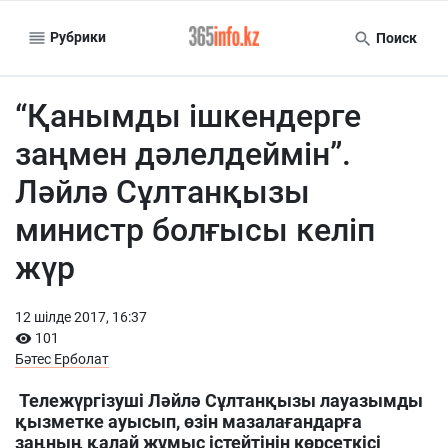
Рубрики
Поиск
“Қанымды ішкендерге
заңмен дәлелдеймін”.
Ләйлә Сұлтанқызы
министр болғысы келіп
жүр
12 шiлде 2017, 16:37
101
Бәтес Ерболат
Тележүргізуші Ләйлә Сұлтанқызы лауазымды
қызметке ауысып, өзін мазалағандарға
заңның қалай жұмыс істейтінін көрсеткісі