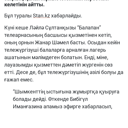
келетінін айтты.
Бұл туралы
Stan.kz
хабарлайды.
Күні кеше Ләйлә Сұлтанқызы “Балапан”
телеарнасының басшысы қызметінен кетіп,
оның орнын Жанар Шәмел басты. Осыдан кейін
тележүргізуші балаларға арналған лагерь
ашатынын мәлімдеген болатын. Енді, міне,
лауазымды қызметтен дәметіп жүргенін сөз
етті. Десе де, бұл тележүргізушінің әзілі болуы да
ғажап емес.
“Шымкенттің ыстығына жұмыртқа қуыруға
болады дейді. Өткенде Бибігүл
Иманғазина апамыз эфирге хабарласып,