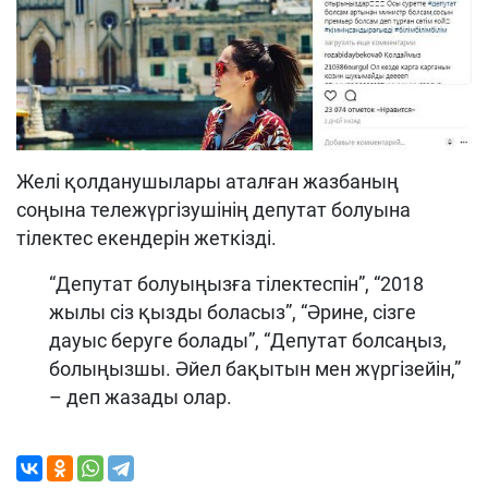
Желі қолданушылары аталған жазбаның
соңына тележүргізушінің депутат болуына
тілектес екендерін жеткізді.
“Депутат болуыңызға тілектеспін”, “2018
жылы сіз қызды боласыз”, “Әрине, сізге
дауыс беруге болады”, “Депутат болсаңыз,
болыңызшы. Әйел бақытын мен жүргізейін,”
– деп жазады олар.