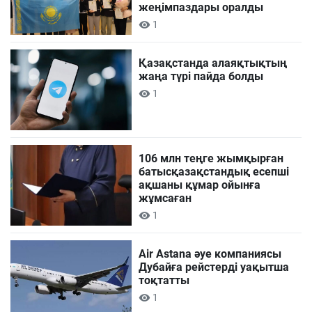
жеңімпаздары оралды
1
Қазақстанда алаяқтықтың
жаңа түрі пайда болды
1
106 млн теңге жымқырған
батысқазақстандық есепші
ақшаны құмар ойынға
жұмсаған
1
Air Astana әуе компаниясы
Дубайға рейстерді уақытша
тоқтатты
1