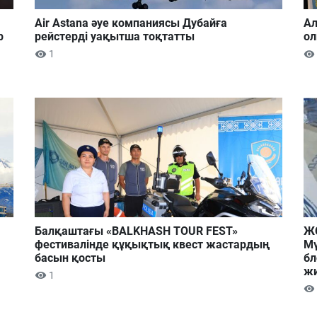
Air Astana әуе компаниясы Дубайға
Ал
р
рейстерді уақытша тоқтатты
ол
1
Балқаштағы «BALKHASH TOUR FEST»
ЖС
фестивалінде құқықтық квест жастардың
Мү
басын қосты
бл
ж
1