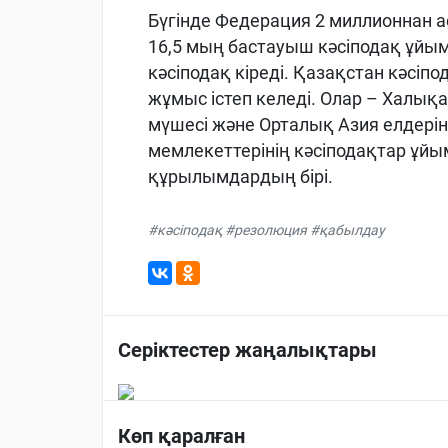
Бүгінде Федерация 2 миллионнан а
16,5 мың бастауыш кәсіподақ ұйымы
кәсіподақ кіреді. Қазақстан кәсі
жұмыс істеп келеді. Олар – Халы
мүшесі және Орталық Азия елдеріні
мемлекеттерінің кәсіподақтар ұй
құрылымдардың бірі.
#кәсіподақ #резолюция #қабылдау
Серіктестер жаңалықтары
Көп қаралған