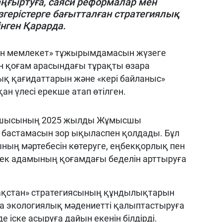
аңғыртуға, саяси реформалар мен
герістерге бағытталған стратегиялық
нген Қарарда.
тын мемлекет» тұжырымдамасын жүзеге
ен қоғам арасындағы тұрақты өзара
тық қағидаттарын және «кері байланыс»
н үлесі ерекше атап өтілген.
асшысының 2025 жылды Жұмысшы
бастамасын зор ықыласпен қолдады. Бұл
ң мәртебесін көтеруге, еңбекқорлық пен
еңбек адамының қоғамдағы беделін арттыруға
зақстан» стратегиясының құндылықтарын
да экологиялық мәдениетті қалыптастыруға
е іске асыруға дайын екенін білдірді.