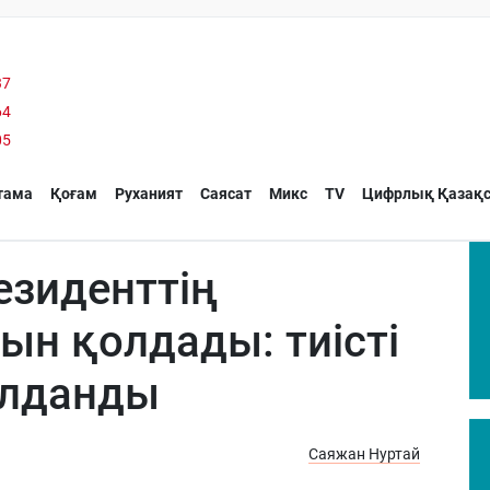
37
64
05
тама
Қоғам
Руханият
Саясат
Микс
TV
Цифрлық Қазақс
езиденттің
ын қолдады: тиісті
ылданды
Саяжан Нуртай