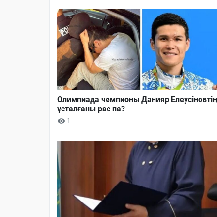
Олимпиада чемпионы Данияр Елеусіновті
ұсталғаны рас па?
1