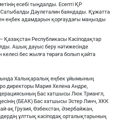
етінің есебі тыңдалды. Есепті ҚР
ы Сатыбалды Дәулеталин баяндады. Құжатта
ен еңбек адамдарын қорғаудағы маңызды
 — Қазақстан Республикасы Кәсіподақтар
лды. Ашық дауыс беру нәтижесінде
 келесі бес жылға төраға болып қайта
арында Халықаралық еңбек ұйымының
юро директоры Мария Хелена Андре,
дерациясының Бас хатшысы Люк Триангл,
сінің (БЕАК) Бас хатшысы Эстер Линч, ХКК
ай-ақ Грузия, Өзбекстан, Әзербайжан,
лдердің ұлттық кәсіподақ орталықтарының