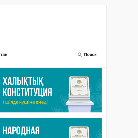
тан
Поиск