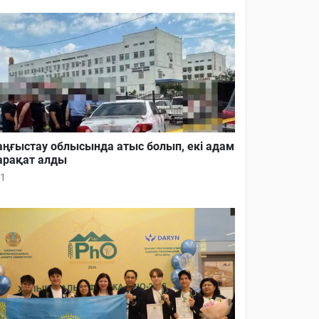
ңғыстау облысында атыс болып, екі адам
рақат алды
1