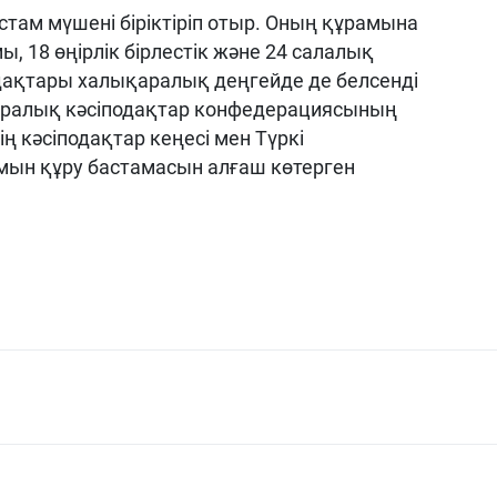
стам мүшені біріктіріп отыр. Оның құрамына
, 18 өңірлік бірлестік және 24 салалық
подақтары халықаралық деңгейде де белсенді
қаралық кәсіподақтар конфедерациясының
ң кәсіподақтар кеңесі мен Түркі
ымын құру бастамасын алғаш көтерген