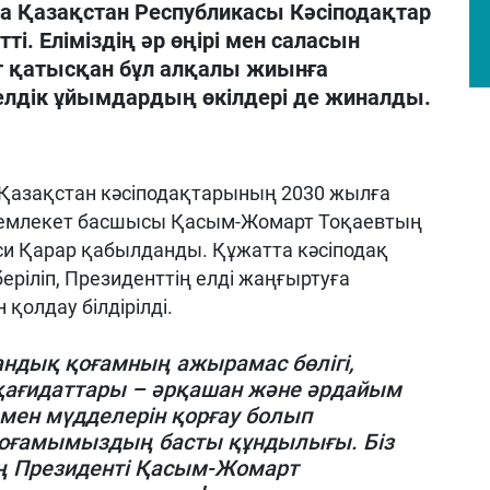
да Қазақстан Республикасы Кәсіподақтар
і. Еліміздің әр өңірі мен саласын
т қатысқан бұл алқалы жиынға
телдік ұйымдардың өкілдері де жиналды.
е Қазақстан кәсіподақтарының 2030 жылға
 Мемлекет басшысы Қасым-Жомарт Тоқаевтың
и Қарар қабылданды. Құжатта кәсіподақ
ріліп, Президенттің елді жаңғыртуға
қолдау білдірілді.
тандық қоғамның ажырамас бөлігі,
 қағидаттары – әрқашан және әрдайым
мен мүдделерін қорғау болып
қоғамымыздың басты құндылығы. Біз
ң Президенті Қасым-Жомарт