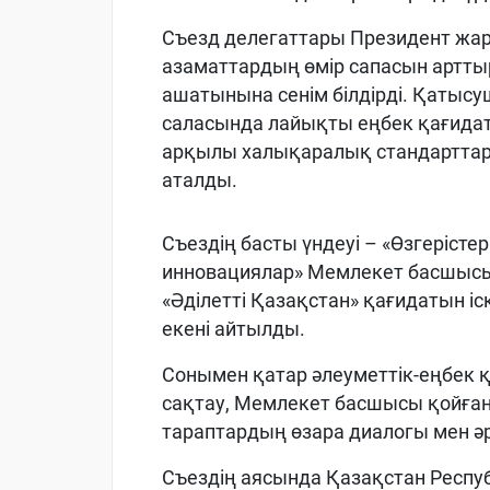
Съезд делегаттары Президент жар
азаматтардың өмір сапасын артты
ашатынына сенім білдірді. Қатыс
саласында лайықты еңбек қағидатт
арқылы халықаралық стандарттар
аталды.
Съездің басты үндеуі – «Өзгерістер 
инновациялар» Мемлекет басшысын
«Әділетті Қазақстан» қағидатын і
екені айтылды.
Сонымен қатар әлеуметтік-еңбек 
сақтау, Мемлекет басшысы қойған
тараптардың өзара диалогы мен әріп
Съездің аясында Қазақстан Респу