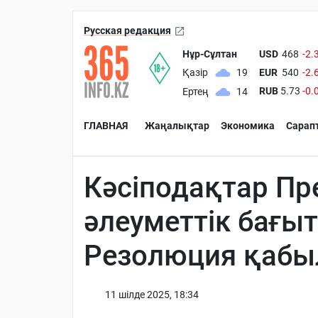
Русская редакция
Нұр-Сұлтан
USD
468
-2.
EUR
540
-2.
Қазір
19
RUB
5.73
-0.
Ертең
14
ГЛАВНАЯ
Жаңалықтар
Экономика
Сарап
Кәсіподақтар Пр
әлеуметтік бағыт
Резолюция қаб
11 шiлде 2025, 18:34