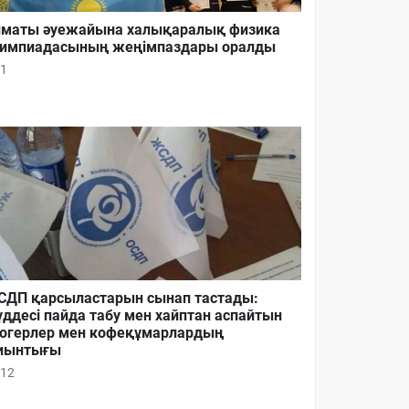
маты әуежайына халықаралық физика
импиадасының жеңімпаздары оралды
1
ДП қарсыластарын сынап тастады:
ддесі пайда табу мен хайптан аспайтын
огерлер мен кофеқұмарлардың
иынтығы
12