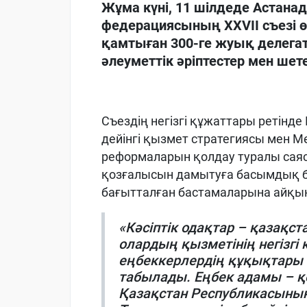
Жұма күні, 11 шілдеде Астана
федерациясының XXVII съезі өтт
қамтыған 300-ге жуық делега
әлеуметтік әріптестер мен ше
Съездің негізгі құжаттары ретінд
дейінгі қызмет стратегиясы мен
реформаларын қолдау туралы саяс
қозғалысын дамытуға басымдық бе
бағытталған бастамаларына айқын 
«Кәсіптік одақтар – қазақс
олардың қызметінің негізгі
еңбеккерлердің құқықтары 
табылады. Еңбек адамы – 
Қазақстан Республикасыны