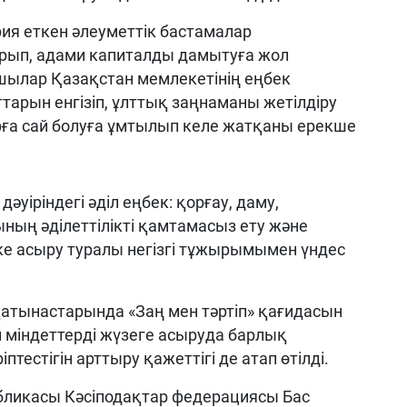
ия еткен әлеуметтік бастамалар
рып, адами капиталды дамытуға жол
ушылар Қазақстан мемлекетінің еңбек
арын енгізіп, ұлттық заңнаманы жетілдіру
ға сай болуға ұмтылып келе жатқаны ерекше
дәуіріндегі әділ еңбек: қорғау, даму,
ың әділеттілікті қамтамасыз ету және
ске асыру туралы негізгі тұжырымымен үндес
қатынастарында «Заң мен тәртіп» қағидасын
 міндеттерді жүзеге асыруда барлық
тестігін арттыру қажеттігі де атап өтілді.
бликасы Кәсіподақтар федерациясы Бас