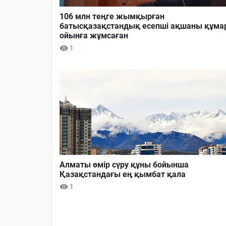
106 млн теңге жымқырған
батысқазақстандық есепші ақшаны құма
ойынға жұмсаған
1
Алматы өмір сүру құны бойынша
Қазақстандағы ең қымбат қала
1