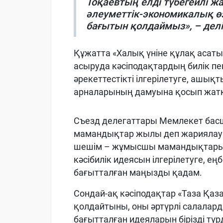
Тоқаевтың елді түбегейлі ж
әлеуметтік-экономикалық өз
бағытын қолдаймыз», – делі
Құжатта «Халық үніне құлақ аса
асыруда кәсіподақтардың билік п
әрекеттестікті ілгерілетуге, ашық
арналарының дамуына қосып жатқа
Съезд делегаттары Мемлекет б
мамандықтар жылы деп жариялау 
шешім – жұмысшы мамандықтарыны
кәсібилік идеясын ілгерілетуге, 
бағытталған маңызды қадам.
Сондай-ақ кәсіподақтар «Таза Қа
қолдайтыны, оны әртүрлі салалар
бағытталған идеяларын бірізді түрд