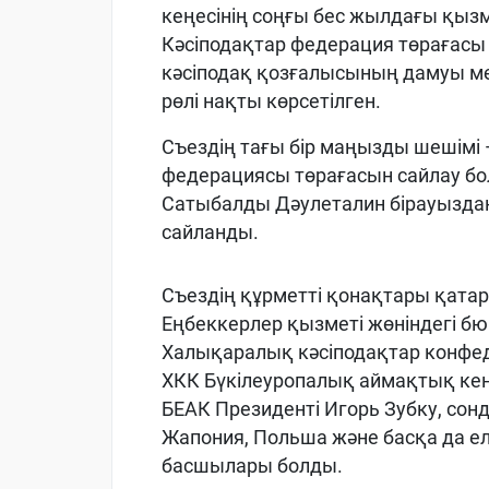
кеңесінің соңғы бес жылдағы қызм
Кәсіподақтар федерация төрағас
кәсіподақ қозғалысының дамуы м
рөлі нақты көрсетілген.
Съездің тағы бір маңызды шешімі
федерациясы төрағасын сайлау бо
Сатыбалды Дәулеталин бірауыздан
сайланды.
Съездің құрметті қонақтары қат
Еңбеккерлер қызметі жөніндегі б
Халықаралық кәсіподақтар конфе
ХКК Бүкілеуропалық аймақтық кеңе
БЕАК Президенті Игорь Зубку, сонд
Жапония, Польша және басқа да е
басшылары болды.