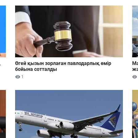
ң
Өгей қызын зорлаған павлодарлық өмір
Ма
бойына сотталды
жа
1