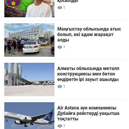
қосылды
1
Маңғыстау облысында атыс
болып, екі адам жарақат
алды
1
Алматы облысында металл
конструкциясы мен бетон
өндіретін ірі зауыт ашылды
1
Air Astana әуе компаниясы
Дубайға рейстерді уақытша
тоқтатты
1