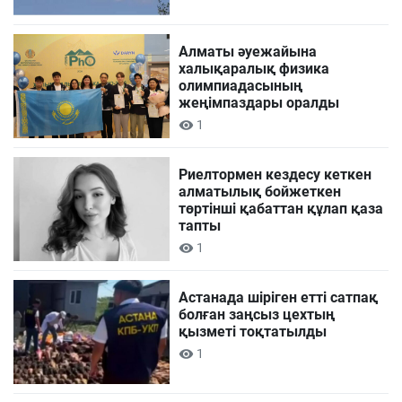
Алматы әуежайына
халықаралық физика
олимпиадасының
жеңімпаздары оралды
1
Риелтормен кездесу кеткен
алматылық бойжеткен
төртінші қабаттан құлап қаза
тапты
1
Астанада шіріген етті сатпақ
болған заңсыз цехтың
қызметі тоқтатылды
1