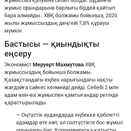
жұмыссыз қалуына себеп болды. Бұрынғы
жұмыс орындарына барлығы бірдей қайтып
бара алмайды. ХВҚ болжамы бойынша, 2020
жылы жұмыссыздық деңгейі 7,8% құрауы
мүмкін.
Бастысы — қиындықты
еңсеру
Экономист
Меруерт Махмутова
ХВҚ
жұмыссыздық бойынша болжамы
Қазақстандағы еңбек нарығындағы нақты
жағдайға сәйкес келмейді дейді. Себебі 2 млн
адам өзін-өзі жұмыспен қамтығандар ретінде
қарастырылады.
— Оңтүстік аудандарда еңбекке қабілетті
адамдар өте көп, ал солтүстікте бос жұмыс
орындары бар. Коронавирусқа қатысты