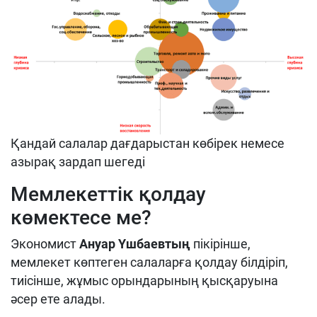
Қандай салалар дағдарыстан көбірек немесе
азырақ зардап шегеді
Мемлекеттік қолдау
көмектесе ме?
Экономист
Ануар Үшбаевтың
пікірінше,
мемлекет көптеген салаларға қолдау білдіріп,
тиісінше, жұмыс орындарының қысқаруына
әсер ете алады.