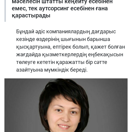
мәселесін штатты кеңейту есебінен
емес, тек аутсорсинг есебінен ғана
қарастырады
Бұндай әдіс компаниялардың дағдарыс
кезінде өздерінің шығынын барынша
қысқартуына, ептірек болып, қажет болған
жағдайда қызметкерлердің еңбекақысын
төлеуге кететін қаражатты бір сәтте
азайтуына мүмкіндік береді.