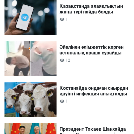
Қазақстанда алаяқтықтың
жаңа түрі пайда болды
1
Әйелінен әлімжеттік көрген
астаналық араша сұрайды
12
Қостанайда ондаған сиырдан
қауіпті инфекция анықталды
1
Президент Тоқаев Шанхайда