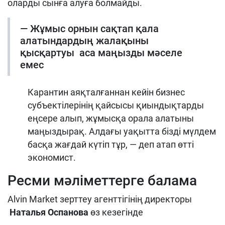
оларды сынға алуға болмайды.
— Жұмыс орнын сақтап қала
алатындардың жалақыны
қысқартуы аса маңызды мәселе
емес
Карантин аяқталғаннан кейін бизнес
субъектілерінің қайсысы қиындықтарды
еңсере алып, жұмысқа орала алатыны
маңыздырақ. Алдағы уақытта бізді мүлдем
басқа жағдай күтіп тұр, — деп атап өтті
экономист.
Ресми мәліметтерге балама
Alvin Market зерттеу агенттігінің директоры
Наталья Оспанова
өз кезегінде