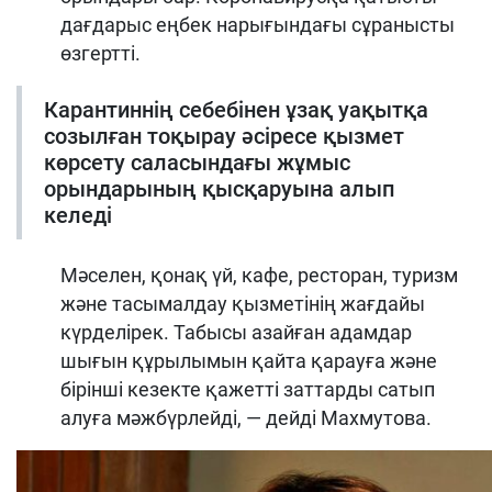
дағдарыс еңбек нарығындағы сұранысты
өзгертті.
Карантиннің себебінен ұзақ уақытқа
созылған тоқырау әсіресе қызмет
көрсету саласындағы жұмыс
орындарының қысқаруына алып
келеді
Мәселен, қонақ үй, кафе, ресторан, туризм
және тасымалдау қызметінің жағдайы
күрделірек. Табысы азайған адамдар
шығын құрылымын қайта қарауға және
бірінші кезекте қажетті заттарды сатып
алуға мәжбүрлейді, — дейді Махмутова.