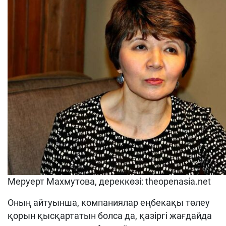
Меруерт Махмутова, дереккөзі: theopenasia.net
Оның айтуынша, компаниялар еңбекақы төлеу
қорын қысқартатын болса да, қазіргі жағдайда