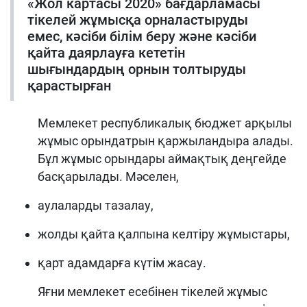
«Жол картасы 2020» бағдарламасы
тікелей жұмысқа орналастыруды
емес, кәсіби білім беру және кәсіби
қайта даярлауға кететін
шығындардың орнын толтыруды
қарастырған
Мемлекет республикалық бюджет арқылы
жұмыс орындатрын қаржыландыра алады.
Бұл жұмыс орындары аймақтық деңгейде
басқарылады. Мәселен,
аулаларды тазалау,
жолды қайта қалпына келтіру жұмыстары,
қарт адамдарға күтім жасау.
Яғни мемлекет есебінен тікелей жұмыс