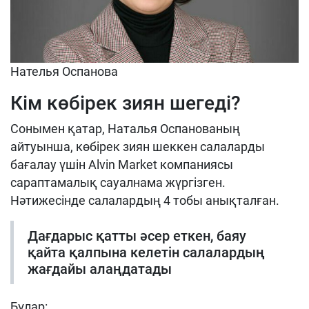
Нателья Оспанова
Кім көбірек зиян шегеді?
Сонымен қатар, Наталья Оспанованың
айтуынша, көбірек зиян шеккен салаларды
бағалау үшін Alvin Market компаниясы
сараптамалық сауалнама жүргізген.
Нәтижесінде салалардың 4 тобы анықталған.
Дағдарыс қатты әсер еткен, баяу
қайта қалпына келетін салалардың
жағдайы алаңдатады
Бұлар: