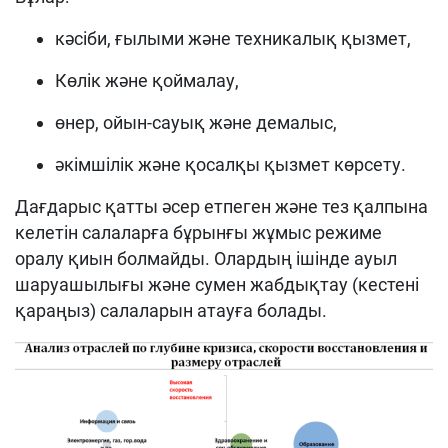
кәсіби, ғылыми және техникалық қызмет,
Көлік және қоймалау,
өнер, ойын-сауық және демалыс,
әкімшілік және қосалқы қызмет көрсету.
Дағдарыс қатты әсер етпеген және тез қалпына
келетін салаларға бұрынғы жұмыс режиме
оралу қиын болмайды. Олардың ішінде ауыл
шаруашылығы және сумен жабдықтау (кестені
қараңыз) салаларын атауға болады.