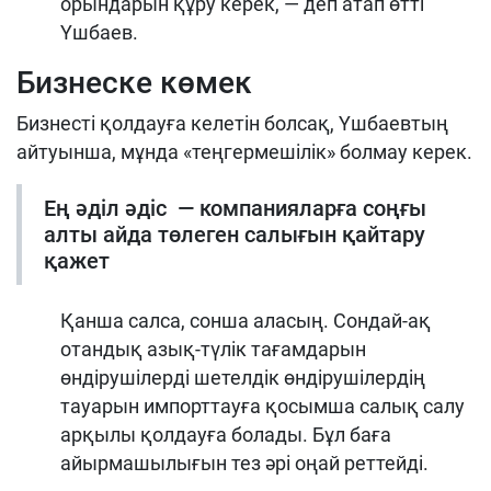
орындарын құру керек, — деп атап өтті
Үшбаев.
Бизнеске көмек
Бизнесті қолдауға келетін болсақ, Үшбаевтың
айтуынша, мұнда «теңгермешілік» болмау керек.
Ең әділ әдіс — компанияларға соңғы
алты айда төлеген салығын қайтару
қажет
Қанша салса, сонша аласың. Сондай-ақ
отандық азық-түлік тағамдарын
өндірушілерді шетелдік өндірушілердің
тауарын импорттауға қосымша салық салу
арқылы қолдауға болады. Бұл баға
айырмашылығын тез әрі оңай реттейді.