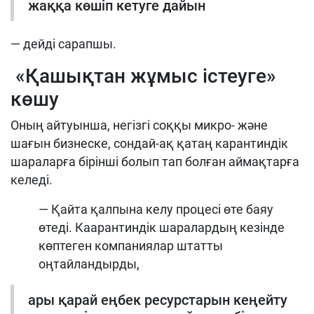
жаққа көшіп кетуге дайын
— дейді сарапшы.
«Қашықтан жұмыс істеуге»
көшу
Оның айтуынша, негізгі соққы микро- және
шағын бизнеске, сондай-ақ қатаң карантиндік
шараларға бірінші болып тап болған аймақтарға
келеді.
— Қайта қалпына келу процесі өте баяу
өтеді. Каарантиндік шаралардың кезінде
көптеген компаниялар штатты
оңтайландырды,
ары қарай еңбек ресурстарын кеңейту