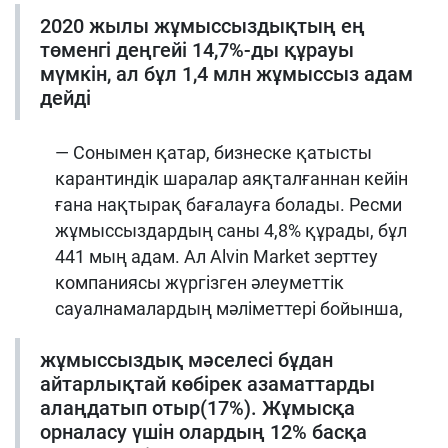
2020 жылы жұмыссыздықтың ең
төменгі деңгейі 14,7%-ды құрауы
мүмкін, ал бұл 1,4 млн жұмыссыз адам
дейді
— Сонымен қатар, бизнеске қатысты
карантиндік шаралар аяқталғаннан кейін
ғана нақтырақ бағалауға болады. Ресми
жұмыссыздардың саны 4,8% құрады, бұл
441 мың адам. Ал Alvin Market зерттеу
компаниясы жүргізген әлеуметтік
сауалнамалардың мәліметтері бойынша,
жұмыссыздық мәселесі бұдан
айтарлықтай көбірек азаматтарды
алаңдатып отыр(17%). Жұмысқа
орналасу үшін олардың 12% басқа