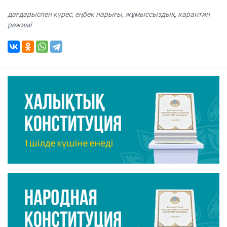
дағдарыспен күрес
,
еңбек нарығы
,
жұмыссыздық
,
карантин
режимі