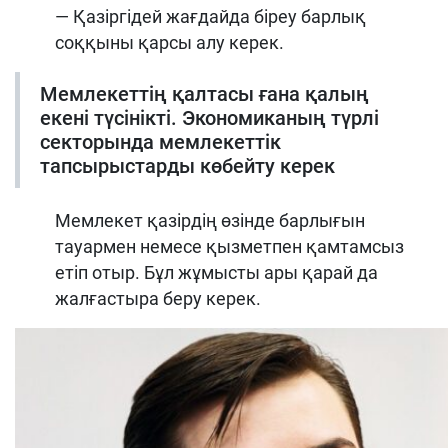
— Қазіргідей жағдайда біреу барлық
соққыны қарсы алу керек.
Мемлекеттің қалтасы ғана қалың
екені түсінікті. Экономиканың түрлі
секторында мемлекеттік
тапсырыстарды көбейту керек
Мемлекет қазірдің өзінде барлығын
тауармен немесе қызметпен қамтамсыз
етіп отыр. Бұл жұмысты ары қарай да
жалғастыра беру керек.