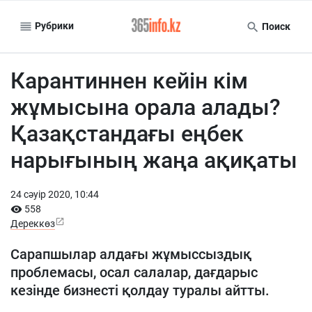
Рубрики
Поиск
Карантиннен кейін кім
жұмысына орала алады?
Қазақстандағы еңбек
нарығының жаңа ақиқаты
24 сәуiр 2020, 10:44
558
Дереккөз
Сарапшылар алдағы жұмыссыздық
проблемасы, осал салалар, дағдарыс
кезінде бизнесті қолдау туралы айтты.