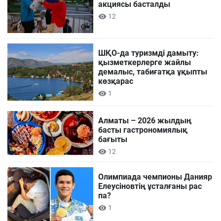
акциясы басталды
12
ШҚО-да туризмді дамыту:
қызметкерлерге жайлы
демалыс, табиғатқа ұқыпты
көзқарас
1
Алматы – 2026 жылдың
басты гастрономиялық
бағыты
12
Олимпиада чемпионы Данияр
Елеусіновтің ұсталғаны рас
па?
1