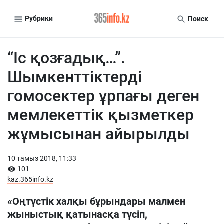
Рубрики
Поиск
“Іс қозғадық…”.
Шымкенттіктерді
гомосектер ұрпағы деген
мемлекеттік қызметкер
жұмысынан айырылды
10 тамыз 2018, 11:33
101
kaz.365info.kz
«Оңтүстік халқы бұрындары малмен
жыныстық қатынасқа түсіп,