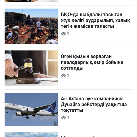
БҚО-да шабдалы тасыған
жүк көлігі аударылып, халық
тегін жеміске таласты
1
Өгей қызын зорлаған
павлодарлық өмір бойына
сотталды
1
Air Astana әуе компаниясы
Дубайға рейстерді уақытша
тоқтатты
1