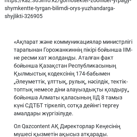
https://kaz.365info.kz/gomosekter-zoofilder-yrpagy-
shymkentte-tyrgan-bilimdi-orys-yuzhandarga-
shyjlikti-326905
«Ақпарат және коммуникациялар министрлігі
тарапынан Горожанкиннің пікірі бойынша ІІМ-
не ресми xат жолданды. Аталған факт
бойынша Қазақстан Республикасының
Қылмыстық кодексiнің 174-бабымен
„Әлеуметтiк, ұлттық, рулық, нәсiлдiк, тектік-
топтық немесе дiни алауыздықты қоздыру„
бойынша Алматы қаласының ІІД 8 тамыз
күні СДТБТ тіркеліп, сотқа дейінгі тергеу
амалдары жүргізілуде.
Ол Qazcontent АҚ Директорлар Кеңесінің
мүшесі қызметін ақысыз атқарады.