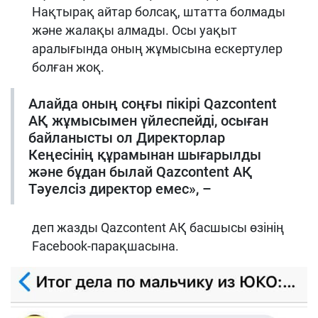
Нақтырақ айтар болсақ, штатта болмады
және жалақы алмады. Осы уақыт
аралығында оның жұмысына ескертулер
болған жоқ.
Алайда оның соңғы пікірі Qazcontent
АҚ жұмысымен үйлеспейді, осыған
байланысты ол Директорлар
Кеңесінің құрамынан шығарылды
және бұдан былай Qazcontent АҚ
Тәуелсіз директор емес», –
деп жазды Qazcontent АҚ басшысы өзінің
Facebook-парақшасына.