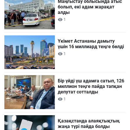
Маңғыстау облысында атыс
болып, екі адам жарақат
алды
1
Үкімет Астананы дамыту
үшін 16 миллиард теңге бөлді
1
Бір үйді үш адамға сатып, 126
миллион теңге пайда тапқан
депутат сотталды
1
Қазақстанда алаяқтықтың
жаңа түрі пайда болды