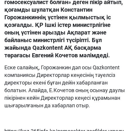
гомосексуалист болған» деген пікір айтып,
қоғамды шулатқан Константин
Горожанкиннің үстінен қылмыстық іс
қозғалды. ҚР Ішкі істер министрлігіне
оның үстінен арызды Ақпарат және
байланыс министрлігі түсіріпті. Бұл
жайында Qazkontent АҚ басқарма
төрағасы Евгений Кочетов мәлімдеді.
Еске салайық, Горожанкин дәл осы Qazkontent
компаниясы Директорлар кеңесінің тәуелсіз
директоры екені бұған дейін хабарланған
болатын. Алайда, Е.Кочетов оның осынау даулы
пікірінен кейін Директорлар кеңесі құрамынан
шығарылғанын да хабарлап отыр.