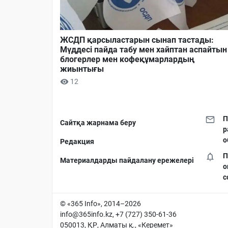
ЖСДП қарсыластарын сынап тастады:
Мүддесі пайда табу мен хайптан аспайтын
блогерлер мен кофеқұмарлардың
жиынтығы
12
П
Сайтқа жарнама беру
р
о
Редакция
П
Материалдарды пайдалану ережелері
о
с
© «365 Info», 2014–2026
info@365info.kz
, +7 (727) 350-61-36
050013, ҚР, Алматы қ., «Керемет»