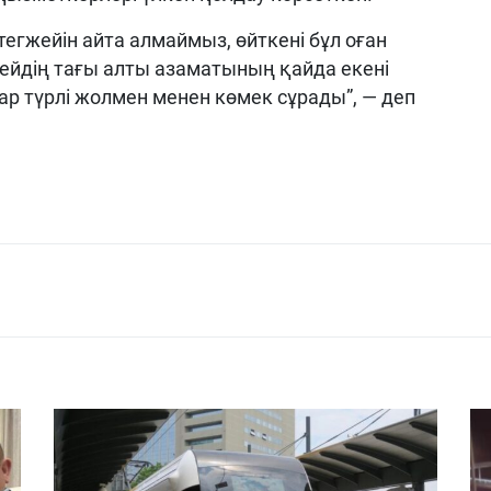
тегжейін айта алмаймыз, өйткені бұл оған
есейдің тағы алты азаматының қайда екені
р түрлі жолмен менен көмек сұрады”, — деп