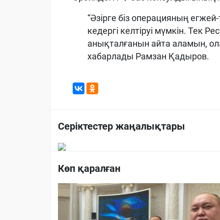
“Әзірге біз операцияның егжей-
кедергі келтіруі мүмкін. Тек Р
анықталғанын айта аламын, ола
хабарлады Рамзан Қадыров.
Серіктестер жаңалықтары
Көп қаралған