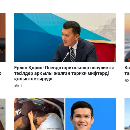
Ерлан Қарин: Псевдотарихшылар популистік
Ка
р
тәсілдер арқылы жалған тарихи мифтерді
та
қалыптастыруда
1