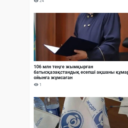
24
106 млн теңге жымқырған
батысқазақстандық есепші ақшаны құма
ойынға жұмсаған
1