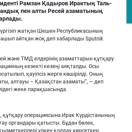
иденті Рамзан Қадыров Ирактың Таль-
тандық пен алты Ресей азаматының
барлады.
үргізіп жатқан Шешен Республикасының
ашып айтқан жоқ деп хабарлады
Sputnik
сей және ТМД елдерінің азаматтарын құтқару
рацияның кезекті кезеңі аяқталды. Осы
сатылып, қауіпсіз жерге көшірілді. Оның
аты, алтауы – Қазақстан азаматы”, — деп
ідегі жеке парақшасында.
 құтқару операциясына Ирак Күрдістанының
ғау органдары қатысты. Бұдан бөлек,
қызметкерлері үлкен қолдау көрсеткен.