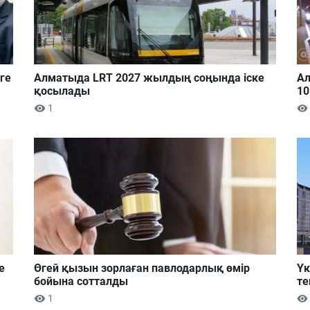
ге
Алматыда LRT 2027 жылдың соңында іске
Ал
қосылады
10
1
е
Өгей қызын зорлаған павлодарлық өмір
Үк
бойына сотталды
те
1