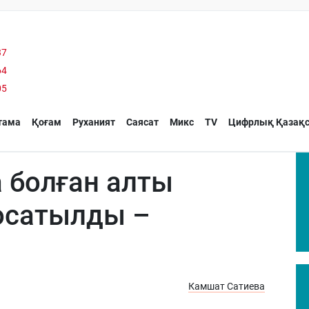
37
64
05
тама
Қоғам
Руханият
Саясат
Микс
TV
Цифрлық Қазақс
 болған алты
осатылды –
Камшат Сатиева