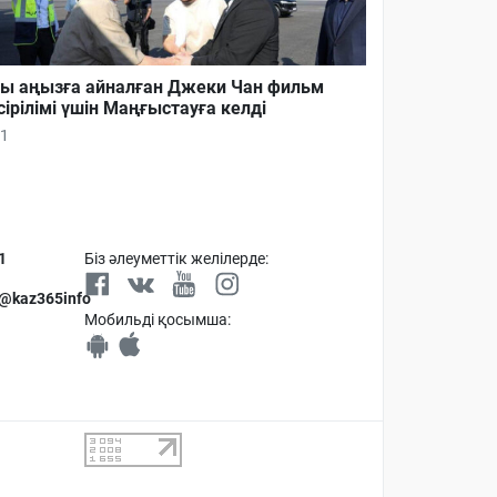
ы аңызға айналған Джеки Чан фильм
сірілімі үшін Маңғыстауға келді
1
1
Біз әлеуметтік желілерде:
 @kaz365info
Мобильді қосымша: