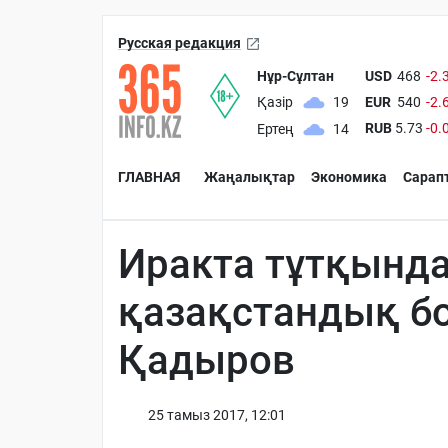
Русская редакция
Нұр-Сұлтан
USD
468
-2.
EUR
540
-2.
Қазір
19
RUB
5.73
-0.
Ертең
14
ГЛАВНАЯ
Жаңалықтар
Экономика
Сарап
Иракта тұтқында
қазақстандық б
Қадыров
25 тамыз 2017, 12:01