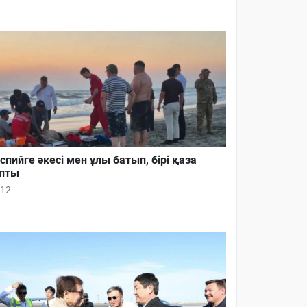
спийге әкесі мен ұлы батып, бірі қаза
пты
12