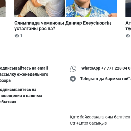
Олимпиада чемпионы Данияр Елеусіновтің
Ат
ұсталғаны рас па?
тү
1
одписывайтесь на email
WhatsApp +7 771 228 04 0
ассылку еженедельного
Telegram-да бармыз ғой"
бзора
одписывайтесь на
повещения о важных
обытиях
Қате байқасаңыз, оны белгілеп
Ctrl+Enter басыңыз