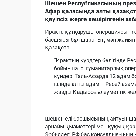
Шешен Республикасының през
Афар қаласында алты қазақс
қауіпсіз жерге көшірілгенін ха
Иракта құтқарушы операциясын ж
басшысы бұл шараның мән-жайын 
Қазақстан.
“Ирактың күрдтер бөлігінде Ре
бойынша ірі гуманитарлық опе
күндері Таль-Афарда 12 адам бо
ішінде алты адам – Ресей азам
жазды Қадыров әлеуметтік жел
Шешен елі басшысының айтуынша,
арнайы қызметтері мен құқық қор
Эрбилдегі РФ бас консулдығының 