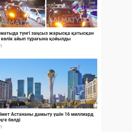
матыда түнгі заңсыз жарысқа қатысқан
 көлік айып тұрағына қойылды
1
імет Астананы дамыту үшін 16 миллиард
ңге бөлді
1