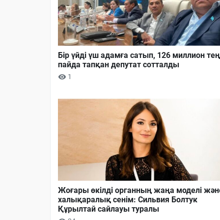
Бір үйді үш адамға сатып, 126 миллион тең
пайда тапқан депутат сотталды
1
Жоғары өкілді органның жаңа моделі жән
халықаралық сенім: Сильвия Болтук
Құрылтай сайлауы туралы