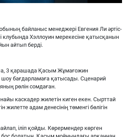
тобының байланыс менеджері Евгения Ли әртіс-
гі клубында Хэллоуин мерекесіне қатысқанын
йын айтып берді.
ша, 3 қарашада Қасым Жұмағожин
да шоу бағдарламаға қатысады. Сценарий
яның рөлін сомдаған.
рнайы каскадер жилетін киген екен. Сырттай
н жилетте адам денесінің төменгі бөлігін
йлап, іліп қойды. Көрермендер көрген
 ол бос болатын. Қасым мойнындағы арқаннан