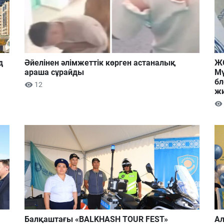
д
Әйелінен әлімжеттік көрген астаналық
ЖС
араша сұрайды
Мү
бл
12
ж
Балқаштағы «BALKHASH TOUR FEST»
Ал