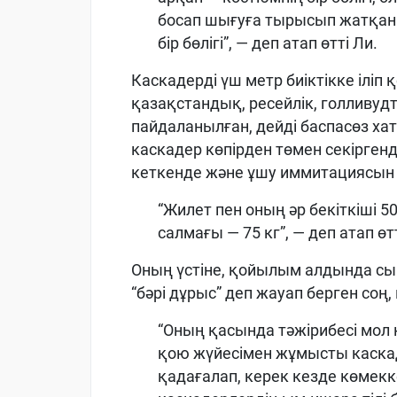
босап шығуға тырысып жатқаны
бір бөлігі”, — деп атап өтті Ли.
Каскадерді үш метр биіктікке іліп 
қазақстандық, ресейлік, голливудт
пайдаланылған, дейді баспасөз ха
каскадер көпірден төмен секірге
кеткенде және ұшу иммитациясын 
“Жилет пен оның әр бекіткіші 
салмағы — 75 кг”, — деп атап өт
Оның үстіне, қойылым алдында сын
“бәрі дұрыс” деп жауап берген соң, 
“Оның қасында тәжірибесі мол 
қою жүйесімен жұмысты каска
қадағалап, керек кезде көмекк