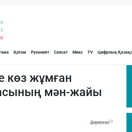
45
12
02
тама
Қоғам
Руханият
Саясат
Микс
TV
Цифрлық Қазақс
е көз жұмған
засының мән-жайы
Дереккөз