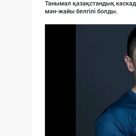
Танымал қазақстандық каска
мән-жайы белгілі болды.