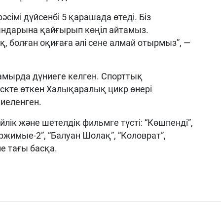
імі дүйсенбі 5 қарашада өтеді. Біз
ндарына қайғырып көңіл айтамыз.
болған оқиғаға әлі сене алмай отырмыз”, —
мырда дүниеге келген. Спорттық
скте өткен Халықаралық цикр өнері
 иеленген.
лік және шетелдік фильмге түсті: “Көшпенді”,
ержимые-2”, “Балуан Шолақ”, “Коловрат”,
е тағы басқа.