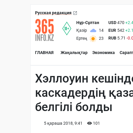
Русская редакция
Нұр-Сұлтан
USD
470
+2.
EUR
542
+2.
Қазір
14
RUB
5.71
-0.
Ертең
23
ГЛАВНАЯ
Жаңалықтар
Экономика
Сарап
Хэллоуин кешінд
каскадердің қа
белгілі болды
5 қараша 2018, 9:41
101