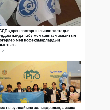
ДП қарсыластарын сынап тастады:
ддесі пайда табу мен хайптан аспайтын
огерлер мен кофеқұмарлардың
иынтығы
12
маты әуежайына халықаралық физика