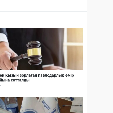
ей қызын зорлаған павлодарлық өмір
йына сотталды
1