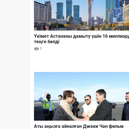
Үкімет Астананы дамыту үшін 16 миллиар
теңге бөлді
1
Аты аңызға айналған Джеки Чан фильм