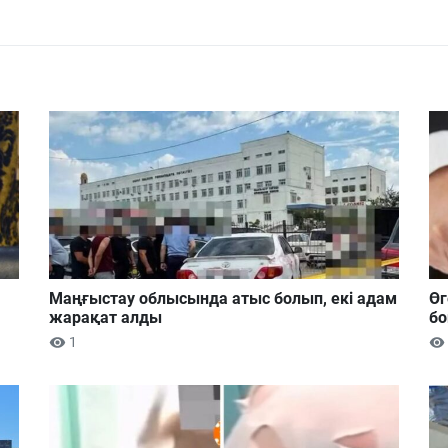
Маңғыстау облысында атыс болып, екі адам
Өг
жарақат алды
бо
1