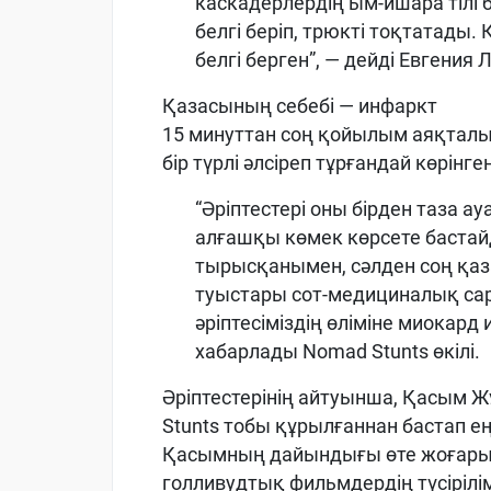
каскадерлердің ым-ишара тілі 
белгі беріп, трюкті тоқтатады. 
белгі берген”, — дейді Евгения Л
Қазасының себебі — инфаркт
15 минуттан соң қойылым аяқталып
бір түрлі әлсіреп тұрғандай көрінген
“Әріптестері оны бірден таза 
алғашқы көмек көрсете бастай
тырысқанымен, сәлден соң қаз
туыстары сот-медициналық с
әріптесіміздің өліміне миокард
хабарлады Nomad Stunts өкілі.
Әріптестерінің айтуынша, Қасым Ж
Stunts тобы құрылғаннан бастап еңб
Қасымның дайындығы өте жоғары 
голливудтық фильмдердің түсірілім