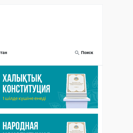
тан
Поиск