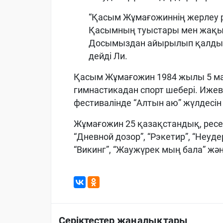
“Қасым Жұмағожиннің жерлеу рәс
Қасымның туыстары мен жақы
Досымыздан айырылып қалдық, 
дейді Ли.
Қасым Жұмағожин 1984 жылы 5 ма
гимнастикадан спорт шебері. Ижев
фестивалінде “Алтын аю” жүлдесін
Жұмағожин 25 қазақстандық, ресей
“Дневной дозор”, “Рэкетир”, “Неуд
“Викинг”, “Жаужүрек мың бала” жән
Серіктестер жаңалықтары