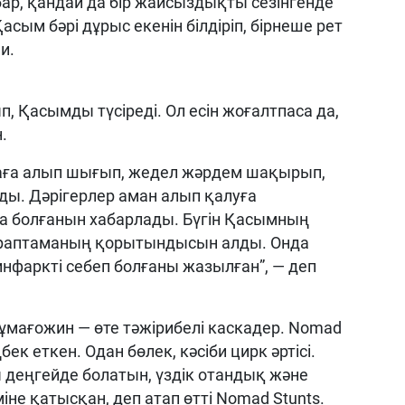
бар, қандай да бір жайсыздықты сезінгенде
Қасым бәрі дұрыс екенін білдіріп, бірнеше рет
и.
, Қасымды түсіреді. Ол есін жоғалтпаса да,
.
ауаға алып шығып, жедел жәрдем шақырып,
ды. Дәрігерлер аман алып қалуға
а болғанын хабарлады. Бүгін Қасымның
араптаманың қорытындысын алды. Онда
 инфаркті себеп болғаны жазылған”, — деп
ұмағожин — өте тәжірибелі каскадер. Nomad
ек еткен. Одан бөлек, кәсіби цирк әртісі.
деңгейде болатын, үздік отандық және
іне қатысқан, деп атап өтті Nomad Stunts.