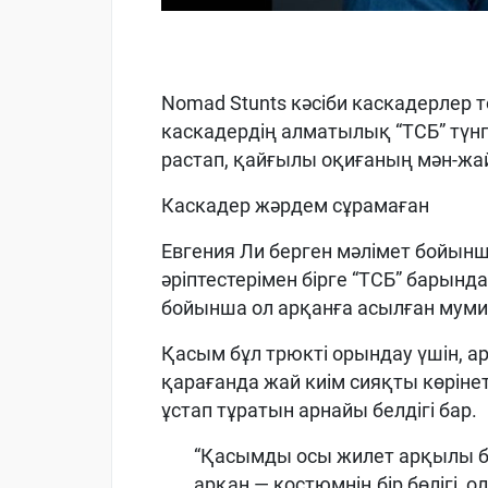
Nomad Stunts кәсіби каскадерлер 
каскадердің алматылық “ТСБ” түн
растап, қайғылы оқиғаның мән-жа
Каскадер жәрдем сұрамаған
Евгения Ли берген мәлімет бойын
әріптестерімен бірге “ТСБ” барын
бойынша ол арқанға асылған муми
Қасым бұл трюкті орындау үшін, а
қарағанда жай киім сияқты көрінеті
ұстап тұратын арнайы белдігі бар.
“Қасымды осы жилет арқылы ба
арқан — костюмнің бір бөлігі,