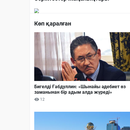
Көп қаралған
Бигелді Ғабдуллин: «Шынайы әдебиет өз
заманынан бір адым алда жүреді»
12