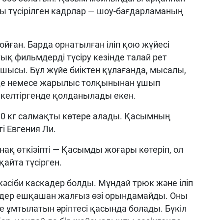
 түсірілген кадрлар — шоу-бағдарламаның
қойған. Барда орнатылған іліп қою жүйесі
ық фильмдерді түсіру кезінде талай рет
тшысы. Бұл жүйе биіктен құлағанда, мысалы,
нде немесе жарылыс толқынынан ұшып
келтіргенде қолданылады екен.
500 кг салмақты көтере алады. Қасымның
ті Евгения Ли.
ақ өткізіпті — Қасымды жоғары көтеріп, ол
қайта түсірген.
кәсіби каскадер болды. Мұндай трюк және іліп
дер ешқашан жалғыз өзі орындамайды. Оны
е ұмтылатын әріптесі қасында болады. Бүкіл