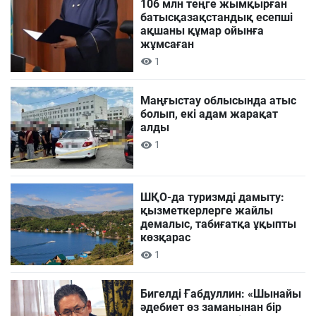
106 млн теңге жымқырған
батысқазақстандық есепші
ақшаны құмар ойынға
жұмсаған
1
Маңғыстау облысында атыс
болып, екі адам жарақат
алды
1
ШҚО-да туризмді дамыту:
қызметкерлерге жайлы
демалыс, табиғатқа ұқыпты
көзқарас
1
Бигелді Ғабдуллин: «Шынайы
әдебиет өз заманынан бір