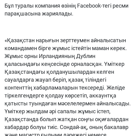
Бұл туралы компания өзінің Facebook-тегі ресми
парақшасына жариялады.
«Қазақстан нарығын зерттеумен айналысатын
командамен бірге жұмыс істейтін маман керек.
Жұмыс орны Ирландияның Дублин
қаласындағы кеңсесінде орналасқан. Үміткер
Қазақстандағы қолданушылардан келген
сауалдарға жауап беріп, қазақ тіліндегі
контенттің хабарламаларын тексереді. Желіде
тіркелгендерге қолдау көрсетіп, аккаунтқа
қатысты туындаған мәселелермен айналысады.
Үміткер жылдам әрі сапалы жұмыс істеп,
Қазақстанда болып жатқан соңғы оқиғалардан
хабардар болуы тиіс. Сондай-ақ, оның бакалавр
және магистр ғылыми дәрежесі немесе