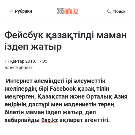
Рубрики
Поиск
Фейсбук қазақтілді маман
іздеп жатыр
11 қантар 2018, 17:05
Бәтес Ерболат
Интернет әлеміндегі ірі әлеуметтік
желілердің бірі Facebook қазақ тілін
меңгерген, Қазақстан және Орталық Азия
өңірінің дәстүрі мен мәдениетін терең
білетін маман іздеп жатыр, деп
хабарлайды
ақпарат агенттігі.
Вaq.kz