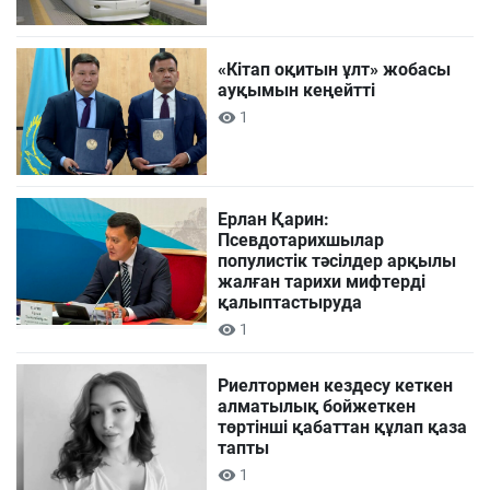
«Кітап оқитын ұлт» жобасы
ауқымын кеңейтті
1
Ерлан Қарин:
Псевдотарихшылар
популистік тәсілдер арқылы
жалған тарихи мифтерді
қалыптастыруда
1
Риелтормен кездесу кеткен
алматылық бойжеткен
төртінші қабаттан құлап қаза
тапты
1