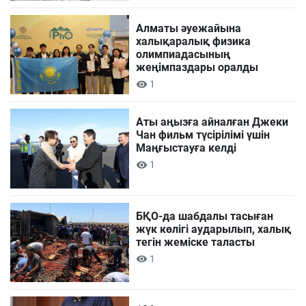
Алматы әуежайына
халықаралық физика
олимпиадасының
жеңімпаздары оралды
1
Аты аңызға айналған Джеки
Чан фильм түсірілімі үшін
Маңғыстауға келді
1
БҚО-да шабдалы тасыған
жүк көлігі аударылып, халық
тегін жеміске таласты
1