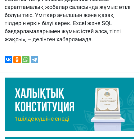
сараптамалық жобалар саласында жұмыс өтілі
болуы тиіс. Үміткер ағылшын және қазақ
тілдерін еркін білуі керек. Excel және SQL
бағдарламаларымен жұмыс істей алса, тіпті
жақсы», – делінген хабарламада.