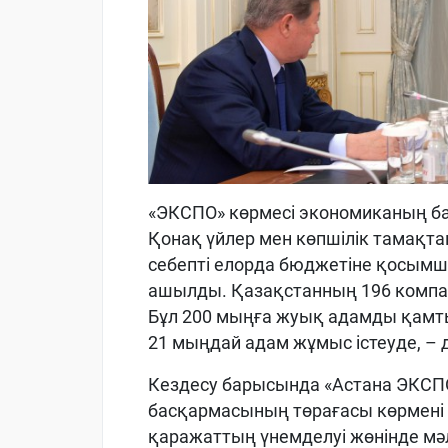
«ЭКСПО» көрмесі экономиканың ба
Қонақ үйлер мен көпшілік тамақта
себепті елорда бюджетіне қосымш
ашылды. Қазақстанның 196 компа
Бұл 200 мыңға жуық адамды қамты
21 мыңдай адам жұмыс істеуде, – д
Кездесу барысында «Астана ЭКСП
басқармасының төрағасы көрмені д
қаражаттың үнемделуі жөнінде мәл