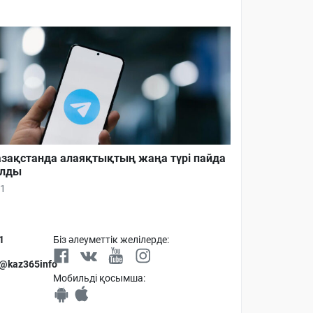
зақстанда алаяқтықтың жаңа түрі пайда
олды
1
1
Біз әлеуметтік желілерде:
 @kaz365info
Мобильді қосымша: