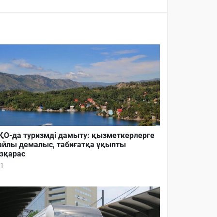
О-да туризмді дамыту: қызметкерлерге
йлы демалыс, табиғатқа ұқыпты
зқарас
1