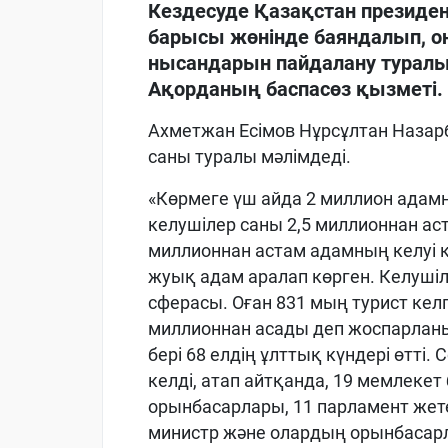
Кездесуде Қазақстан президен
барысы жөнінде баяндалып, о
нысандарын пайдалану туралы
Ақорданың баспасөз қызметі.
Ахметжан Есімов Нұрсұлтан Назар
саны туралы мәлімдеді.
«Көрмеге үш айда 2 миллион адамн
келушілер саны 2,5 миллионнан а
миллионнан астам адамның келуі к
жуық адам аралап көрген. Келушіл
сферасы. Оған 831 мың турист келг
миллионнан асады деп жоспарланы
бері 68 елдің ұлттық күндері өтті.
келді, атап айтқанда, 19 мемлеке
орынбасарлары, 11 парламент жет
министр және олардың орынбасарл