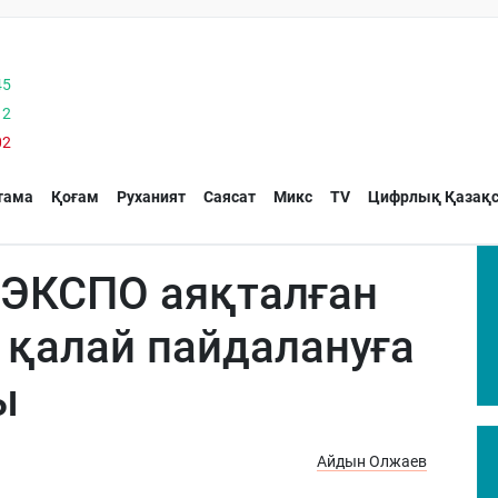
45
12
02
тама
Қоғам
Руханият
Саясат
Микс
TV
Цифрлық Қазақс
 ЭКСПО аяқталған
қалай пайдалануға
ы
Айдын Олжаев