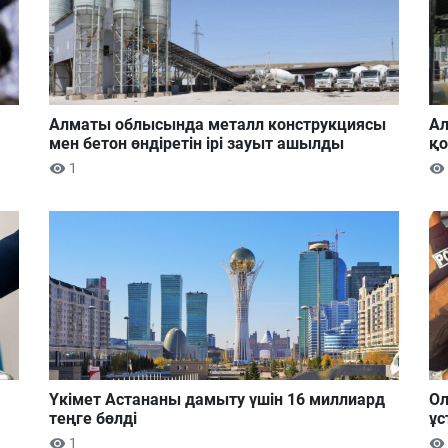
Алматы облысында металл конструкциясы
Ал
мен бетон өндіретін ірі зауыт ашылды
қ
1
Үкімет Астананы дамыту үшін 16 миллиард
Ол
теңге бөлді
ұс
1