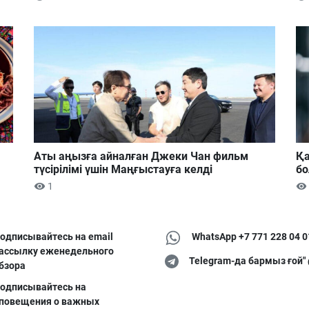
Аты аңызға айналған Джеки Чан фильм
Қа
түсірілімі үшін Маңғыстауға келді
б
1
одписывайтесь на email
WhatsApp +7 771 228 04 0
ассылку еженедельного
Telegram-да бармыз ғой"
бзора
одписывайтесь на
повещения о важных