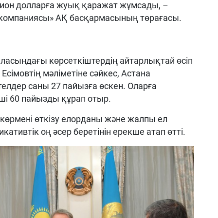
лион долларға жуық қаражат жұмсады, –
 компаниясы» АҚ басқармасының төрағасы.
аласындағы көрсеткіштердің айтарлықтай өсіп
сімовтің мәліметіне сәйкес, Астана
елдер саны 27 пайызға өскен. Оларға
ші 60 пайызды құрап отыр.
өрмені өткізу елорданы және жалпы ел
тивтік оң әсер беретінін ерекше атап өтті.