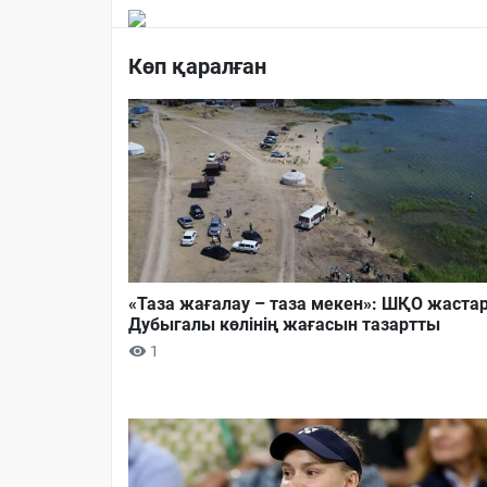
Көп қаралған
«Таза жағалау – таза мекен»: ШҚО жаста
Дубыгалы көлінің жағасын тазартты
1