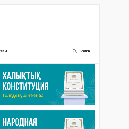
тан
Поиск