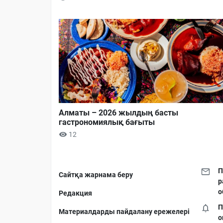
Алматы – 2026 жылдың басты
гастрономиялық бағыты
12
П
Сайтқа жарнама беру
р
о
Редакция
П
Материалдарды пайдалану ережелері
о