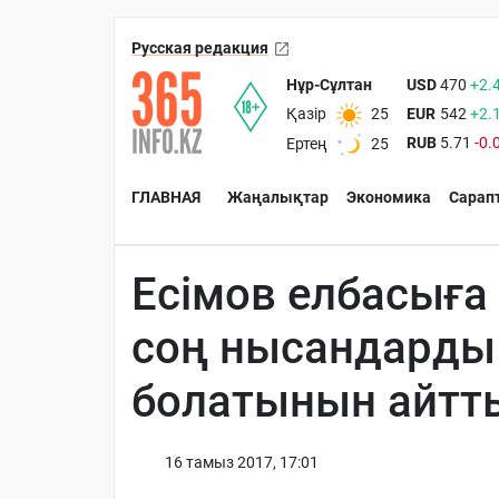
Русская редакция
Нұр-Сұлтан
USD
470
+2.
EUR
542
+2.
Қазір
25
RUB
5.71
-0.
Ертең
25
ГЛАВНАЯ
Жаңалықтар
Экономика
Сарап
Есімов елбасыға
соң нысандарды 
болатынын айтт
16 тамыз 2017, 17:01