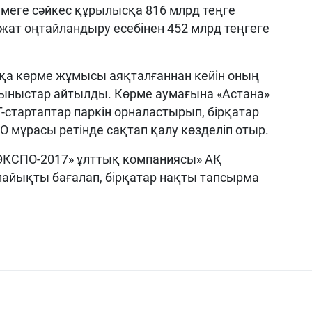
меге сәйкес құрылысқа 816 млрд теңге
жат оңтайландыру есебінен 452 млрд теңгеге
вқа көрме жұмысы аяқталғаннан кейін оның
ыныстар айтылды. Көрме аумағына «Астана»
стартаптар паркін орналастырып, бірқатар
 мұрасы ретінде сақтап қалу көзделіп отыр.
ЭКСПО-2017» ұлттық компаниясы» АҚ
айықты бағалап, бірқатар нақты тапсырма