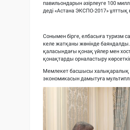
павильондарын әзірлеуге 100 мил
деді «Астана ЭКСПО-2017» ұлттық
Сонымен бірге, елбасыға туризм с
келе жатқаны жөнінде баяндалды. Е
қаласындағы қонақ үйлер мен хост
қонақтарды орналастыру көрсеткі
Мемлекет басшысы халықаралық к
экономикасын дамытуға мультиплика