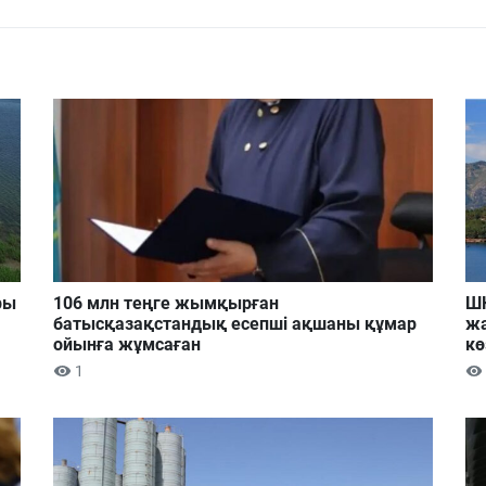
ры
106 млн теңге жымқырған
ШҚ
батысқазақстандық есепші ақшаны құмар
жа
ойынға жұмсаған
кө
1