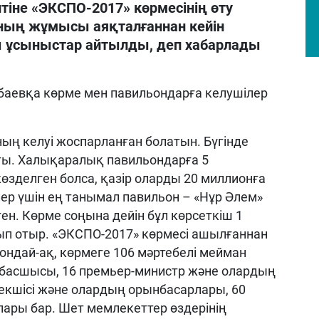
тіне «ЭКСПО-2017» көрмесінің өту
ның жұмысы аяқталғаннан кейін
 ұсыныстар айтылды, деп хабарлады
баевқа көрме мен павильондарға келушілер
ың келуі жоспарланған болатын. Бүгінде
сты. Халықаралық павильондарға 5
өзделген болса, қазір оларды 20 миллионға
ер үшін ең танымал павильон – «Нұр Әлем»
ен. Көрме соңына дейін бұл көрсеткіш 1
п отыр. «ЭКСПО-2017» көрмесі ашылғаннан
 Сондай-ақ, көрмеге 106 мәртебелі мейман
т басшысы, 16 премьер-министр және олардың
екшісі және олардың орынбасарлары, 60
ары бар. Шет мемлекеттер өздерінің