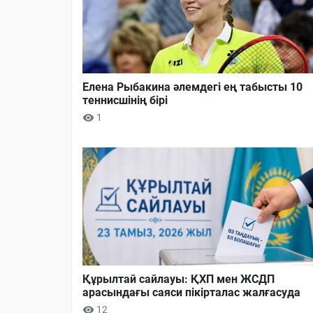
Елена Рыбакина әлемдегі ең табысты 10
теннисшінің бірі
1
Құрылтай сайлауы: ҚХП мен ЖСДП
арасындағы саяси пікірталас жалғасуда
12