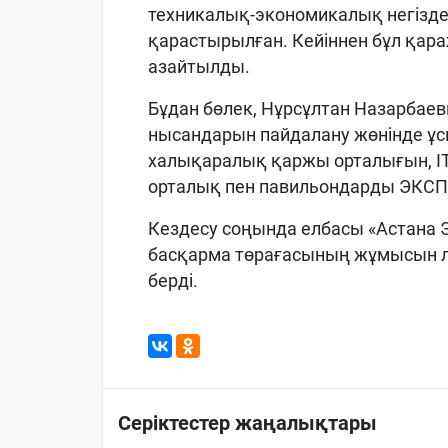
техникалық-экономикалық негізде
қарастырылған. Кейіннен бұл қара
азайтылды.
Бұдан бөлек, Нұрсұлтан Назарбае
нысандарын пайдалану жөнінде ұс
халықаралық қаржы орталығын, IT-
орталық пен павильондарды ЭКСПО
Кездесу соңында елбасы «Астана 
басқарма төрағасының жұмысын л
берді.
Серіктестер жаңалықтары