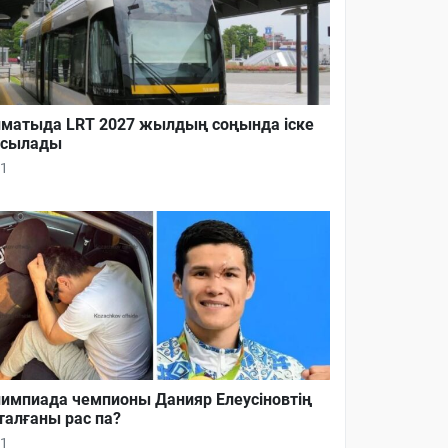
матыда LRT 2027 жылдың соңында іске
осылады
1
импиада чемпионы Данияр Елеусіновтің
талғаны рас па?
1