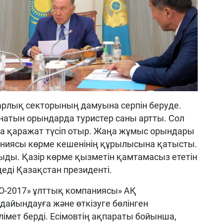
рлық секторының дамуына серпін беруде.
натын орындарда туристер саны артты. Сол
а қаражат түсіп отыр. Жаңа жұмыс орындары
ниясы көрме кешенінің құрылысына қатысты.
ды. Қазір көрме қызметін қамтамасыз ететін
еді Қазақстан президенті.
О-2017» ұлттық компаниясы» АҚ
айындауға және өткізуге бөлінген
імет берді. Есімовтің ақпараты бойынша,