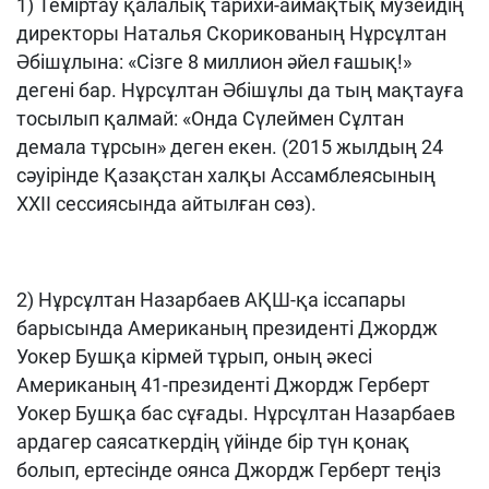
1) Теміртау қалалық тарихи-аймақтық музейдің
директоры Наталья Скорикованың Нұрсұлтан
Әбішұлына: «Сізге 8 миллион әйел ғашық!»
дегені бар. Нұрсұлтан Әбішұлы да тың мақтауға
тосылып қалмай: «Онда Сүлеймен Сұлтан
демала тұрсын» деген екен. (2015 жылдың 24
сәуірінде Қазақстан халқы Ассамблеясының
ХХІІ сессиясында айтылған сөз).
2) Нұрсұлтан Назарбаев АҚШ-қа іссапары
барысында Американың президенті Джордж
Уокер Бушқа кірмей тұрып, оның әкесі
Американың 41-президенті Джордж Герберт
Уокер Бушқа бас сұғады. Нұрсұлтан Назарбаев
ардагер саясаткердің үйінде бір түн қонақ
болып, ертесінде оянса Джордж Герберт теңіз