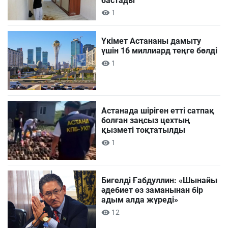
бастады
1
Үкімет Астананы дамыту
үшін 16 миллиард теңге бөлді
1
Астанада шіріген етті сатпақ
болған заңсыз цехтың
қызметі тоқтатылды
1
Бигелді Ғабдуллин: «Шынайы
әдебиет өз заманынан бір
адым алда жүреді»
12