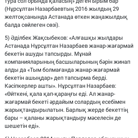
тура сол орында қаласың» деген ырым бар
(Нұрсұлтан Назарбаевтың 2016 жылдың 29
желтоқсанында Астанада өткен жаңажылдық
балда сөйлеген сөзі).
5) Әділбек Жақсыбеков: «Алғашқы жылдары
Астанада Нұрсұлтан Назарбаев жанар-жағармай
бекетін ашуды тапсырды. Мұнай
компанияларының басшыларының бәрін жинап
алды да «Тым болмағанда жанар-жағармай
бекетін ашыңдар» деп тапсырма берді.
Кәсіпкерлер ашты». Нұрсұлтан Назарбаев:
«Өйткені, қала қап-қараңғы еді. Ал жанар-
жағармай бекеті әрдайым солардың есебімен
жарықтандырылатын. Барлық жерде бекеттің
бары – қаланы жарықтандыру мәселесін де
шешетін еді».