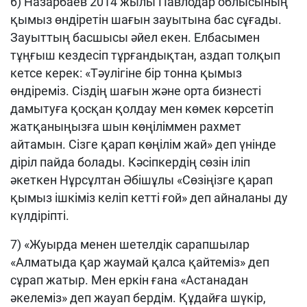
6) Назарбаев 2014 жылы Павлодар облысының
қымыз өндіретін шағын зауытына бас сұғады.
Зауыттың басшысы әйел екен. Елбасымен
тұңғыш кездесіп тұрғандықтан, аздап толқып
кетсе керек: «Тәулігіне бір тонна қымыз
өндіреміз. Сіздің шағын және орта бизнесті
дамытуға қосқан қолдау мен көмек көрсетіп
жатқаныңызға шын көңіліммен рахмет
айтамын. Сізге қарап көңілім жай» деп үнінде
діріл пайда болады. Кәсіпкердің сөзін іліп
әкеткен Нұрсұлтан Әбішұлы «Сөзіңізге қарап
қымыз ішкіміз келіп кетті ғой» деп айналаны ду
күлдіріпті.
7) «Жуырда менен шетелдік сарапшылар
«Алматыда қар жаумай қалса қайтеміз» деп
сұрап жатыр. Мен еркін ғана «Астанадан
әкелеміз» деп жауап бердім. Құдайға шүкір,