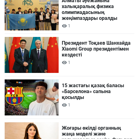
Алматы әуежайына
халықаралық физика
олимпиадасының
жеңімпаздары оралды
1
Президент Тоқаев Шанхайда
Xiaomi Group президентімен
кездесті
1
15 жастағы қазақ баласы
«Барселона» сапына
қосылды
1
Жоғары өкілді органның
жаңа моделі және