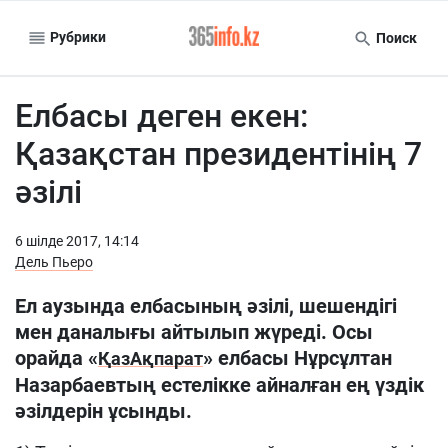
Рубрики
Поиск
Елбасы деген екен:
Қазақстан президентінің 7
әзілі
6 шiлде 2017, 14:14
Дель Пьеро
Ел аузында елбасының әзілі, шешендігі
мен даналығы айтылып жүреді. Осы
орайда «
» елбасы Нұрсұлтан
ҚазАқпарат
Назарбаевтың естелікке айналған ең үздік
әзілдерін ұсынды.