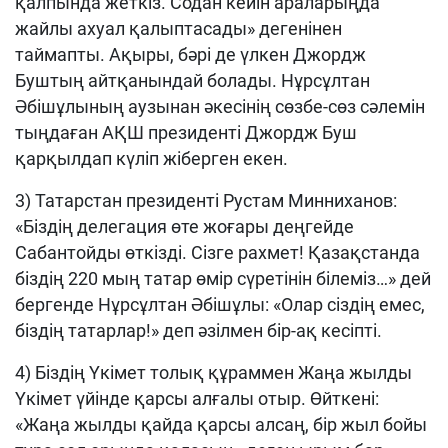
қалпында жеткіз. Содан кейін араларыңда
жайлы ахуал қалыптасады» дегенінен
таймапты. Ақыры, бәрі де үлкен Джордж
Буштың айтқанындай болады. Нұрсұлтан
Әбішұлының аузынан әкесінің сөзбе-сөз сәлемін
тыңдаған АҚШ президенті Джордж Буш
қарқылдап күліп жіберген екен.
3) Татарстан президенті Рустам Минниханов:
«Біздің делегация өте жоғары деңгейде
Сабантойды өткізді. Сізге рахмет! Қазақстанда
біздің 220 мың татар өмір сүретінін білеміз…» дей
бергенде Нұрсұлтан Әбішұлы: «Олар сіздің емес,
біздің татарлар!» деп әзілмен бір-ақ кесіпті.
4) Біздің Үкімет толық құраммен Жаңа жылды
Үкімет үйінде қарсы алғалы отыр. Өйткені:
«Жаңа жылды қайда қарсы алсаң, бір жыл бойы