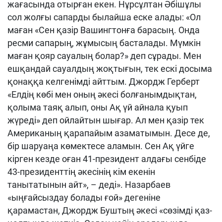
жағасында отырған екен. Нұрсұлтан Әбішұлы
сол жолғы сапарды былайша еске алады: «Ол
маған «Сен қазір Вашингтонға барасың. Онда
ресми сапарың, жұмысың басталады. Мүмкін
маған қояр сауалың болар?» деп сұрады. Мен
ешқандай сауалдың жоқтығын, тек ескі досыма
қонаққа келгенімді айттым. Джордж Герберт
«Елдің көбі мен оның әкесі болғанымдықтан,
қолыма таяқ алып, оны Ақ үй айнала қуып
жүреді» деп ойлайтын шығар. Ал мен қазір тек
Американың қарапайым азаматымын. Десе де,
бір шаруаңа көмектесе аламын. Сен Ақ үйге
кірген кезде оған 41-президент алдағы сенбіде
43-президенттің әкесінің кім екенін
танытатынын айт», – деді». Назарбаев
«ыңғайсыздау болады ғой» дегеніне
қарамастан, Джордж Буштың әкесі «сөзімді қаз-