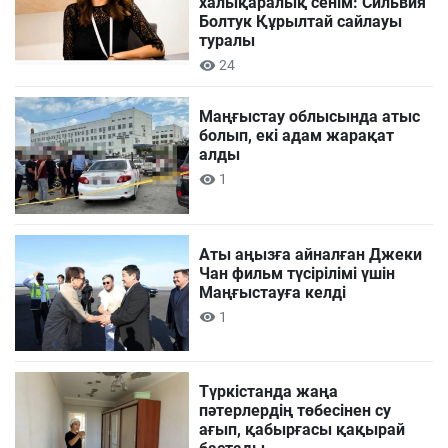
халықаралық сенім: Сильвия
Болтук Құрылтай сайлауы
туралы
24
Маңғыстау облысында атыс
болып, екі адам жарақат
алды
1
Аты аңызға айналған Джеки
Чан фильм түсірілімі үшін
Маңғыстауға келді
1
Түркістанда жаңа
пәтерлердің төбесінен су
ағып, қабырғасы қақырай