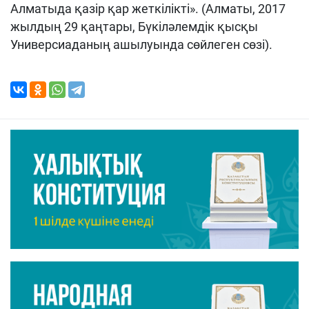
Алматыда қазір қар жеткілікті». (Алматы, 2017
жылдың 29 қаңтары, Бүкіләлемдік қысқы
Универсиаданың ашылуында сөйлеген сөзі).