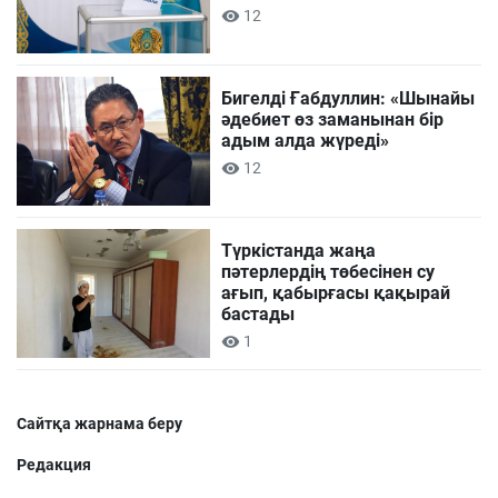
12
Бигелді Ғабдуллин: «Шынайы
әдебиет өз заманынан бір
адым алда жүреді»
12
Түркістанда жаңа
пәтерлердің төбесінен су
ағып, қабырғасы қақырай
бастады
1
Сайтқа жарнама беру
Редакция