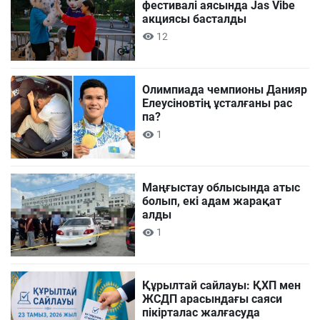
фестивалі аясында Jas Vibe
акциясы басталды
12
Олимпиада чемпионы Данияр
Елеусіновтің ұсталғаны рас
па?
1
Маңғыстау облысында атыс
болып, екі адам жарақат
алды
1
Құрылтай сайлауы: ҚХП мен
ЖСДП арасындағы саяси
пікірталас жалғасуда