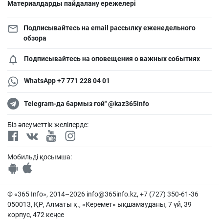
Материалдарды пайдалану ережелері
Подписывайтесь на email рассылку еженедельного
обзора
Подписывайтесь на оповещения о важных событиях
WhatsApp +7 771 228 04 01
Telegram-да бармыз ғой" @kaz365info
Біз әлеуметтік желілерде:
Мобильді қосымша:
© «365 Info», 2014–2026
info@365info.kz
, +7 (727) 350-61-36
050013, ҚР, Алматы қ., «Керемет» ықшамауданы, 7 үй, 39
корпус, 472 кеңсе