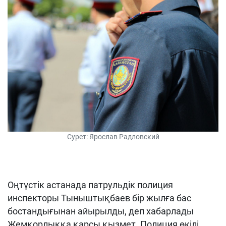
Сурет: Ярослав Радловский
Оңтүстік астанада патрульдік полиция
инспекторы Тыныштықбаев бір жылға бас
бостандығынан айырылды, деп хабарлады
Жемқорлыққа қарсы қызмет. Полиция өкілі