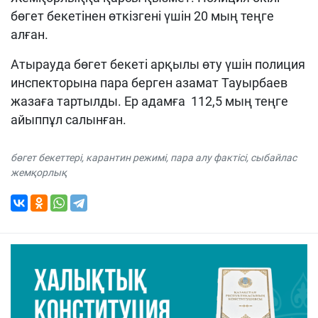
бөгет бекетінен өткізгені үшін 20 мың теңге
алған.
Атырауда бөгет бекеті арқылы өту үшін полиция
инспекторына пара берген азамат Тауырбаев
жазаға тартылды. Ер адамға 112,5 мың теңге
айыппұл салынған.
бөгет бекеттері
,
карантин режимі
,
пара алу фактісі
,
сыбайлас
жемқорлық