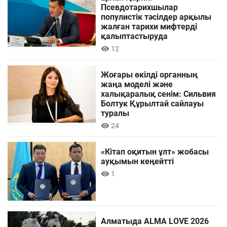
Псевдотарихшылар
популистік тәсілдер арқылы
жалған тарихи мифтерді
қалыптастыруда
12
Жоғары өкілді органның
жаңа моделі және
халықаралық сенім: Сильвия
Болтук Құрылтай сайлауы
туралы
24
«Кітап оқитын ұлт» жобасы
ауқымын кеңейтті
1
Алматыда ALMA LOVE 2026