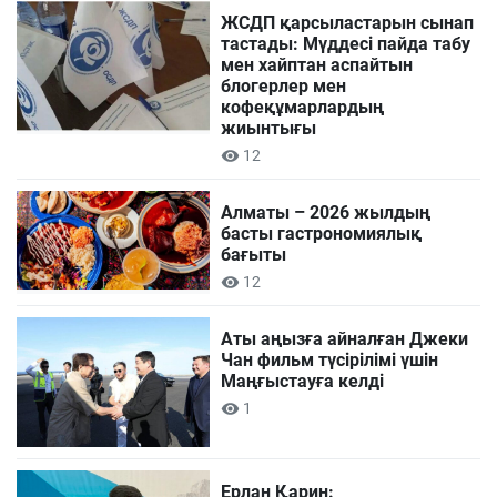
ЖСДП қарсыластарын сынап
тастады: Мүддесі пайда табу
мен хайптан аспайтын
блогерлер мен
кофеқұмарлардың
жиынтығы
12
Алматы – 2026 жылдың
басты гастрономиялық
бағыты
12
Аты аңызға айналған Джеки
Чан фильм түсірілімі үшін
Маңғыстауға келді
1
Ерлан Қарин: