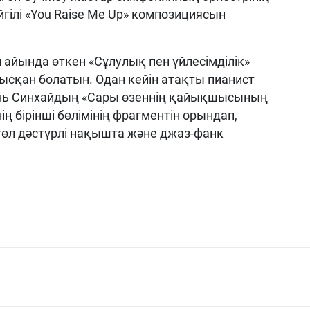
гілі «You Raise Me Up» композициясын
 айында өткен «Сұлулық пен үйлесімділік»
ысқан болатын. Одан кейін атақты пианист
инь Синхайдың «Сары өзеннің қайықшысының
ң бірінші бөлімінің фрагментін орындап,
төл дәстүрлі нақышта және джаз-фанк