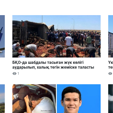
БҚО-да шабдалы тасыған жүк көлігі
Үк
аударылып, халық тегін жеміске таласты
те
1