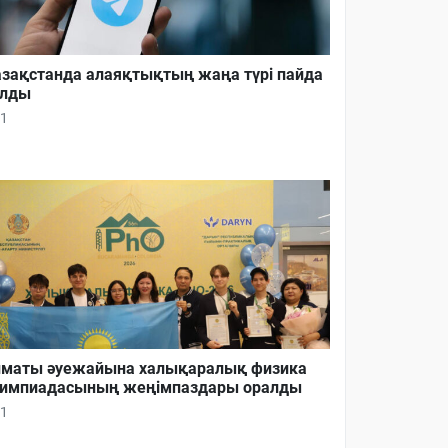
зақстанда алаяқтықтың жаңа түрі пайда
олды
1
маты әуежайына халықаралық физика
импиадасының жеңімпаздары оралды
1