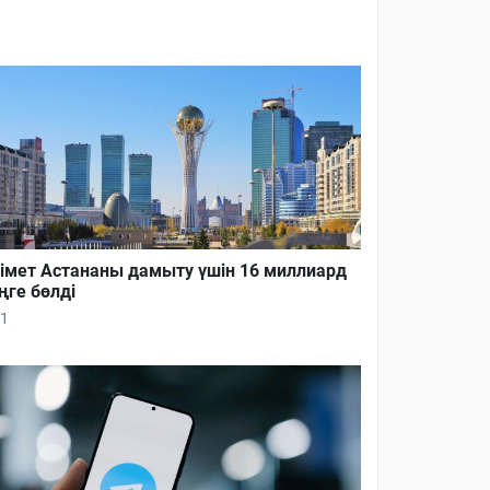
імет Астананы дамыту үшін 16 миллиард
ңге бөлді
1