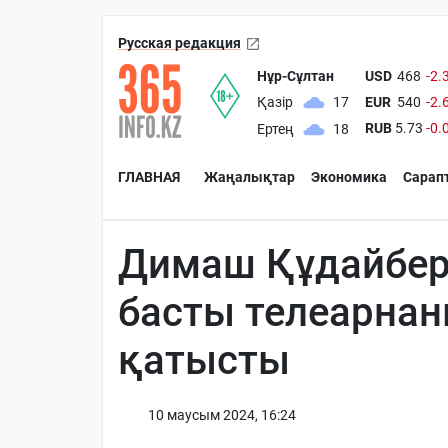
Русская редакция
Нұр-Сұлтан
USD
468
-2.
EUR
540
-2.
Қазір
17
RUB
5.73
-0.
Ертең
18
ГЛАВНАЯ
Жаңалықтар
Экономика
Сарап
Димаш Құдайбер
басты телеарна
қатысты
10 маусым 2024, 16:24