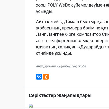
хоры POLY WeDo сүйемелдеуімен әй
ұсынды.
Айта кетейік, Димаш былтыр қазан
жобасының премьера бөліміне қат
Ланг Лангпен бірге композитор С
әні» атты фортепианолық концертіні
қазақтың халық әні «Дударайды» 
стилінде ұсынды.
әнші
,
димаш құдайберген
,
жоба
Серіктестер жаңалықтары