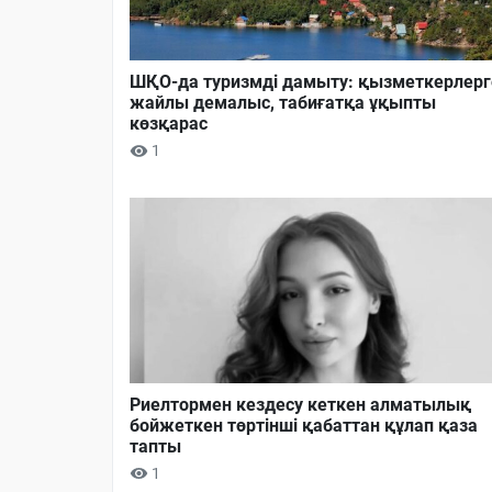
ШҚО-да туризмді дамыту: қызметкерлерг
жайлы демалыс, табиғатқа ұқыпты
көзқарас
1
Риелтормен кездесу кеткен алматылық
бойжеткен төртінші қабаттан құлап қаза
тапты
1