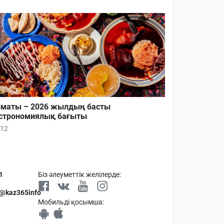
маты – 2026 жылдың басты
строномиялық бағыты
12
1
Біз әлеуметтік желілерде:
 @kaz365info
Мобильді қосымша: