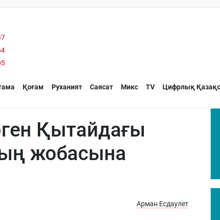
37
64
05
тама
Қоғам
Руханият
Саясат
Микс
TV
Цифрлық Қазақс
ген Қытайдағы
ның жобасына
Арман Есдаулет