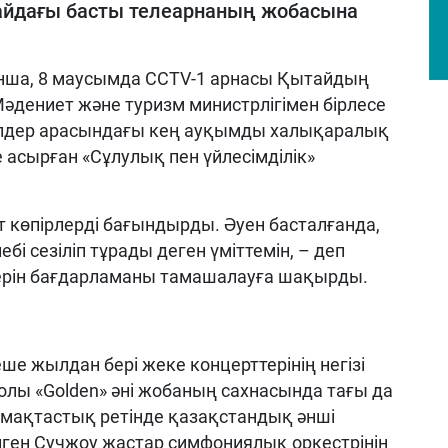
айдағы басты телеарнаның жобасына
ша, 8 маусымда CCTV-1 арнасы Қытайдың
әдениет және туризм министрлігімен бірлесе
елдер арасындағы кең ауқымды халықаралық
асырған «Сұлулық пен үйлесімділік»
 көпірлерді бағындырды. Әуен басталғанда,
бі сезіліп тұрады деген үміттемін, – деп
рін бағдарламаны тамашалауға шақырды.
е жылдан бері жеке концерттерінің негізі
олы «Golden» әні жобаның сахнасында тағы да
ақтастық ретінде қазақстандық әнші
ген Сучжоу жастар симфониялық оркестрінің