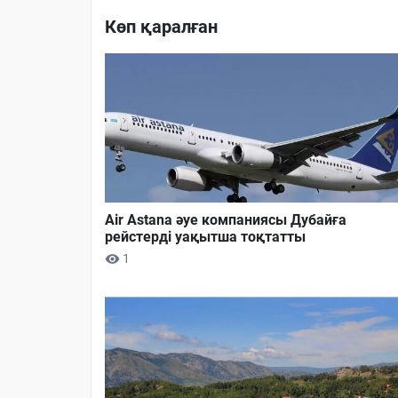
Көп қаралған
Air Astana әуе компаниясы Дубайға
рейстерді уақытша тоқтатты
1