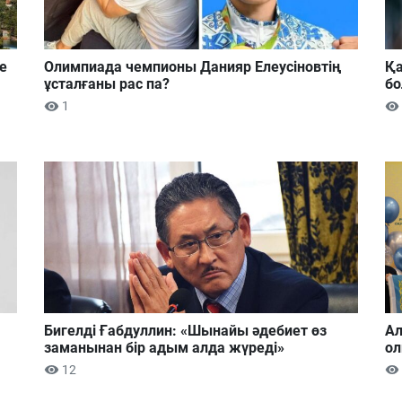
е
Олимпиада чемпионы Данияр Елеусіновтің
Қа
ұсталғаны рас па?
б
1
Бигелді Ғабдуллин: «Шынайы әдебиет өз
Ал
заманынан бір адым алда жүреді»
ол
12