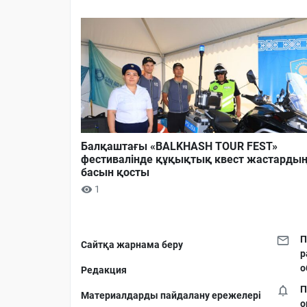
Балқаштағы «BALKHASH TOUR FEST»
фестивалінде құқықтық квест жастарды
басын қосты
1
П
Сайтқа жарнама беру
р
о
Редакция
П
Материалдарды пайдалану ережелері
о