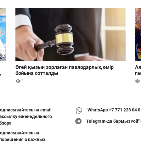
Өгей қызын зорлаған павлодарлық өмір
Ал
ң
бойына сотталды
га
1
одписывайтесь на email
WhatsApp +7 771 228 04 0
ассылку еженедельного
Telegram-да бармыз ғой"
бзора
одписывайтесь на
повещения о важных