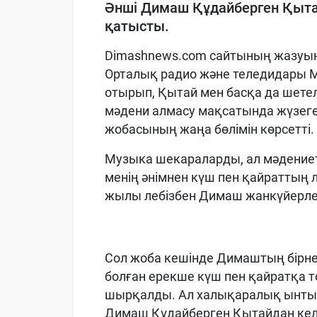
Әнші Димаш Құдайберген Қыт
қатысты.
Dimashnews.com сайтының жазуын
Орталық радио және теледидары М
отырып, Қытай мен басқа да шет
мәдени алмасу мақсатында жүзеге 
жобасының жаңа бөлімін көрсетті.
Музыка шекараларды, ал мәдениет
менің әнімнен күш пен қайраттың ле
жылы лебізбен Димаш жанкүйерле
Сол жоба кешінде Димаштың бірнеш
болған ерекше күш пен қайратқа т
шырқалды. Ал халықаралық ынтым
Димаш Құдайберген Қытайдан кел