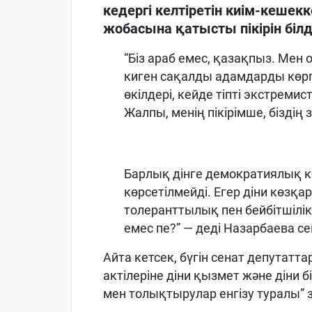
кедергі келтіретін киім-кешек
жобасына қатысты пікірін біл
“Біз араб емес, қазақпыз. Мен
киген сақалды адамдарды көрг
өкілдері, кейде тіпті экстрем
Жалпы, менің пікірімше, бізді
Барлық дінге демократиялық 
көрсетілмейді. Егер діни көзқ
толеранттылық пен бейбітшілі
емес пе?” — деді Назарбаева с
Айта кетсек, бүгін сенат депутат
актілеріне діни қызмет және діни 
мен толықтырулар енгізу туралы” 