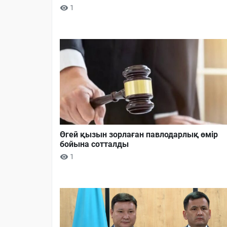
1
Өгей қызын зорлаған павлодарлық өмір
бойына сотталды
1