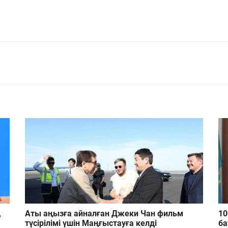
ң
Аты аңызға айналған Джеки Чан фильм
10
түсірілімі үшін Маңғыстауға келді
ба