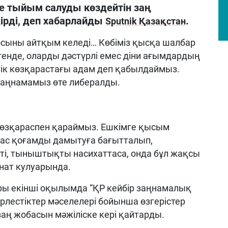
ке тыйым салуды көздейтін заң
дірді, деп хабарлайды
.
Sputnik Қазақстан
 осыны айтқым келеді… Көбіміз қысқа шалбар
енде, оларды дәстүрлі емес діни ағымдардың
истік көзқарастағы адам деп қабылдаймыз.
ң заңнамамыз өте либералды.
көзқараспен қараймыз. Ешкімге қысым
арас қоғамды дамытуға бағытталып,
кті, тыныштықты насихаттаса, онда бұл жақсы
енат кулуарында.
тары екінші оқылымда “ҚР кейбір заңнамалық
бірлестіктер мәселелері бойынша өзгерістер
заң жобасын мәжіліске кері қайтарды.