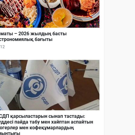
маты – 2026 жылдың басты
строномиялық бағыты
12
ДП қарсыластарын сынап тастады:
ддесі пайда табу мен хайптан аспайтын
огерлер мен кофеқұмарлардың
иынтығы