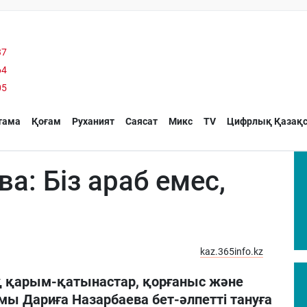
37
64
05
тама
Қоғам
Руханият
Саясат
Микс
TV
Цифрлық Қазақс
а: Біз араб емес,
kaz.365info.kz
 қарым-қатынастар, қорғаныс және
ымы Дариға Назарбаева бет-әлпетті тануға