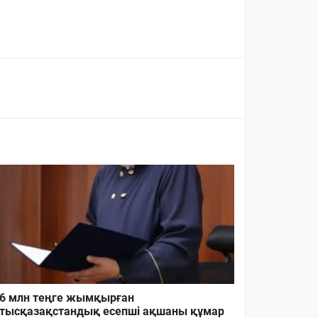
6 млн теңге жымқырған
тысқазақстандық есепші ақшаны құмар