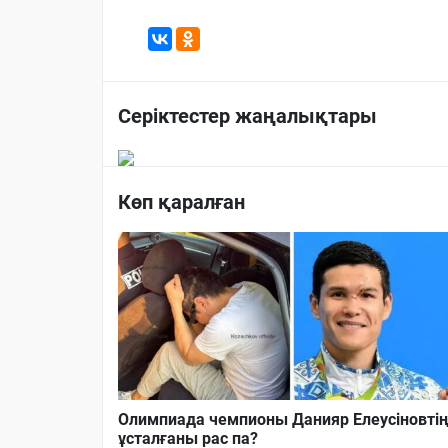
Серіктестер жаңалықтары
Көп қаралған
Олимпиада чемпионы Данияр Елеусіновті
ұсталғаны рас па?