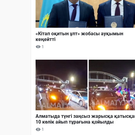
«Кітап оқитын ұлт» жобасы ауқымын
кеңейтті
1
Алматыда түнгі заңсыз жарысқа қатысқа
10 көлік айып тұрағына қойылды
1