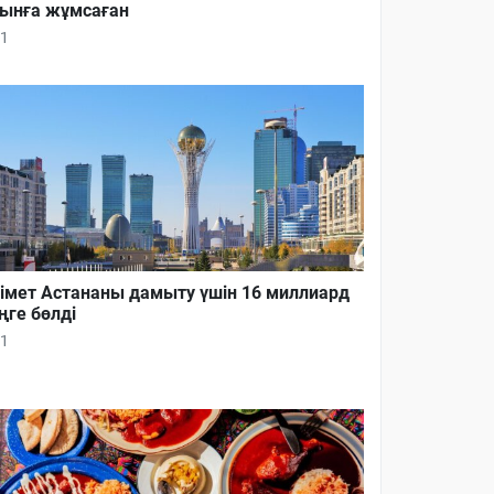
ынға жұмсаған
1
імет Астананы дамыту үшін 16 миллиард
ңге бөлді
1