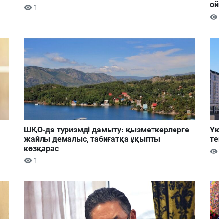
ой
1
ШҚО-да туризмді дамыту: қызметкерлерге
Үк
жайлы демалыс, табиғатқа ұқыпты
те
көзқарас
1