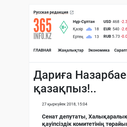
Русская редакция
Нұр-Сұлтан
USD
468
-2.
EUR
540
-2.
Қазір
18
RUB
5.73
-0.
Ертең
13
ГЛАВНАЯ
Жаңалықтар
Экономика
Сарап
Дариға Назарбаев
қазақпыз!..
27 қыркүйек 2018, 15:04
Сенат депутаты, Халықаралық
қауіпсіздік комитетінің төрай