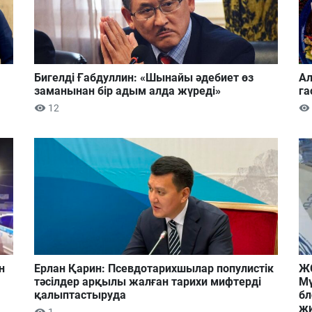
Бигелді Ғабдуллин: «Шынайы әдебиет өз
Ал
заманынан бір адым алда жүреді»
га
12
н
Ерлан Қарин: Псевдотарихшылар популистік
ЖС
тәсілдер арқылы жалған тарихи мифтерді
Мү
қалыптастыруда
бл
ж