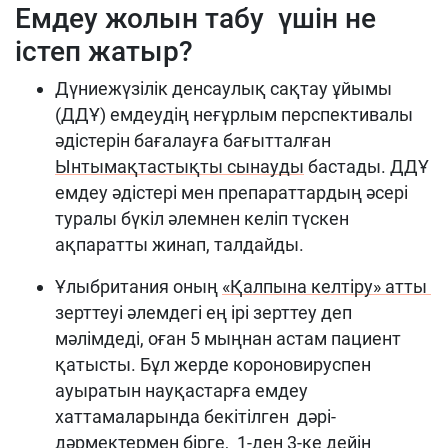
Емдеу жолын табу үшін не
істеп жатыр?
Дүниежүзілік денсаулық сақтау ұйымы
(ДДҰ) емдеудің неғұрлым перспективалы
әдістерін бағалауға бағытталған
Ынтымақтастықты сынауды
бастады. ДДҰ
емдеу әдістері мен препараттардың әсері
туралы бүкіл әлемнен келіп түскен
ақпаратты жинап, талдайды.
Ұлыбритания оның
«
Қалпына келтіру
»
атты
зерттеуі әлемдегі ең ірі зерттеу деп
мәлімдеді, оған 5 мыңнан астам пациент
қатысты. Бұл жерде короновируспен
ауыратын науқастарға емдеу
хаттамаларында бекітілген дәрі-
дәрмектермен бірге, 1-ден 3-ке дейін