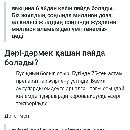
вакцина 6 айдан кейін пайда болады.
Біз жылдың соңында миллион доза,
ал келесі жылдың соңында жүздеген
миллион аламыз деп үміттенеміз»
деді.
Дәрі-дәрмек қашан пайда
болады?
Бұл қиын болып отыр. Бүгінде 75-тен астам
препараттар әзірлену үстінде. Басқа
ауруларды емдеуге арналған тағы осындай
көлемдегі дәрілердің коронавирусқа әсері
тектсерілуде.
Дегенмен