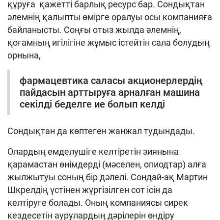
құруға қажетті барлық ресурс бар. Сондықтан
әлемнің қалыпты өмірге оралуы осы компанияға
байланысты. Соңғы отыз жылда әлемнің,
қоғамның игілігіне жұмыс істейтін сала болудың
орнына,
фармацевтика саласы акционерлердің
пайдасын арттыруға арналған машина
секілді беделге ие болып келді
Сондықтан да көптеген жанжал тудындады.
Олардың емделушіге келтіретін зиянына
қарамастан өнімдерді (мәселен, опиодтар) алға
жылжытуы соның бір дәлелі. Сондай-ақ Мартин
Шкрелдің үстінен жүргізілген сот ісін да
келтіруге болады. Оның компаниясы сирек
кездесетін аурулардың дәрілерін өндіру