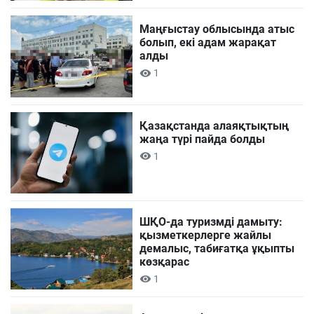
Маңғыстау облысында атыс
болып, екі адам жарақат
алды
1
Қазақстанда алаяқтықтың
жаңа түрі пайда болды
1
ШҚО-да туризмді дамыту:
қызметкерлерге жайлы
демалыс, табиғатқа ұқыпты
көзқарас
1