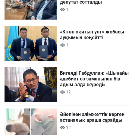
депутат сотталды
1
«Кітап оқитын ұлт» жобасы
ауқымын кеңейтті
1
Бигелді Ғабдуллин: «Шынайы
әдебиет өз заманынан бір
адым алда жүреді»
12
Әйелінен әлімжеттік көрген
астаналық араша сұрайды
12