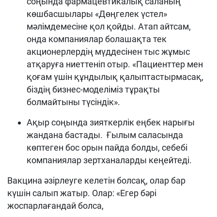
соңында фармацевтикалық саланың
көшбасшылары «Дөңгелек үстел»
мәлімдемесіне қол қойды. Атап айтсам,
онда компаниялар болашақта тек
акционерлердің мүддесінен тыс жұмыс
атқаруға ниеттеніп отыр. «Пациенттер мен
қоғам үшін құндылық қалыптастырмасақ,
біздің бизнес-моделіміз тұрақты
болмайтыны түсіндік».
Ақыр соңында зияткерлік еңбек нарығы
жандана бастады. Ғылым саласында
көптеген бос орын пайда болды, себебі
компаниялар зертханаларды кеңейтеді.
Вакцина әзірлеуге келетін болсақ, олар бар
күшін салып жатыр. Олар: «Егер бәрі
жоспарлағандай болса,