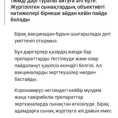
тиімді дәрі туралы айтуға әлі ерте.
Жүргізілген сынақтардың объективті
нәтижелері бірнеше айдан кейін пайда
болады
Бірақ вакцинадан бұрын шығарылады деп
үміттеніп отырмыз.
Бұл дәрігерлер қазірдің өзінде бар
препараттарды тестілеуде және олар
пайдаланут қауіпсіз екендігі белгілі. Ал
вакциналарды зерттеушілер нөлден
бастайды.
Коронавирус негізіндегі кейбір мүлдем
жаңа тәжірибелік препараттар
зертханаларда сынақтан өткізілуде. Бірақ
адамдарға сынақ жүргізуге әлі дайын емес.