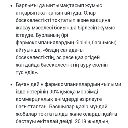
Барлығы да ынтымақтасып жұмыс
атқарып жатқанын айтуда. Олар
бәсекелестікті тоқтатып және вакцина
жасау мәселесі бойынша бірлесіп жұмыс
істеуде. Бурланың (ірі
фармокомпаниялардың бірінің басшысы)
айтуынша, «біздің саладағы
бәсекелестіктің, әсіресе қазіргідей
жағдайда бәсекелестіктің ауру екенін
түсіндік».
Бұған дейін фармкомпаниялардың ғылыми
ізденістерінің 90% қысқа мерзімді
коммерциялық өнімдерді әзірлеуге
бағытталған. Басшылар қазір мұндай
жобалар тоқтатылды және оларды қайта
бастауы екіталай дейді. 2019 жылдың