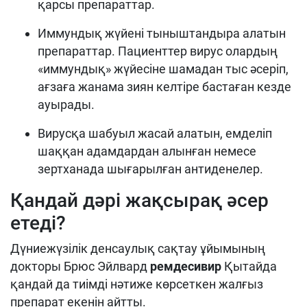
қарсы препараттар.
Иммундық жүйені тыныштандыра алатын
препараттар. Пациенттер вирус олардың
«иммундық» жүйесіне шамадан тыс әсеріп,
ағзаға жанама зиян келтіре бастаған кезде
ауырады.
Вирусқа шабуыл жасай алатын, емделіп
шаққан адамдардан алынған немесе
зертханада шығарылған антиденелер.
Қандай дәрі жақсырақ әсер
етеді?
Дүниежүзілік денсаулық сақтау ұйымының
докторы Брюс Эйлвард
ремдесивир
Қытайда
қандай да тиімді нәтиже көрсеткен жалғыз
препарат екенін айтты.