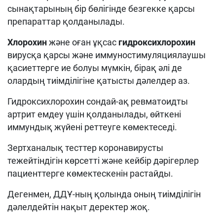
сынақтарының бір бөлігінде безгекке қарсы
препараттар қолданылады.
Хлорохин
және оған ұқсас
гидроксихлорохин
вирусқа қарсы және иммуностимуляциялаушы
қасиеттерге ие болуы мүмкін, бірақ әлі де
олардың тиімділігіне қатысты дәлелдер аз.
Гидроксихлорохин сондай-ақ ревматоидты
артрит емдеу үшін қолданылады, өйткені
иммундық жүйені реттеуге көмектеседі.
Зертханалық тесттер коронавирусты
тежейтіндігін көрсетті және кейбір дәрігерлер
пациенттерге көмектескенін растайды.
Дегенмен, ДДҰ-ның қолында оның тиімділігін
дәлелдейтін нақыт деректер жоқ.