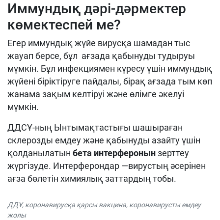
Иммундық дәрі-дәрмектер
көмектеспей ме?
Егер иммундық жүйе вирусқа шамадан тыс
жауап берсе, бұл ағзада қабынуды тудыруы
мүмкін. Бұл инфекциямен күресу үшін иммундық
жүйені біріктіруге пайдалы, бірақ ағзада тым көп
жанама зақым келтіруі және өлімге әкелуі
мүмкін.
ДДСҰ-ның Ынтымақтастығы шашыраған
склерозды емдеу және қабынуды азайту үшін
қолданылатын
бета интерферонын
зерттеу
жүргізуде. Интерферондар —вирустың әсерінен
ағза бөлетін химиялық заттардың тобы.
ДДҰ
,
коронавирусқа қарсы вакцина
,
коронавирусты емдеу
жолы