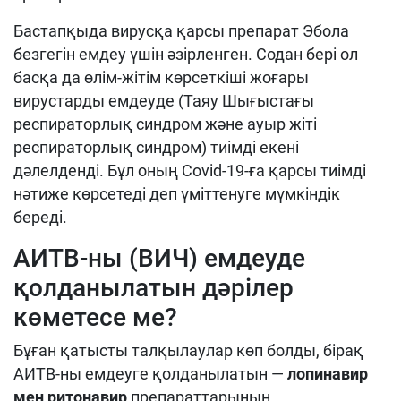
Бастапқыда вирусқа қарсы препарат Эбола
безгегін емдеу үшін әзірленген. Содан бері ол
басқа да өлім-жітім көрсеткіші жоғары
вирустарды емдеуде (Таяу Шығыстағы
респираторлық синдром және ауыр жіті
респираторлық синдром) тиімді екені
дәлелденді. Бұл оның Covid-19-ға қарсы тиімді
нәтиже көрсетеді деп үміттенуге мүмкіндік
береді.
АИТВ-ны (ВИЧ) емдеуде
қолданылатын дәрілер
көметесе ме?
Бұған қатысты талқылаулар көп болды, бірақ
АИТВ-ны емдеуге қолданылатын —
лопинавир
мен ритонавир
препараттарының