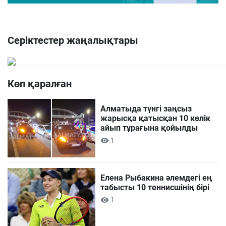
Серіктестер жаңалықтары
Көп қаралған
Алматыда түнгі заңсыз
жарысқа қатысқан 10 көлік
айып тұрағына қойылды
1
Елена Рыбакина әлемдегі ең
табысты 10 теннисшінің бірі
1