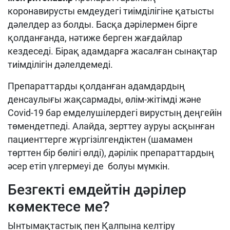
коронавирусты емдеудегі тиімділігіне қатысты
дәлелдер аз болды. Басқа дәрілермен бірге
қолданғанда, нәтиже берген жағдайлар
кездеседі. Бірақ адамдарға жасалған сынақтар
тиімділігін дәлелдемеді.
Препараттарды қолданған адамдардың
денсаулығы жақсармады, өлім-жітімді және
Covid-19 бар емделушілердегі вирустың деңгейін
төмендетпеді. Алайда, зерттеу ауруы асқынған
пациенттерге жүргізілгендіктен (шамамен
төрттен бір бөлігі өлді), дәрілік препараттардың
әсер етіп үлгермеуі де болуы мүмкін.
Безгекті емдейтін дәрілер
көмектесе ме?
Ынтымақтастық пен Қалпына келтіру