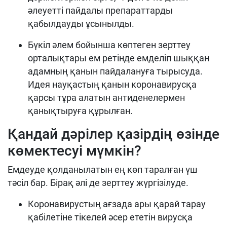
әлеуетті пайдалы препараттарды
қабылдауды ұсынылды.
Бүкіл әлем бойынша көптеген зерттеу
орталықтары ем ретінде емделіп шыққан
адамның қанын пайдалануға тырысуда.
Идея науқастың қанын коронавирусқа
қарсы тұра алатын антиденелермен
қанықтыруға құрылған.
Қандай дәрілер қазірдің өзінде
көмектесуі мүмкін?
Емдеуде қолданылатын ең көп таралған үш
тәсіл бар. Бірақ әлі де зерттеу жүргізілуде.
Коронавирустың ағзада ары қарай тарау
қабілетіне тікелей әсер ететін вирусқа