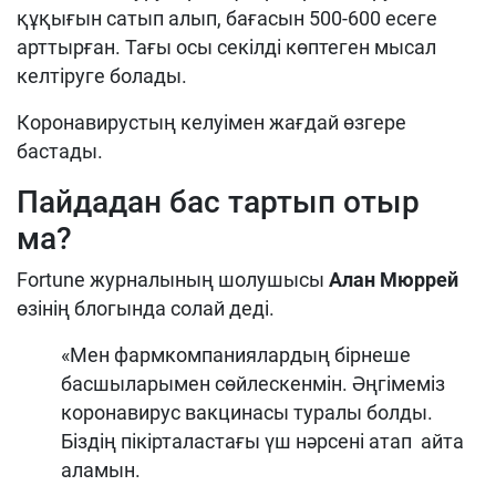
құқығын сатып алып, бағасын 500-600 есеге
арттырған. Тағы осы секілді көптеген мысал
келтіруге болады.
Коронавирустың келуімен жағдай өзгере
бастады.
Пайдадан бас тартып отыр
ма?
Fortune журналының шолушысы
Алан Мюррей
өзінің блогында солай деді.
«Мен фармкомпаниялардың бірнеше
басшыларымен сөйлескенмін. Әңгімеміз
коронавирус вакцинасы туралы болды.
Біздің пікірталастағы үш нәрсені атап айта
аламын.