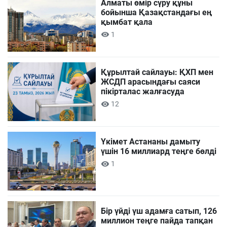
Алматы өмір сүру құны
бойынша Қазақстандағы ең
қымбат қала
1
Құрылтай сайлауы: ҚХП мен
ЖСДП арасындағы саяси
пікірталас жалғасуда
12
Үкімет Астананы дамыту
үшін 16 миллиард теңге бөлді
1
Бір үйді үш адамға сатып, 126
миллион теңге пайда тапқан