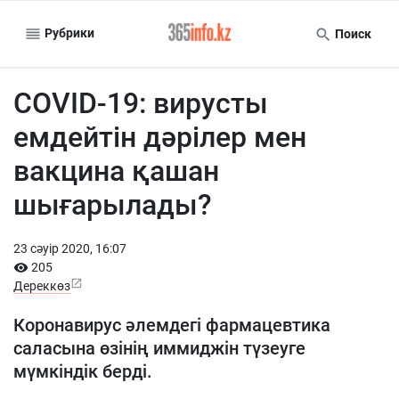
Рубрики
Поиск
COVID-19: вирусты
емдейтін дәрілер мен
вакцина қашан
шығарылады?
23 сәуiр 2020, 16:07
205
Дереккөз
Коронавирус әлемдегі фармацевтика
саласына өзінің иммиджін түзеуге
мүмкіндік берді.