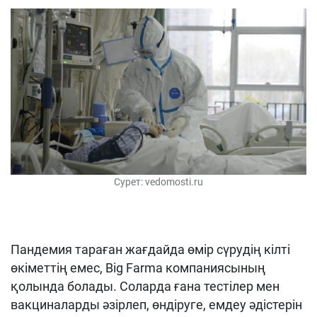
Сурет: vedomosti.ru
Пандемия тараған жағдайда өмір сүрудің кілті
өкіметтің емес, Big Farma компаниясының
қолында болады. Соларда ғана тестілер мен
вакциналарды әзірлеп, өндіруге, емдеу әдістерін