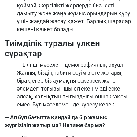
қоймай, жергілікті жерлерде бизнесті
дамыту және жаңа жұмыс орындарын құру
үшін жағдай жасау қажет. Барлық шаралар
кешені қажет болады.
Тиімділік туралы үлкен
сұрақтар
— Екінші мәселе – демографиялық ахуал.
Жалпы, біздің табиғи өсуіміз өте жоғары,
бірақ егер біз аумақты ескерсек және
әлемдегі тоғызыншы ел екенімізді еске
алсақ, халықтың тығыздығы онша жақсы
емес. Бұл мәселемен де күресу керек.
— Ал бұл бағытта қандай да бір жұмыс
жүргізіліп жатыр ма? Нәтиже бар ма?