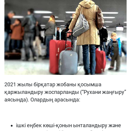
2021 жылы бірқатар жобаны қосымша
қаржыландыру жоспарланды (“Рухани жаңғыру”
аясында). Олардың арасында:
ішкі еңбек көші-қонын ынталандыру және