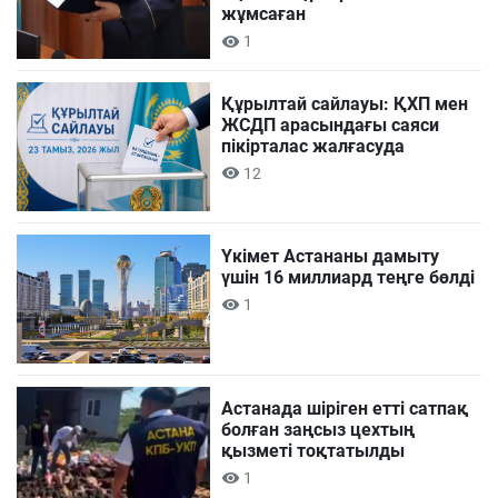
жұмсаған
1
Құрылтай сайлауы: ҚХП мен
ЖСДП арасындағы саяси
пікірталас жалғасуда
12
Үкімет Астананы дамыту
үшін 16 миллиард теңге бөлді
1
Астанада шіріген етті сатпақ
болған заңсыз цехтың
қызметі тоқтатылды
1