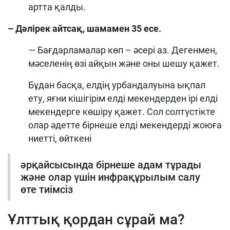
артта қалды.
– Дәлірек айтсақ, шамамен 35 есе.
—
Б
ағдарламалар көп – әсері аз. Дегенмен,
мәселенің өзі айқын және оны шешу қажет.
Бұдан басқа, елдің урбандалуына ықпал
ету, яғни кішігірім елді мекендерден ірі елді
мекендерге көшіру қажет. Сол солтүстікте
олар әдетте бірнеше елді мекендерді жоюға
ниетті, өйткені
әрқайсысында бірнеше адам тұрады
және олар үшін инфрақұрылым салу
өте тиімсіз
Ұлттық қордан сұрай ма?