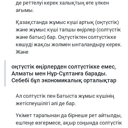
де реттелуі керек халықтың өте үлкен
ағымы.
Қазақстанда жұмыс күші артық (оңтүстік)
және жұмыс күші тапшы өңірлер (солтүстік
және батыс) бар. Оңтүстіктен солтүстікке
көшуді жақсы жолмен ынталандыру керек.
Және
оңтүстік өңірлерден солтүстікке емес,
Алматы мен Нұр-Сұлтанға барады.
Себебі бұл экономикалық орталықтар
Ал солтүстік пен Батыста жұмыс күшінің
жетіспеушілігі әлі де бар.
Үкімет тарапынан да бірнеше рет айтылды,
ештеңе өзгермесе, ақыр соңында солтүстік