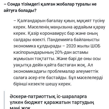
– Сонда тізімдегі қалған жобалар туралы не
айтуға болады?
– Қалғандарын бағалау қиын, мұқият түсіну
керек. Мәселенің маңызына әрдайым қарау
керек. Қазір коронавирус бар және оның
салдары өзекті. Пандемияға байланысты
экономика құлдырады – 2020 жылы ШОБ
кәсіпорындарының 20%-дан астамы
жұмысын тоқтатты. Және бәрі де оны осы
уақытқа дейін қайта бастаған жоқ. Ал
экономикадағы проблемалар әлеуметтік
салаға әсер ете бастайды. Бұл мәселелерді
бірінші кезекте шешу керек.
Әскери-патриоттық іс-шараларға
үлкен бюджет қаражатын тартудың
мәні жоқ,