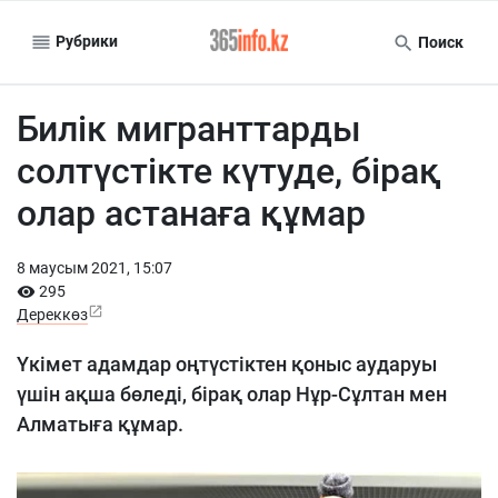
Рубрики
Поиск
Билік мигранттарды
солтүстікте күтуде, бірақ
олар астанаға құмар
8 маусым 2021, 15:07
295
Дереккөз
Үкімет адамдар оңтүстіктен қоныс аударуы
үшін ақша бөледі, бірақ олар Нұр-Сұлтан мен
Алматыға құмар.