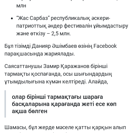
млн
“Жас Сарбаз” республикалық әскери-
патриоттық әндер фестивалін ұйымдастыру
және өткізу – 2,5 млн.
Бұл тізімді Данияр Әшімбаев өзінің Facebook
парақшасында жариялады.
Саясаттанушы Замир Қаражанов бірінші
тармақты қоспағанда, осы шығындардың
ұтымдылығына күмән келтіреді. Алайда,
олар бірінші тармақтағы шараға
басқаларына қарағанда жеті есе көп
ақша бөлген
Шамасы, бұл жерде мәселе қатты қарқын алып