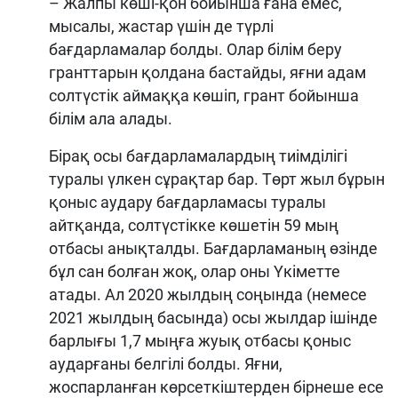
– Жалпы көші-қон бойынша ғана емес,
мысалы, жастар үшін де түрлі
бағдарламалар болды. Олар білім беру
гранттарын қолдана бастайды, яғни адам
солтүстік аймаққа көшіп, грант бойынша
білім ала алады.
Бірақ осы бағдарламалардың тиімділігі
туралы үлкен сұрақтар бар. Төрт жыл бұрын
қоныс аудару бағдарламасы туралы
айтқанда, солтүстікке көшетін 59 мың
отбасы анықталды. Бағдарламаның өзінде
бұл сан болған жоқ, олар оны Үкіметте
атады. Ал 2020 жылдың соңында (немесе
2021 жылдың басында) осы жылдар ішінде
барлығы 1,7 мыңға жуық отбасы қоныс
аударғаны белгілі болды. Яғни,
жоспарланған көрсеткіштерден бірнеше есе