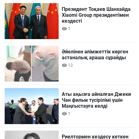
Президент Тоқаев Шанхайда
Xiaomi Group президентімен
кездесті
1
Әйелінен әлімжеттік көрген
астаналық араша сұрайды
12
Аты аңызға айналған Джеки
Чан фильм түсірілімі үшін
Маңғыстауға келді
1
Риелтормен кездесу кеткен