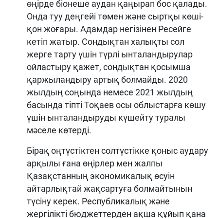
өңірде біонеше аудан қаңырап бос қалады.
Онда туу деңгейі төмен және сыртқы көші-
қон жоғары. Адамдар негізінен Ресейге
кетіп жатыр. Сондықтан халықты сол
жерге тарту үшін түрлі ынталандырулар
ойластыру қажет, сондықтан қосымша
қаржыландыру артық болмайды. 2020
жылдың соңында немесе 2021 жылдың
басында тіпті Тоқаев осы облыстарға көшу
үшін ынталандыруды күшейту туралы
мәселе көтерді.
Бірақ оңтүстіктен солтүстікке қоныс аудару
арқылы ғана өңірлер мен жалпы
Қазақстанның экономикалық өсуін
айтарлықтай жақсартуға болмайтынын
түсіну керек. Республикалық және
жергілікті бюджеттерден ақша құйып қана