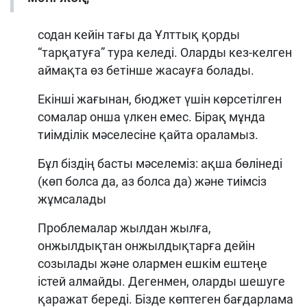
содан кейін тағы да Ұлттық қорды
“тарқатуға” тура келеді. Оларды кез-келген
аймақта өз бетінше жасауға болады.
Екінші жағынан, бюджет үшін көрсетілген
сомалар онша үлкен емес. Бірақ мұнда
тиімділік мәселесіне қайта ораламыз.
Бұл біздің басты мәселеміз: ақша бөлінеді
(көп болса да, аз болса да) және тиімсіз
жұмсалады
Проблемалар жылдан жылға,
онжылдықтан онжылдықтарға дейін
созылады және олармен ешкім ештеңе
істей алмайды. Дегенмен, оларды шешуге
қаражат береді. Бізде көптеген бағдарлама