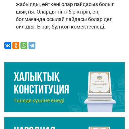
жабылды, өйткені олар пайдасыз болып
шықты. Оларды тіпті біріктіріп, ең
болмағанда осылай пайдасы болар деп
ойлады. Бірақ бұл көп көмектеспеді.