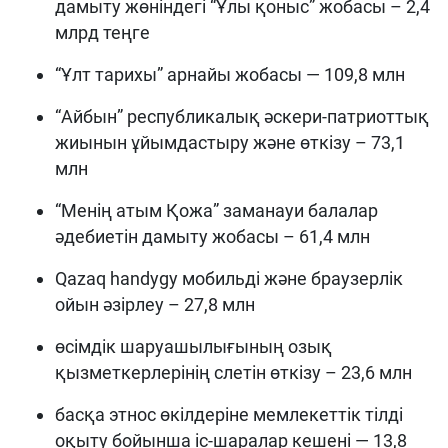
дамыту жөніндегі “Ұлы қоныс” жобасы – 2,4
млрд теңге
“Ұлт тарихы” арнайы жобасы — 109,8 млн
“Айбын” республикалық әскери-патриоттық
жиынын ұйымдастыру және өткізу – 73,1
млн
“Менің атым Қожа” заманауи балалар
әдебиетін дамыту жобасы – 61,4 млн
Qazaq handygy мобильді және браузерлік
ойын әзірлеу – 27,8 млн
өсімдік шаруашылығының озық
қызметкерлерінің слетін өткізу – 23,6 млн
басқа этнос өкілдеріне мемлекеттік тілді
оқыту бойынша іс-шаралар кешені — 13,8