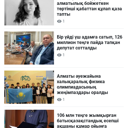
алматылық бойжеткен
төртінші қабаттан құлап қаза
тапты
1
Бір үйді үш адамға сатып, 126
миллион теңге пайда тапқан
депутат сотталды
1
Алматы әуежайына
халықаралық физика
олимпиадасының
жеңімпаздары оралды
1
106 млн теңге жымқырған
батысқазақстандық есепші
ақшаны құмар ойынға