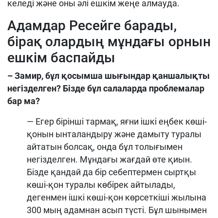
келеді және оны әлі ешкім жеңе алмауда.
Адамдар Ресейге барады,
бірақ олардың мұндағы орнын
ешкім баспайды
– Замир, бұл қосымша шығындар қаншалықты
негізделген? Бізде бұл салаларда проблемалар
бар ма?
— Егер бірінші тармақ, яғни ішкі еңбек көші-
қонын ынталандыру және дамыту туралы
айтатын болсақ, онда бұл толығымен
негізделген. Мұндағы жағдай өте қиын.
Бізде қандай да бір себептермен сыртқы
көші-қон туралы көбірек айтылады,
дегенмен ішкі көші-қон көрсеткіші жылына
300 мың адамнан асып түсті. Бұл шынымен