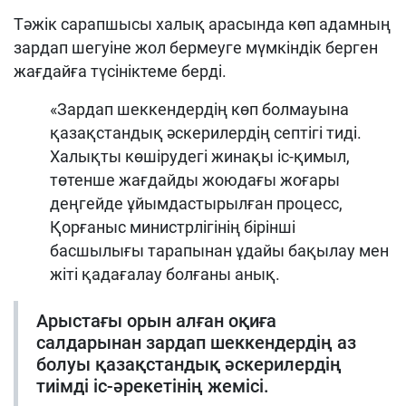
Тәжік сарапшысы халық арасында көп адамның
зардап шегуіне жол бермеуге мүмкіндік берген
жағдайға түсініктеме берді.
«Зардап шеккендердің көп болмауына
қазақстандық әскерилердің септігі тиді.
Халықты көшірудегі жинақы іс-қимыл,
төтенше жағдайды жоюдағы жоғары
деңгейде ұйымдастырылған процесс,
Қорғаныс министрлігінің бірінші
басшылығы тарапынан ұдайы бақылау мен
жіті қадағалау болғаны анық.
Арыстағы орын алған оқиға
салдарынан зардап шеккендердің аз
болуы қазақстандық әскерилердің
тиімді іс-әрекетінің жемісі.