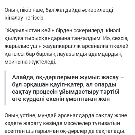
Оның пікірінше, бұл жағдайда әскерилерді
кінәлау негізсіз.
“Жарылыстан кейін бірден әскерилерді кінәлі
қылуға тырысқандарына таңғалдым. Иә, сөзсіз,
жарылыс үшін жауапкершілік арсеналға тікелей
қатысы бар барлық лауазымды адамдардың
мойнына жүктеледі.
Алайда, оқ-дәрілермен жұмыс жасау –
бұл әрқашан қауіп-қатер, ал оларды
сақтау процесін ұйымдастыру тәртібі
өте күрделі екенін ұмытпаған жөн
Оның үстіне, мұндай арсеналдарда сақтау және
кәдеге жарату кезінде мәселелер туғызатын
есептен шығарылған оқ-дәрілер де сақталады.