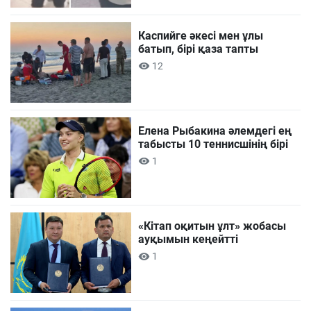
Каспийге әкесі мен ұлы
батып, бірі қаза тапты
12
Елена Рыбакина әлемдегі ең
табысты 10 теннисшінің бірі
1
«Кітап оқитын ұлт» жобасы
ауқымын кеңейтті
1