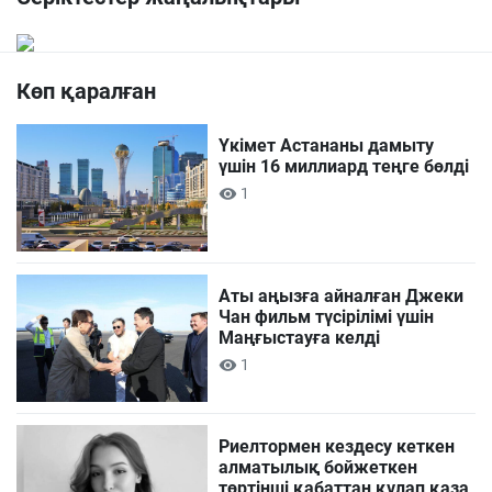
Көп қаралған
Үкімет Астананы дамыту
үшін 16 миллиард теңге бөлді
1
Аты аңызға айналған Джеки
Чан фильм түсірілімі үшін
Маңғыстауға келді
1
Риелтормен кездесу кеткен
алматылық бойжеткен
төртінші қабаттан құлап қаза