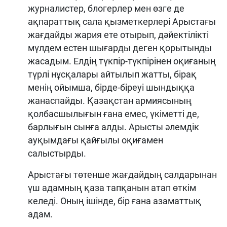
журналистер, блогерлер мен өзге де
ақпараттық сала қызметкерлері Арыстағы
жағдайды жария ете отырып, дәйектілікті
мүлдем естен шығарды деген қорытынды
жасадым. Елдің түкпір-түкпірінен оқиғаның
түрлі нұсқалары айтылып жатты, бірақ
менің ойымша, бірде-біреуі шындыққа
жанаспайды. Қазақстан армиясының
қолбасшылығын ғана емес, үкіметті де,
барлығын сынға алды. Арысты әлемдік
ауқымдағы қайғылы оқиғамен
салыстырды.
Арыстағы төтенше жағдайдың салдарынан
үш адамның қаза тапқанын атап өткім
келеді. Оның ішінде, бір ғана азаматтық
адам.