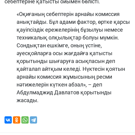
себептеріне қатысты ойымен бөлісті.
«Оқиғаның себептерін арнайы комиссия
анықтайды. Бұл адами фактор, өртке қарсы
қауіпсіздік ережелерінің бұзылуы немесе
техникалық олқылықтар болуы мүмкін.
Сондықтан ешкімге, оның үстіне,
әуесқойларға осы жағдайға қатысты
қорытынды шығаруға асықпасын деп
қайталап айтқым келеді. Нүктесін қоятын
арнайы комиссия жұмысының ресми
нәтижелерін күткен абзал», – деп
Абдулмаджид Давлатов қорытынды
жасады.