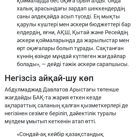
қоймаларда бес оқиға орын алды. Онда
халық арасындағы зардап шеккендердің
саны әлдеқайда асып түседі. Ең мықты
қарулы күштері мен әскери бюджеттері бар
елдердің, яғни, АҚШ, Қытай және Ресейдің
әскери қоймаларында да жарылыстар мен
өрт оқиғалары болып тұрады. Сақтанған
күннің өзінде мұндай күтпеген жағдайлар
болады», — дейді тәжік әскери сарапшысы.
Негізсіз айқай-шу көп
Абдулмаджид Давлатов Арыстағы төтенше
жағдайды БАҚ-та жария еткен кезде
ақпараттық саланың қалған қызметкерлері де
негізінен сезімге беріліп, дәйектілік туралы
мүлдем ұмытып кеткенін атап өтті.
«Сондай-ақ кейбір қазақстандық