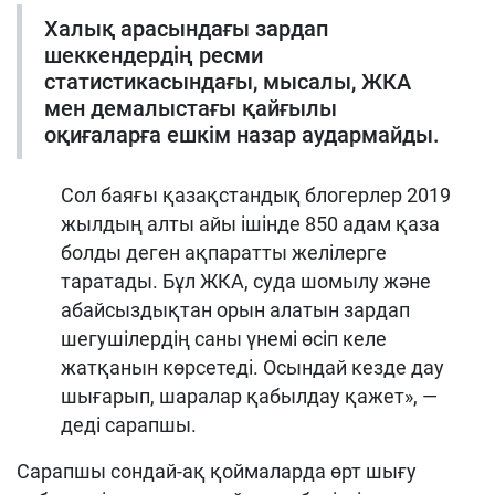
Халық арасындағы зардап
шеккендердің ресми
статистикасындағы, мысалы, ЖКА
мен демалыстағы қайғылы
оқиғаларға ешкім назар аудармайды.
Сол баяғы қазақстандық блогерлер 2019
жылдың алты айы ішінде 850 адам қаза
болды деген ақпаратты желілерге
таратады. Бұл ЖКА, суда шомылу және
абайсыздықтан орын алатын зардап
шегушілердің саны үнемі өсіп келе
жатқанын көрсетеді. Осындай кезде дау
шығарып, шаралар қабылдау қажет», —
деді сарапшы.
Сарапшы сондай-ақ қоймаларда өрт шығу