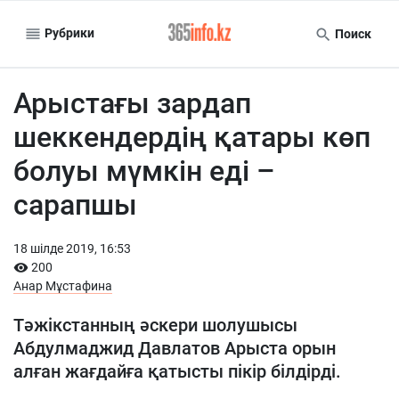
Рубрики
Поиск
Арыстағы зардап
шеккендердің қатары көп
болуы мүмкін еді –
сарапшы
18 шiлде 2019, 16:53
200
Анар Мұстафина
Тәжікстанның әскери шолушысы
Абдулмаджид Давлатов Арыста орын
алған жағдайға қатысты пікір білдірді.