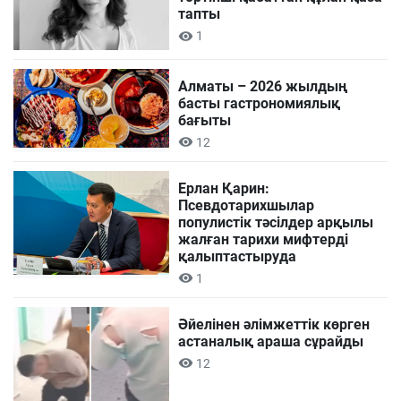
тапты
1
Алматы – 2026 жылдың
басты гастрономиялық
бағыты
12
Ерлан Қарин:
Псевдотарихшылар
популистік тәсілдер арқылы
жалған тарихи мифтерді
қалыптастыруда
1
Әйелінен әлімжеттік көрген
астаналық араша сұрайды
12