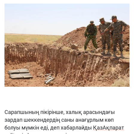
Сарапшының пікірінше, халық арасындағы
зардап шеккендердің саны анағұрлым көп
болуы мүмкін еді, деп хабарлайды
ҚазАқпарат