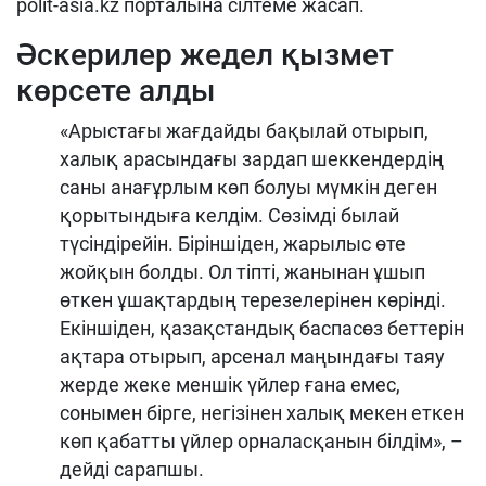
polit-asia.kz порталына сілтеме жасап.
Әскерилер жедел қызмет
көрсете алды
«Арыстағы жағдайды бақылай отырып,
халық арасындағы зардап шеккендердің
саны анағұрлым көп болуы мүмкін деген
қорытындыға келдім. Сөзімді былай
түсіндірейін. Біріншіден, жарылыс өте
жойқын болды. Ол тіпті, жанынан ұшып
өткен ұшақтардың терезелерінен көрінді.
Екіншіден, қазақстандық баспасөз беттерін
ақтара отырып, арсенал маңындағы таяу
жерде жеке меншік үйлер ғана емес,
сонымен бірге, негізінен халық мекен еткен
көп қабатты үйлер орналасқанын білдім», –
дейді сарапшы.