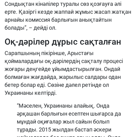
Сондықтан кінәлілер туралы сөз қозғауға әлі
ерте. Қазіргі кезде жаппай жұмыс жасап жатқан
арнайы комиссия барлығын анықтайтын
болады”, – дейді ол.
Оқ-дәрілер дұрыс сақталған
Сарапшының пікірінше, Арыстағы
қоймалардағы оқ-дәрілердің сақталу процесі
жоғары деңгейде ұйымдастырылған. Ондай
болмаған жағдайда, жарылыс салдары одан
бетер болар еді. Сөзіне дәлел ретінде ол
Украинаны келтірді.
“Мәселен, Украинаны алайық. Онда
әрқашан барлығын есептен шығарса да
мұндай оқиғалар жыл сайын болып
тұрады. 2015 жылдан бастап әскери