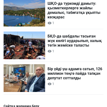
ШҚО-да туризмді дамыту:
қызметкерлерге жайлы
демалыс, табиғатқа ұқыпты
көзқарас
1
БҚО-да шабдалы тасыған
жүк көлігі аударылып, халық
тегін жеміске таласты
1
Бір үйді үш адамға сатып, 126
миллион теңге пайда тапқан
депутат сотталды
1
Сайтқа жарнама беру