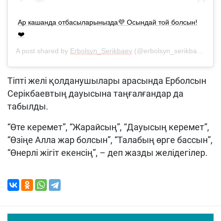
Ар кашанда отбасыларынызда💜 Осындай той болсын!
❤️
A post shared by
Erbolsyn_Serikbaev
(@erbolsyn_serikbaev) on
Тіпті желі қолданушылары арасында Ерболсын
Серікбаевтың дауысына таңғалғандар да
табылды.
“Өте керемет”, “Жарайсың”, “Дауысың керемет”,
“Өзіңе Алла жар болсын”, “Талабың өрге бассын”,
“Өнерлі жігіт екенсің”, – деп жазды желідегілер.