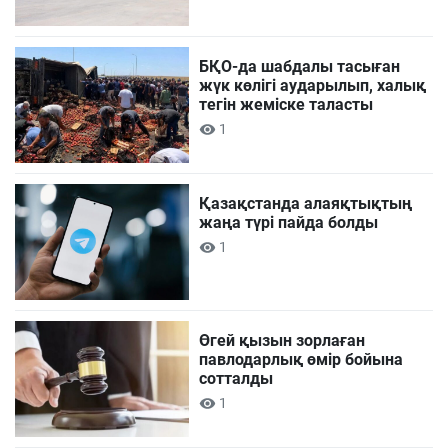
БҚО-да шабдалы тасыған
жүк көлігі аударылып, халық
тегін жеміске таласты
1
Қазақстанда алаяқтықтың
жаңа түрі пайда болды
1
Өгей қызын зорлаған
павлодарлық өмір бойына
сотталды
1