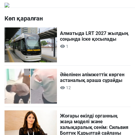
Көп қаралған
Алматыда LRT 2027 жылдың
соңында іске қосылады
1
Әйелінен әлімжеттік көрген
астаналық араша сұрайды
12
Жоғары өкілді органның
жаңа моделі және
халықаралық сенім: Сильвия
Болтук Құрылтай сайлауы