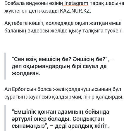
Бозбала видеоны өзінің
Instagram
парақшасына
жүктеген деп жазады
KAZ.NUR.KZ.
Ақтөбеге көшіп, колледжде оқып жатқан емші
баланың видеосы желіде қызу талқыға түскен.
“Сен өзің емшісің бе? Әншісің бе?”, –
деп оқырмандардың бірі сауал да
жолдаған.
Ал Ерболсын болса желі қолданушысының бұл
сұрағын жауапсыз қалдырмай, пікір қалдырды.
“Емшілік қонған адамның бойында
әртүрлі өнер болады. Сондықтан
сынамаңыз”, – деді аралдық жігіт.