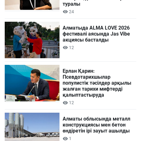
туралы
24
Алматыда ALMA LOVE 2026
фестивалі аясында Jas Vibe
акциясы басталды
12
Ерлан Қарин:
Псевдотарихшылар
популистік тәсілдер арқылы
жалған тарихи мифтерді
қалыптастыруда
12
Алматы облысында металл
конструкциясы мен бетон
өндіретін ірі зауыт ашылды
1