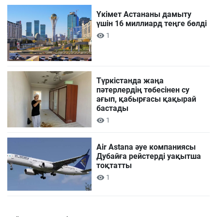
Үкімет Астананы дамыту
үшін 16 миллиард теңге бөлді
1
Түркістанда жаңа
пәтерлердің төбесінен су
ағып, қабырғасы қақырай
бастады
1
Air Astana әуе компаниясы
Дубайға рейстерді уақытша
тоқтатты
1