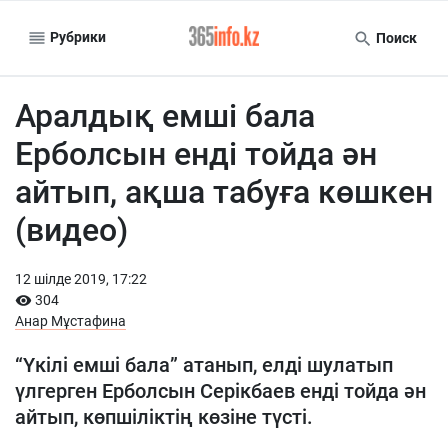
Рубрики
Поиск
Аралдық емші бала
Ерболсын енді тойда ән
айтып, ақша табуға көшкен
(видео)
12 шiлде 2019, 17:22
304
Анар Мұстафина
“Үкілі емші бала” атанып, елді шулатып
үлгерген Ерболсын Серікбаев енді тойда ән
айтып, көпшіліктің көзіне түсті.