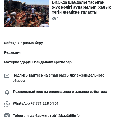
БҚО-да шабдалы тасыған
жүк көлігі аударылып, халық
тегін жеміске таласты
1
Сайтқа жарнама беру
Редакция
Материалдарды пайдалану ережелері
Подписывайтесь на email рассылку еженедельного
обзора
Подписывайтесь на оповещения о важных событиях
WhatsApp +7 771 228 04 01
Telegram-да бармыз ғой" @kaz365info