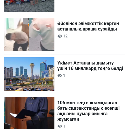
Әйелінен әлімжеттік көрген
астаналық араша сұрайды
12
Үкімет Астананы дамыту
үшін 16 миллиард теңге бөлді
1
106 млн теңге жымқырған
батысқазақстандық есепші
ақшаны құмар ойынға
жұмсаған
1