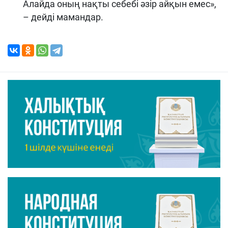
Алайда оның нақты себебі әзір айқын емес»,
– дейді мамандар.