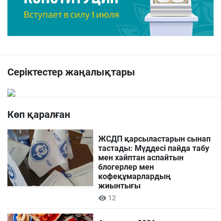
Серіктестер жаңалықтары
Көп қаралған
ЖСДП қарсыластарын сынап
тастады: Мүддесі пайда табу
мен хайптан аспайтын
блогерлер мен
кофеқұмарлардың
жиынтығы
12