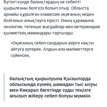
Бүгінгі күнде балықтардың не себепті
қырылғаны белгісіз болып отыр. Облыста
арнайы құрылған комиссия оқиғаның неден
болғанын анықтауға кірісті. Оның құрамына
экология, төтенше жағдайлар мен ветеринария
қызметінің мамандары тартылды.
«Оқиғаның себеп-салдарын әзірге нақты
айтуға ертерек. Алдын-ала мәліметтерге
сүйенсек,
балықтың қырылуына Қызылорда
облысында күннің шамадан тыс ысуы
мен Көкарал бөгетінде суды теңізге
ағызып жіберу себеп болуы мүмкін.