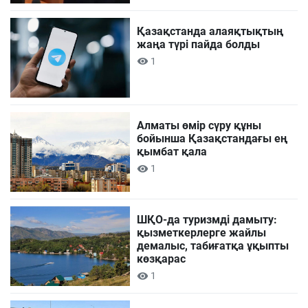
Қазақстанда алаяқтықтың
жаңа түрі пайда болды
1
Алматы өмір сүру құны
бойынша Қазақстандағы ең
қымбат қала
1
ШҚО-да туризмді дамыту:
қызметкерлерге жайлы
демалыс, табиғатқа ұқыпты
көзқарас
1