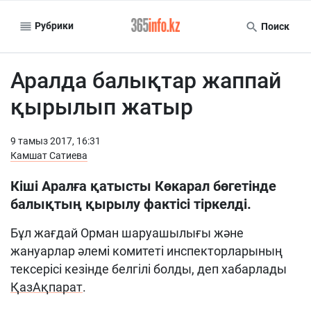
Рубрики
Поиск
Аралда балықтар жаппай
қырылып жатыр
9 тамыз 2017, 16:31
Камшат Сатиева
Кіші Аралға қатысты Көкарал бөгетінде
балықтың қырылу фактісі тіркелді.
Бұл жағдай Орман шаруашылығы және
жануарлар әлемі комитеті инспекторларының
тексерісі кезінде белгілі болды, деп хабарлады
ҚазАқпарат
.