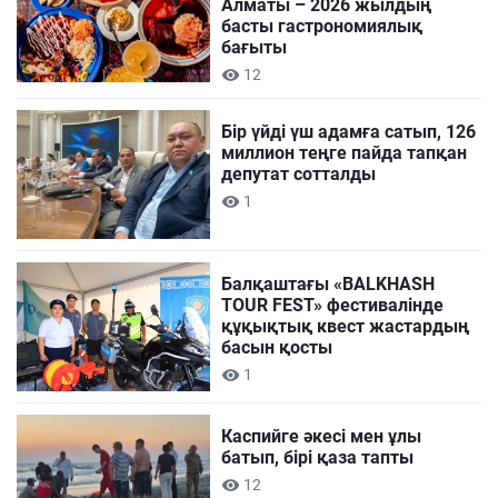
Алматы – 2026 жылдың
басты гастрономиялық
бағыты
12
Бір үйді үш адамға сатып, 126
миллион теңге пайда тапқан
депутат сотталды
1
Балқаштағы «BALKHASH
TOUR FEST» фестивалінде
құқықтық квест жастардың
басын қосты
1
Каспийге әкесі мен ұлы
батып, бірі қаза тапты
12