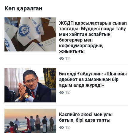
Көп қаралған
ЖСДП қарсыластарын сынап
тастады: Мүддесі пайда табу
мен хайптан аспайтын
блогерлер мен
кофеқұмарлардың
жиынтығы
12
Бигелді Ғабдуллин: «Шынайы
әдебиет өз заманынан бір
адым алда жүреді»
12
Каспийге әкесі мен ұлы
батып, бірі қаза тапты
12