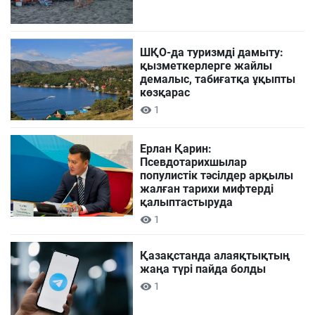
ШҚО-да туризмді дамыту:
қызметкерлерге жайлы
демалыс, табиғатқа ұқыпты
көзқарас
1
Ерлан Қарин:
Псевдотарихшылар
популистік тәсілдер арқылы
жалған тарихи мифтерді
қалыптастыруда
1
Қазақстанда алаяқтықтың
жаңа түрі пайда болды
1