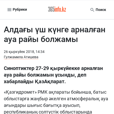
Рубрики
Поиск
Алдағы үш күнге арналған
ауа райы болжамы
26 қыркүйек 2018, 14:34
Гулжамила Атишева
Синоптиктер 27-29 қыркүйекке арналған
ауа райы болжамын ұсынды, деп
хабарлайды ҚазАқпарат.
«Қазгидромет» РМК ақпараты бойынша, батыс
облыстарға жаңбыр әкелген атмосфералық ауа
ағындары шығыс бағытқа ауысып,
республиканың солтүстік облыстарында