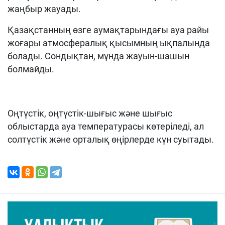
жаңбыр жауады.
Қазақстанның өзге аумақтарындағы ауа райы
жоғары атмосфералық қысымның ықпалында
болады. Сондықтан, мұнда жауын-шашын
болмайды.
Оңтүстік, оңтүстік-шығыс және шығыс
облыстарда ауа температурасы көтеріледі, ал
солтүстік және орталық өңірлерде күн суытады.