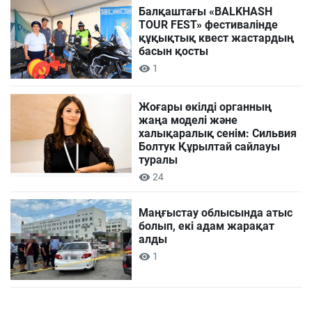
Балқаштағы «BALKHASH
TOUR FEST» фестивалінде
құқықтық квест жастардың
басын қосты
1
Жоғары өкілді органның
жаңа моделі және
халықаралық сенім: Сильвия
Болтук Құрылтай сайлауы
туралы
24
Маңғыстау облысында атыс
болып, екі адам жарақат
алды
1