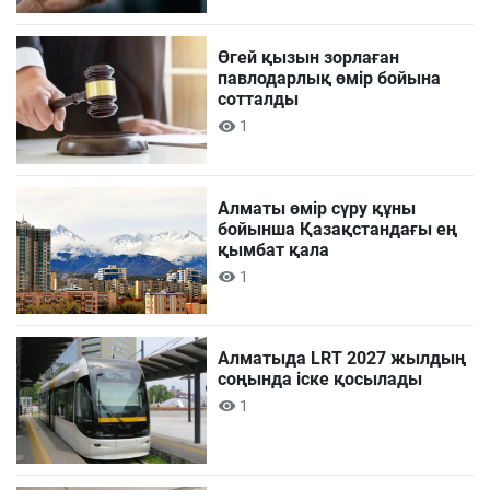
Өгей қызын зорлаған
павлодарлық өмір бойына
сотталды
1
Алматы өмір сүру құны
бойынша Қазақстандағы ең
қымбат қала
1
Алматыда LRT 2027 жылдың
соңында іске қосылады
1