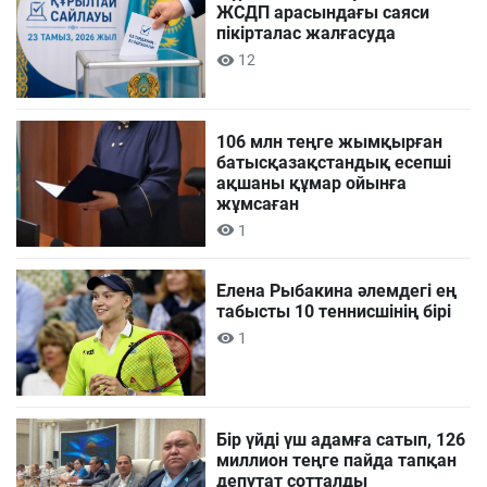
ЖСДП арасындағы саяси
пікірталас жалғасуда
12
106 млн теңге жымқырған
батысқазақстандық есепші
ақшаны құмар ойынға
жұмсаған
1
Елена Рыбакина әлемдегі ең
табысты 10 теннисшінің бірі
1
Бір үйді үш адамға сатып, 126
миллион теңге пайда тапқан
депутат сотталды