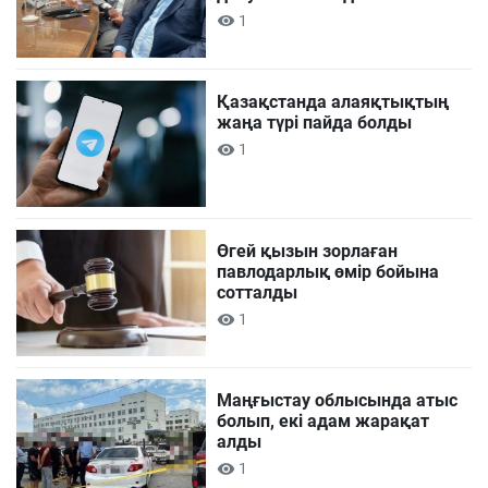
1
Қазақстанда алаяқтықтың
жаңа түрі пайда болды
1
Өгей қызын зорлаған
павлодарлық өмір бойына
сотталды
1
Маңғыстау облысында атыс
болып, екі адам жарақат
алды
1