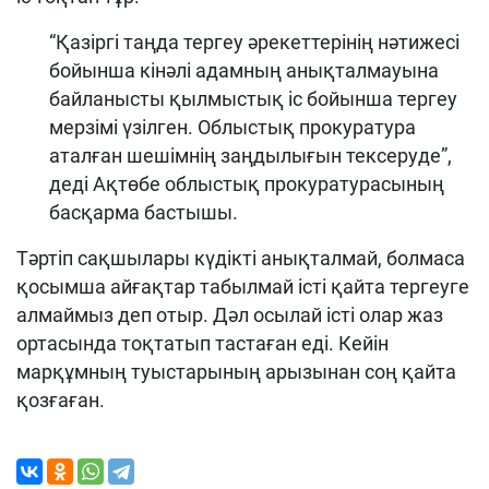
“Қазіргі таңда тергеу әрекеттерінің нәтижесі
бойынша кінәлі адамның анықталмауына
байланысты қылмыстық іс бойынша тергеу
мерзімі үзілген. Облыстық прокуратура
аталған шешімнің заңдылығын тексеруде”,
деді Ақтөбе облыстық прокуратурасының
басқарма бастышы.
Тәртіп сақшылары күдікті анықталмай, болмаса
қосымша айғақтар табылмай істі қайта тергеуге
алмаймыз деп отыр. Дәл осылай істі олар жаз
ортасында тоқтатып тастаған еді. Кейін
марқұмның туыстарының арызынан соң қайта
қозғаған.