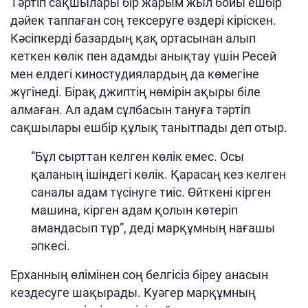
Тәртіп сақшылары бір жарым жыл бойы ешбір
дәйек таппаған соң тексеруге өздері кіріскен.
Кәсіпкерді базардың қақ ортасынан алып
кеткен көлік пен адамды анықтау үшін Ресей
мен елдегі киностудиялардың да көмегіне
жүгінеді. Бірақ джиптің нөмірін ақыры біле
алмаған. Ал адам сұлбасын тануға тәртіп
сақшылары ешбір құлық танытпады деп отыр.
“Бұл сырттан келген көлік емес. Осы
қаланың ішіндегі көлік. Қарасаң кез келген
саналы адам түсінуге тиіс. Өйткені кірген
машина, кірген адам қолын көтеріп
амандасып тұр”, деді марқұмның нағашы
әпкесі.
Ерханның өлімінен соң белгісіз біреу анасын
кездесуге шақырады. Куәгер марқұмның