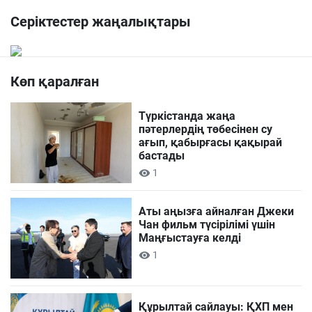
Серіктестер жаңалықтары
Көп қаралған
Түркістанда жаңа
пәтерлердің төбесінен су
ағып, қабырғасы қақырай
бастады
1
Аты аңызға айналған Джеки
Чан фильм түсірілімі үшін
Маңғыстауға келді
1
Құрылтай сайлауы: ҚХП мен