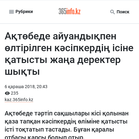
Рубрики
Поиск
Ақтөбеде айуандықпен
өлтірілген кәсіпкердің ісіне
қатысты жаңа деректер
шықты
6 қараша 2018, 20:43
235
kaz.365info.kz
Ақтөбеде тәртіп сақшылары кісі қолынан
қаза тапқан кәсіпкердің өліміне қатысты
істі тоқтатып тастады. Бұған қаралы
отбасы қарсы болып отыр.