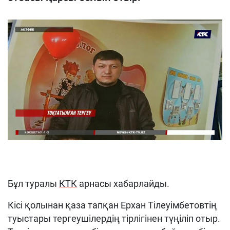
Бұл туралы
КТК
арнасы хабарлайды.
Кісі қолынан қаза тапқан Ерхан Тілеуімбетовтің
туыстары тергеушілердің тірлігінен түңіліп отыр.