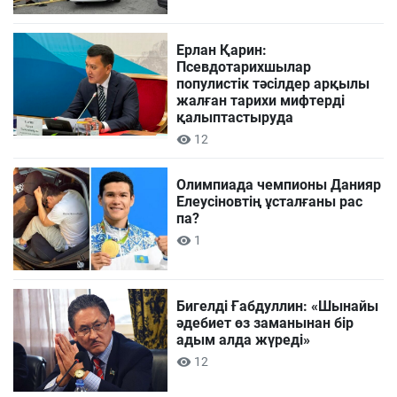
Ерлан Қарин:
Псевдотарихшылар
популистік тәсілдер арқылы
жалған тарихи мифтерді
қалыптастыруда
12
Олимпиада чемпионы Данияр
Елеусіновтің ұсталғаны рас
па?
1
Бигелді Ғабдуллин: «Шынайы
әдебиет өз заманынан бір
адым алда жүреді»
12