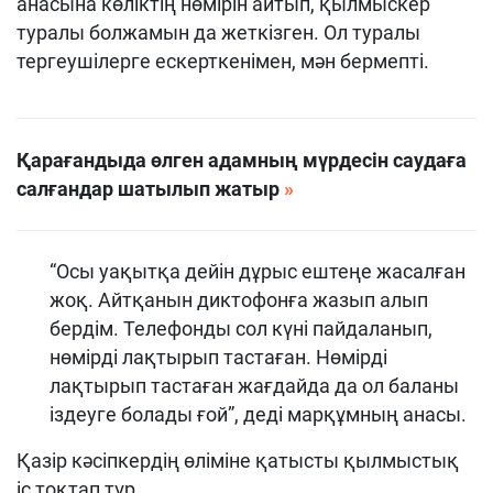
анасына көліктің нөмірін айтып, қылмыскер
туралы болжамын да жеткізген. Ол туралы
тергеушілерге ескерткенімен, мән бермепті.
Қарағандыда өлген адамның мүрдесін саудаға
салғандар шатылып жатыр
“Осы уақытқа дейін дұрыс ештеңе жасалған
жоқ. Айтқанын диктофонға жазып алып
бердім. Телефонды сол күні пайдаланып,
нөмірді лақтырып тастаған. Нөмірді
лақтырып тастаған жағдайда да ол баланы
іздеуге болады ғой”, деді марқұмның анасы.
Қазір кәсіпкердің өліміне қатысты қылмыстық
іс тоқтап тұр.