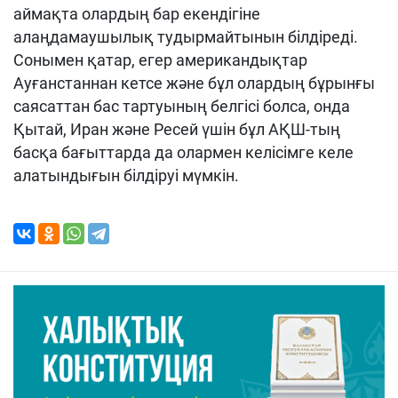
аймақта олардың бар екендігіне
алаңдамаушылық тудырмайтынын білдіреді.
Сонымен қатар, егер американдықтар
Ауғанстаннан кетсе және бұл олардың бұрынғы
саясаттан бас тартуының белгісі болса, онда
Қытай, Иран және Ресей үшін бұл АҚШ-тың
басқа бағыттарда да олармен келісімге келе
алатындығын білдіруі мүмкін.