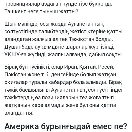
провинциялар аздаған күнде тізе бүккенде
Ташкент неге тыныш жатты?
Шын мәнінде, осы жазда Ауғанстанның
солтүстігінде талибтердің жетістіктеріне қатты
алаңдаған жалғыз ел тек Тәжікстан болды.
Душанбеде ауқымды іс-шаралар жүргізілді,
ҰҚШҰ-ға жүгінді, жалпы алғанда, дабыл соқты.
Бірақ бұл түсінікті, олар Иран, Қытай, Ресей,
Пәкістан және т.б. деңгейінде болып жатқан
оқиғалар туралы хабардар бола алмады. Бірақ
тәжік басшылығы Ауғанстанның солтүстігіндегі
тәжіктердің өз позицияларын тез жоғалтып
жатқанын көре алмады және бұл оны қатты
алаңдатты.
Америка бұрынғыдай емес пе?