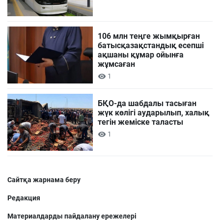
106 млн теңге жымқырған
батысқазақстандық есепші
ақшаны құмар ойынға
жұмсаған
1
БҚО-да шабдалы тасыған
жүк көлігі аударылып, халық
тегін жеміске таласты
1
Сайтқа жарнама беру
Редакция
Материалдарды пайдалану ережелері