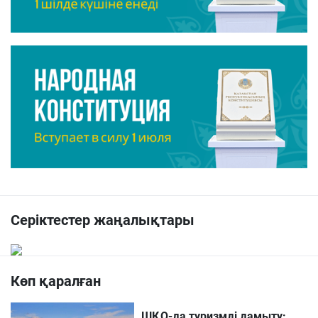
Серіктестер жаңалықтары
Көп қаралған
ШҚО-да туризмді дамыту: