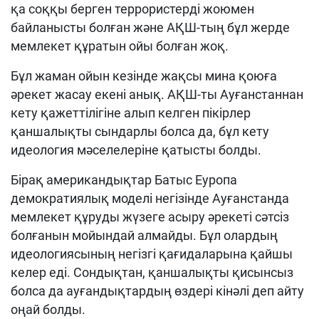
қа соққы берген террористерді жоюмен
байланысты болған және АҚШ-тың бұл жерде
мемлекет құратын ойы болған жоқ.
Бұл жаман ойын кезінде жақсы мина қоюға
әрекет жасау екені анық. АҚШ-ты Ауғанстаннан
кету қажеттілігіне алып келген пікірлер
қаншалықты сындарлы болса да, бұл кету
идеология мәселелеріне қатысты болды.
Бірақ американдықтар Батыс Еуропа
демократиялық моделі негізінде Ауғанстанда
мемлекет құруды жүзеге асыру әрекеті сәтсіз
болғанын мойындай алмайды. Бұл олардың
идеологиясының негізгі қағидаларына қайшы
келер еді. Сондықтан, қаншалықты қисынсыз
болса да ауғандықтардың өздері кінәлі деп айту
оңай болды.