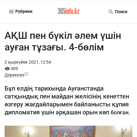
Рубрики
Поиск
АҚШ пен бүкіл әлем үшін
ауған тұзағы. 4-бөлім
2 қыркүйек 2021, 12:54
409
Дереккөз
Бұл елдің тарихында Ауғанстанда
сатқындық пен майдан желісінің кенеттен
өзгеру жағдайларымен байланысты құпия
дипломатия үшін әрқашан орын көп
болған.