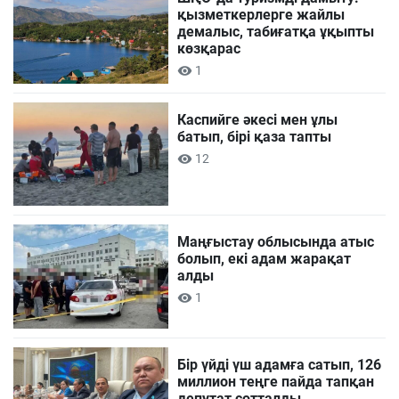
қызметкерлерге жайлы
демалыс, табиғатқа ұқыпты
көзқарас
1
Каспийге әкесі мен ұлы
батып, бірі қаза тапты
12
Маңғыстау облысында атыс
болып, екі адам жарақат
алды
1
Бір үйді үш адамға сатып, 126
миллион теңге пайда тапқан
депутат сотталды