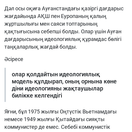
Дәл осы оқиға Ауғанстандағы қазіргі дағдарыс
жағдайында АҚШ пен Еуропаның қалың
жұртшылығы мен саяси топтарының
қақтығысына себепші болды. Олар үшін Ауған
дағдарысының идеологиялық құрамдас бөлігі
таңқаларлық жағдай болды.
Әсіресе
олар қолдайтын идеологиялық
модель құлдырап, оның орнына көне
діни идеологияны жақтаушылар
билікке келгендігі
Яғни, бұл 1975 жылғы Оңтүстік Вьетнамдағы
немесе 1949 жылғы Қытайдағы сияқты
коммунистер де емес. Себебі коммунистік