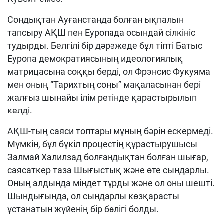
Сондықтан Ауғанстанда болған ықпалын
тапсыру АҚШ пен Еуропада осындай сілкініс
тудырды. Белгілі бір дәрежеде бұл тіпті Батыс
Еуропа демократиясының идеологиялық
матрицасына соққы берді, ол Фрэнсис Фукуяма
мен оның “Тарихтың соңы” мақаласынан бері
жалғыз шынайы ілім ретінде қарастырылып
келді.
АҚШ-тың саяси топтары мұның бәрін ескермеді.
Мүмкін, бұл бүкіл процестің құрастырушысы
Залмай Халилзад болғандықтан болған шығар,
саясаткер таза Шығыстық және өте сындарлы.
Оның алдында міндет тұрды және ол оны шешті.
Шындығында, ол сындарлы көзқарасты
ұстанатын жүйенің бір бөлігі болды.