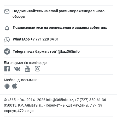
Подписывайтесь на email рассылку еженедельного
обзора
Подписывайтесь на оповещения о важных событиях
WhatsApp +7 771 228 04 01
Telegram-да бармыз ғой" @kaz365info
Біз әлеуметтік желілерде:
Мобильді қосымша:
© «365 Info», 2014–2026
info@365info.kz
, +7 (727) 350-61-36
050013, ҚР, Алматы қ., «Керемет» ықшамауданы, 7 үй, 39
корпус, 472 кеңсе