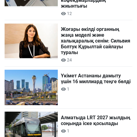
кофеқұмарлардың
жиынтығы
12
Жоғары өкілді органның
жаңа моделі және
халықаралық сенім: Сильвия
Болтук Құрылтай сайлауы
туралы
24
Үкімет Астананы дамыту
үшін 16 миллиард теңге бөлді
1
Алматыда LRT 2027 жылдың
соңында іске қосылады
1