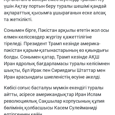
үшін Ақтау портын беру туралы шешімі қандай
ақпараттық қысымға ұшырағанын еске алсақ
та жеткілікті.
Сонымен бірге, Пәкістан арқылы өтетін жол осы
елмен келіссөздер жүргізу қажеттілігіне
тіреледі. Президент Трамп кезінде америка-
пәкістан қарым-қатынастарының өз қиындығы
болды. Сонымен қатар, Трамп кезінде АҚШ
Иран ядролық бағдарламасы туралы келісімнен
шықты, бұл Ирак пен Сириядағы Штаттар мен
Иран арасындағы шиеленістің өсуіне әкелді.
Көбісі соғыс басталуы мүмкін екендігі туралы
айтты, әсіресе американдықтар Иран Ислам
революциялық Сақшылар корпусының құпия
бөлімінің қолбасшысы Касем Сулейманиді
өлтіргеннен кейін.