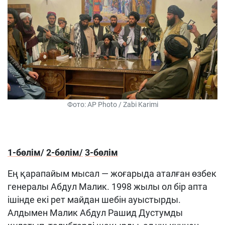
Фото: AP Photo / Zabi Karimi
1-бөлім
/
2-бөлім/
3-бөлім
Ең қарапайым мысал — жоғарыда аталған өзбек
генералы Абдул Малик. 1998 жылы ол бір апта
ішінде екі рет майдан шебін ауыстырды.
Алдымен Малик Абдул Рашид Дустумды