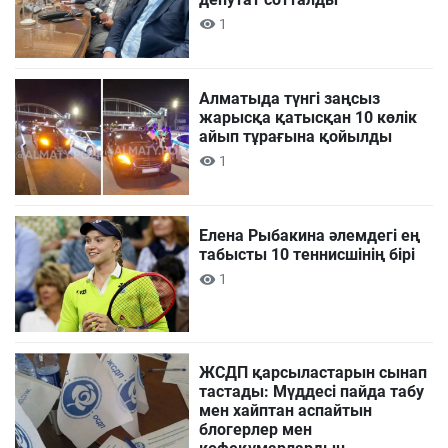
1
Алматыда түнгі заңсыз
жарысқа қатысқан 10 көлік
айып тұрағына қойылды
1
Елена Рыбакина әлемдегі ең
табысты 10 теннисшінің бірі
1
ЖСДП қарсыластарын сынап
тастады: Мүддесі пайда табу
мен хайптан аспайтын
блогерлер мен