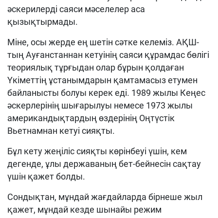
әскерилерді саяси мәселелер аса
қызықтырмады.
Міне, осы жерде ең шетін сәтке келеміз. АҚШ-
тың Ауғанстаннан кетуінің саяси құрамдас бөлігі
теориялық тұрғыдан олар бұрын қолдаған
Үкіметтің ұстанымдарын қамтамасыз етумен
байланысты болуы керек еді. 1989 жылы Кеңес
әскерлерінің шығарылуы немесе 1973 жылы
американдықтардың өздерінің Оңтүстік
Вьетнамнан кетуі сияқты.
Бұл кету жеңіліс сияқты көрінбеуі үшін, кем
дегенде, ұлы державаның бет-бейнесін сақтау
үшін қажет болды.
Сондықтан, мұндай жағдайларда бірнеше жыл
қажет, мұндай кезде шынайы режим