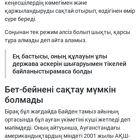
кеңесшілердің көмегімен және
қаржыландыруды сақтай отырып, өздігінен өмір
сүре береді.
Соңынан тек режим әлсіз болып шықты, қарсы
тұра алмады деп айта аламыз.
Ең бастысы, оның құлауын ұлы
держава әскерін шығаруымен тікелей
байланыстырамаса болды
Бет-бейнені сақтау мүмкін
болмады
Бірақ бұл жағдайда Байден тамыз айының
ортасында бұл ауған үкіметіні күші жетпеді деп
мәлімдеді. Оның айтуынша, Ауғанстандағы
американдықтардың міндеті 2001 жылы АҚШ-