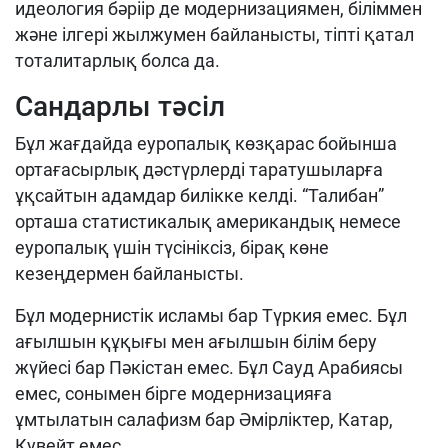
идеология бәріір де модернизациямен, біліммен
және ілгері жылжумен байланысты, тіпті қатал
тоталитарлық болса да.
Сандарлы тәсіл
Бұл жағдайда еуропалық көзқарас бойынша
ортағасырлық дәстүрлерді таратушыларға
ұқсайтын адамдар билікке келді. “Талибан”
орташа статистикалық американдық немесе
еуропалық үшін түсініксіз, бірақ көне
кезеңдермен байланысты.
Бұл модернистік исламы бар Түркия емес. Бұл
ағылшын құқығы мен ағылшын білім беру
жүйесі бар Пәкістан емес. Бұл Сауд Арабиясы
емес, сонымен бірге модернизацияға
ұмтылатын салафизм бар Әмірліктер, Катар,
Кувейт емес.