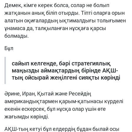
Демек, кімге керек болса, солар не болып
жатқанын анық біліп отырды. Тіпті оларға орын
алатын оқиғалардың ықтималдығы толығымен
ұнамаса да, талқыланған нұсқаға қарсы
болмады.
Бұл
сайып келгенде, бәрі стратегиялық
маңызды аймақтардың бірінде АҚШ-
тың ойсырай жеңілгені сияқты көрінді
Әрине, Иран, Қытай және Ресейдің
американдықтармен қарым-қатынасы күрделі
екенін ескерсек, бұл нұсқа олар үшін өте
жағымды көрінді.
АҚШ-тың кетуі бұл елдердің бұдан былай осы