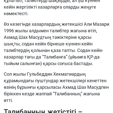
құлатып, талибтерді шақырды, ал үш күннен
кейін жергілікті хазарларға оларды жеңуге
көмектесті.
Өз кезегінде хазарлардың жетекшісі Али Мазари
1996 жылы алдымен талибтер жағына өтіп,
Ахмад Шах Масудтың тәжіктеріне қарсы
шықты, содан кейін бірнеше күннен кейін
талибтердің қолынан қаза тапты. Содан кейін
хазарлар тағы да “Талибанға” (ұйымға ҚР-да
тыйым салынған) қарсы соғыса бастады.
Сол жылы Гульбеддин Хекматиардың
құрамындағы пуштундар жетекшілері кенеттен
өзінің бұрынғы қарсыласы Ахмад Шах Масудпен
біріккен кезде жаппай “Талибанның” жағына
өтті.
Талибанның жетістігі –