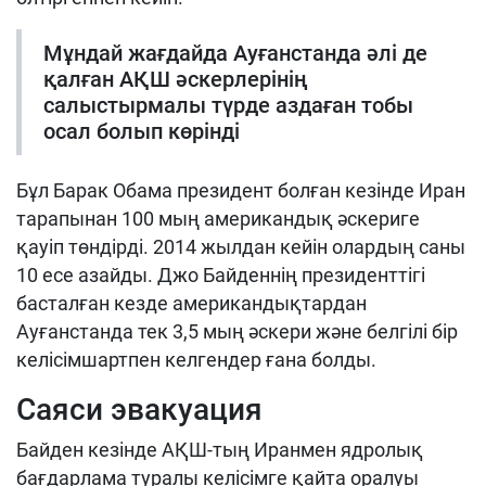
Мұндай жағдайда Ауғанстанда әлі де
қалған АҚШ әскерлерінің
салыстырмалы түрде аздаған тобы
осал болып көрінді
Бұл Барак Обама президент болған кезінде Иран
тарапынан 100 мың американдық әскериге
қауіп төндірді. 2014 жылдан кейін олардың саны
10 есе азайды. Джо Байденнің президенттігі
басталған кезде американдықтардан
Ауғанстанда тек 3,5 мың әскери және белгілі бір
келісімшартпен келгендер ғана болды.
Саяси эвакуация
Байден кезінде АҚШ-тың Иранмен ядролық
бағдарлама туралы келісімге қайта оралуы