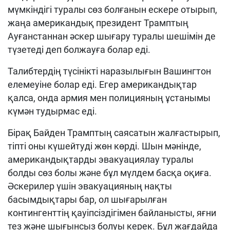
мүмкіндігі туралы сөз болғанын ескере отырып,
жаңа американдық президент Трамптың
Ауғанстаннан әскер шығару туралы шешімін де
түзетеді деп болжауға болар еді.
Талибтердің түсінікті наразылығын Вашингтон
елемеуіне болар еді. Егер американдықтар
қалса, онда армия мен полицияның ұстанымы
күмән тудырмас еді.
Бірақ Байден Трамптың саясатын жалғастырып,
тіпті оны күшейтуді жөн көрді. Шын мәнінде,
американдықтарды эвакуациялау туралы
болды сөз болы және бұл мүлдем басқа оқиға.
Әскерилер үшін эвакуацияның нақты
басымдықтары бар, ол шығарылған
контингенттің қауіпсіздігімен байланысты, яғни
тез және шығынсыз болуы керек. Бұл жағдайда