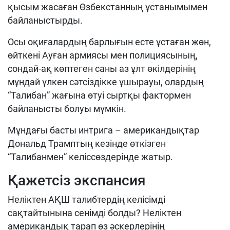
қысым жасаған Өзбекстанның ұстанымымен
байланыстырды.
Осы оқиғалардың барлығын есте ұстаған жөн,
өйткені Ауған армиясы мен полициясының,
сондай-ақ көптеген саны аз ұлт өкілдерінің
мұндай үлкен сәтсіздікке ұшырауы, олардың
“Талибан” жағына өтуі сыртқы фактормен
байланысты болуы мүмкін.
Мұндағы басты интрига – американдықтар
Дональд Трамптың кезінде өткізген
“Талибанмен” келіссөздерінде жатыр.
Қажетсіз экспансия
Неліктен АҚШ талибтердің келісімді
сақтайтынына сенімді болды? Неліктен
американдық тарап өз әскерлерінің