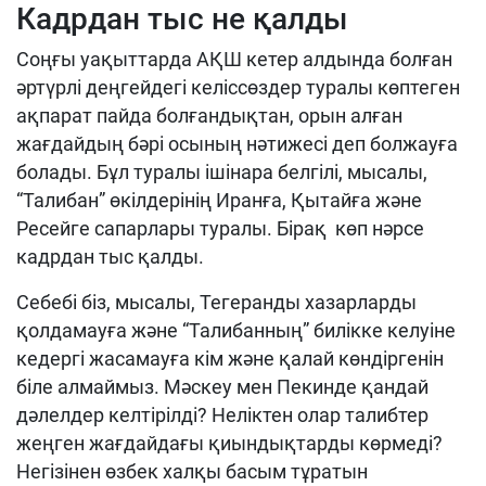
Кадрдан тыс не қалды
Соңғы уақыттарда АҚШ кетер алдында болған
әртүрлі деңгейдегі келіссөздер туралы көптеген
ақпарат пайда болғандықтан, орын алған
жағдайдың бәрі осының нәтижесі деп болжауға
болады. Бұл туралы ішінара белгілі, мысалы,
“Талибан” өкілдерінің Иранға, Қытайға және
Ресейге сапарлары туралы. Бірақ көп нәрсе
кадрдан тыс қалды.
Себебі біз, мысалы, Тегеранды хазарларды
қолдамауға және “Талибанның” билікке келуіне
кедергі жасамауға кім және қалай көндіргенін
біле алмаймыз. Мәскеу мен Пекинде қандай
дәлелдер келтірілді? Неліктен олар талибтер
жеңген жағдайдағы қиындықтарды көрмеді?
Негізінен өзбек халқы басым тұратын