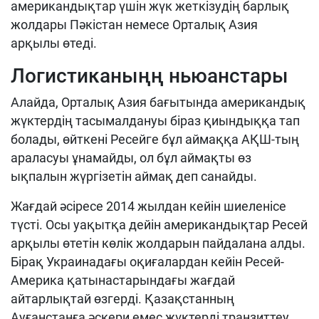
американдықтар үшін жүк жеткізудің барлық
жолдары Пәкістан немесе Орталық Азия
арқылы өтеді.
Логистиканыңң ньюанстары
Алайда, Орталық Азия бағытында американдық
жүктердің тасымалдануы біраз қиындыққа тап
болады, өйткені Ресейге бұл аймаққа АҚШ-тың
араласуы ұнамайды, ол бұл аймақты өз
ықпалын жүргізетін аймақ деп санайды.
Жағдай әсіресе 2014 жылдан кейін шиеленісе
түсті. Осы уақытқа дейін американдықтар Ресей
арқылы өтетін көлік жолдарын пайдалана алды.
Бірақ Украинадағы оқиғалардан кейін Ресей-
Америка қатынастарындағы жағдай
айтарлықтай өзгерді. Қазақстанның
Ауғанстанға әскери емес жүктерді транзиттеу