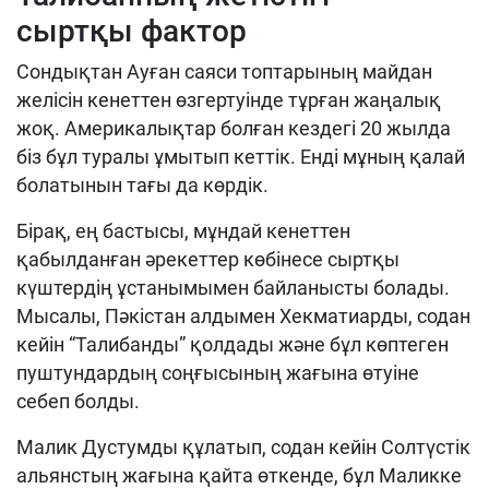
сыртқы фактор
Сондықтан Ауған саяси топтарының майдан
желісін кенеттен өзгертуінде тұрған жаңалық
жоқ. Америкалықтар болған кездегі 20 жылда
біз бұл туралы ұмытып кеттік. Енді мұның қалай
болатынын тағы да көрдік.
Бірақ, ең бастысы, мұндай кенеттен
қабылданған әрекеттер көбінесе сыртқы
күштердің ұстанымымен байланысты болады.
Мысалы, Пәкістан алдымен Хекматиарды, содан
кейін “Талибанды” қолдады және бұл көптеген
пуштундардың соңғысының жағына өтуіне
себеп болды.
Малик Дустумды құлатып, содан кейін Солтүстік
альянстың жағына қайта өткенде, бұл Маликке