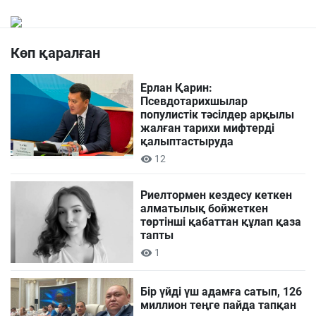
Көп қаралған
Ерлан Қарин:
Псевдотарихшылар
популистік тәсілдер арқылы
жалған тарихи мифтерді
қалыптастыруда
12
Риелтормен кездесу кеткен
алматылық бойжеткен
төртінші қабаттан құлап қаза
тапты
1
Бір үйді үш адамға сатып, 126
миллион теңге пайда тапқан