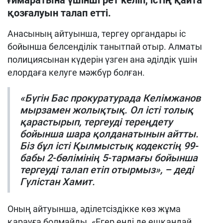
ғимаратына үшінші рет келіп, істің қайта
қозғалуын талап етті.
Анасының айтуынша, тергеу органдары іс
бойынша белсенділік танытпай отыр. Алматы
полициясынан күдерін үзген ана әділдік үшін
елордаға келуге мәжбүр болған.
«Бүгін Бас прокуратурада Келімжанов
мырзамен жолықтық. Ол істі толық
қарастырып, тергеуді тереңдету
бойынша шара қолданатынын айтты.
Біз бұл істі Қылмыстық кодекстің 99-
бабы 2-бөлімінің 5-тармағы бойынша
тергеуді талап етіп отырмыз», – деді
Гүлістан Хамит.
Оның айтуынша, әділетсіздікке көз жұма
қарауға болмайды. «Егер енді де ешқандай