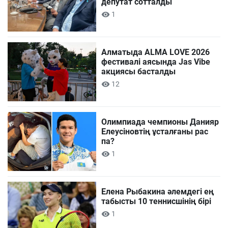
депутат сотталды
1
Алматыда ALMA LOVE 2026
фестивалі аясында Jas Vibe
акциясы басталды
12
Олимпиада чемпионы Данияр
Елеусіновтің ұсталғаны рас
па?
1
Елена Рыбакина әлемдегі ең
табысты 10 теннисшінің бірі
1