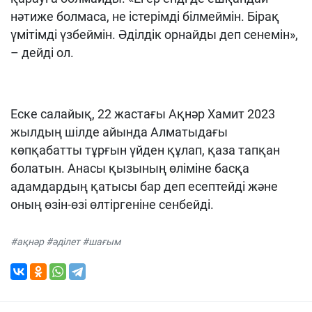
нәтиже болмаса, не істерімді білмеймін. Бірақ
үмітімді үзбеймін. Әділдік орнайды деп сенемін»,
– дейді ол.
Еске салайық, 22 жастағы Ақнәр Хамит 2023
жылдың шілде айында Алматыдағы
көпқабатты тұрғын үйден құлап, қаза тапқан
болатын. Анасы қызының өліміне басқа
адамдардың қатысы бар деп есептейді және
оның өзін-өзі өлтіргеніне сенбейді.
#ақнәр #әділет #шағым