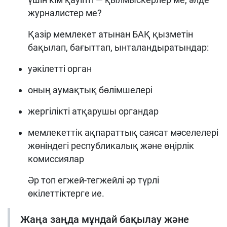
журналистер ме?
Қазір мемлекет атынан БАҚ қызметін
бақылап, бағыттап, ынталандыратындар:
уәкілетті орган
оның аумақтық бөлімшелері
жергілікті атқарушы органдар
мемлекеттік ақпараттық саясат мәселелері
жөніндегі республикалық және өңірлік
комиссиялар
Әр топ егжей-тегжейлі әр түрлі
өкілеттіктерге ие.
Жаңа заңда мұндай бақылау және