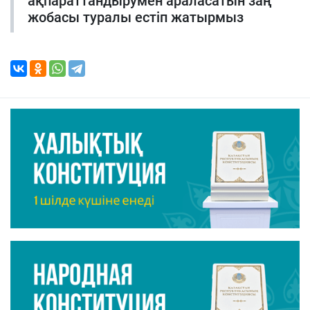
ақпараттандырумен араласатын заң
жобасы туралы естіп жатырмыз