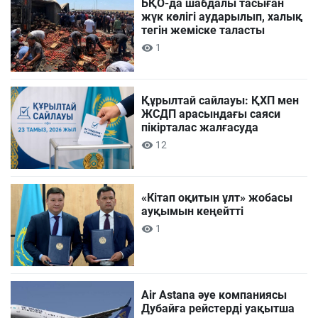
БҚО-да шабдалы тасыған
жүк көлігі аударылып, халық
тегін жеміске таласты
1
Құрылтай сайлауы: ҚХП мен
ЖСДП арасындағы саяси
пікірталас жалғасуда
12
«Кітап оқитын ұлт» жобасы
ауқымын кеңейтті
1
Air Astana әуе компаниясы
Дубайға рейстерді уақытша