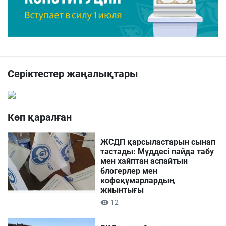
Серіктестер жаңалықтары
Көп қаралған
ЖСДП қарсыластарын сынап
тастады: Мүддесі пайда табу
мен хайптан аспайтын
блогерлер мен
кофеқұмарлардың
жиынтығы
12