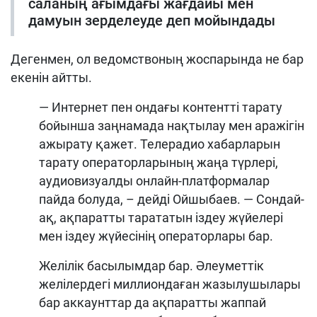
саланың ағымдағы жағдайы мен
дамуын зерделеуде деп мойындады
Дегенмен, ол ведомствоның жоспарында не бар
екенін айтты.
— Интернет пен ондағы контентті тарату
бойынша заңнамада нақтылау мен аражігін
ажырату қажет. Телерадио хабарларын
тарату операторларының жаңа түрлері,
аудиовизуалды онлайн-платформалар
пайда болуда, – дейді Ойшыбаев. — Сондай-
ақ, ақпаратты тарататын іздеу жүйелері
мен іздеу жүйесінің операторлары бар.
Желілік басылымдар бар. Әлеуметтік
желілердегі миллиондаған жазылушылары
бар аккаунттар да ақпаратты жаппай