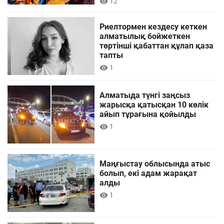
12
Риелтормен кездесу кеткен
алматылық бойжеткен
төртінші қабаттан құлап қаза
тапты
1
Алматыда түнгі заңсыз
жарысқа қатысқан 10 көлік
айып тұрағына қойылды
1
Маңғыстау облысында атыс
болып, екі адам жарақат
алды
1