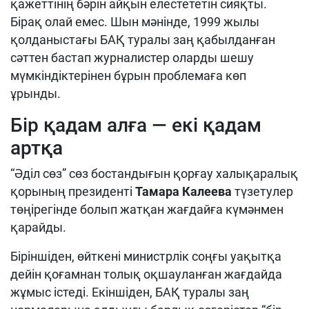
қажеттінің бәрін айқын елестететін сияқты.
Бірақ олай емес. Шын мәнінде, 1999 жылы
қолданыстағы БАҚ туралы заң қабылданған
сәттен бастап журналистер оларды шешу
мүмкіндіктерінен бұрын проблемаға көп
ұрынды.
Бір қадам алға — екі қадам
артқа
“Әділ сөз” сөз бостандығын қорғау халықаралық
қорының президенті
Тамара Калеева
түзетулер
төңірегінде болып жатқан жағдайға күмәнмен
қарайды.
Біріншіден, өйткені министрлік соңғы уақытқа
дейін қоғамнан толық оқшауланған жағдайда
жұмыс істеді. Екіншіден, БАҚ туралы заң