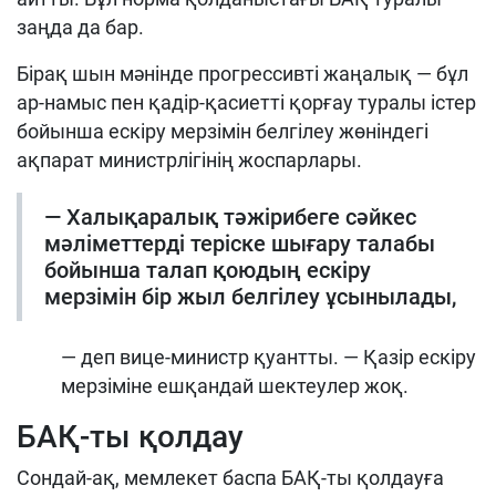
заңда да бар.
Бірақ шын мәнінде прогрессивті жаңалық — бұл
ар-намыс пен қадір-қасиетті қорғау туралы істер
бойынша ескіру мерзімін белгілеу жөніндегі
ақпарат министрлігінің жоспарлары.
— Халықаралық тәжірибеге сәйкес
мәліметтерді теріске шығару талабы
бойынша талап қоюдың ескіру
мерзімін бір жыл белгілеу ұсынылады,
— деп вице-министр қуантты. — Қазір ескіру
мерзіміне ешқандай шектеулер жоқ.
БАҚ-ты қолдау
Сондай-ақ, мемлекет баспа БАҚ-ты қолдауға