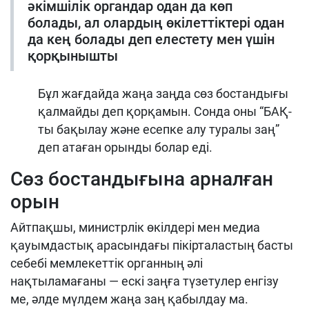
әкімшілік органдар одан да көп
болады, ал олардың өкілеттіктері одан
да кең болады деп елестету мен үшін
қорқынышты
Бұл жағдайда жаңа заңда сөз бостандығы
қалмайды деп қорқамын. Сонда оны “БАҚ-
ты бақылау және есепке алу туралы заң”
деп атаған орынды болар еді.
Сөз бостандығына арналған
орын
Айтпақшы, министрлік өкілдері мен медиа
қауымдастық арасындағы пікірталастың басты
себебі мемлекеттік органның әлі
нақтыламағаны — ескі заңға түзетулер енгізу
ме, әлде мүлдем жаңа заң қабылдау ма.