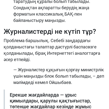
таратудың құралы болып табылады.
Сондықтан ақпаратты берудің жаңа
форматын классикалық БАҚ-пен
байланыстыру маңызды.
Журналистерді не күтіп тұр?
Проблема баршылық. Себебі заңдардағы
қолданыстағы талаптар дәстүрлі баспасөзге
қолданылады, бірақ Интернеттегі аналогтарға
әсер етпейді.
— Журналистер құқығын қорғау министрлік
үшін маңызды блок болып табылады, – деп
мәлімдеді кемел Ойшыбаев.
Ерекше жағдайларда — ұрыс
қимылдары, қарулы қақтығыстар,
төтенше жағдайлар кезінде жұмыс