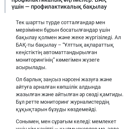
үшін — профилактикалық бақылау
Тек шартты түрде сотталғандар мен
мерзімінен бұрын босатылғандар үшін
бақылау қолмен және жеке жүргізіледі. Ал
БАҚ-ты бақылау – “Ұлттық ақпараттық
кеңістіктің автоматтандырылған
мониторингінің” көмегімен жүзеге
асырылады.
Ол барлық заңсыз нәрсені жазуға және
айтуға арналған көпшілік алдында
жазылған және айтылған әр сөзді қамтиды.
Бұл ретте мониторинг журналистердің
құқықтарын бұзуды көздемейді.
Сонымен, мен сұрағым келеді: мемлекет
үшін кім қауіпті — қылмыскерлер ме, әлде