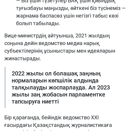
— Біз үшін түзетулер БАҚ үшін қиындық
туғызбауы маңызды, өйткені біз түсінеміз —
жарнама баспасөз үшін негізгі табыс көзі
болып табылады.
Вице-министрдің айтуынша, 2021 жылдың
соңына дейін ведомство медиа нарық
субъектілерінің ұсыныстары мен идеяларын
жинастырады.
2022 жылы ол болашақ заңның
нормаларын көпшілік алдында
талқылауды жоспарлауда. Ал 2023
жылы заң жобасын парламентке
тапсыруға ниетті
Бір қарағанда, бейіндік ведомство XXI
ғасырдағы Қазақстандық журналистикаға