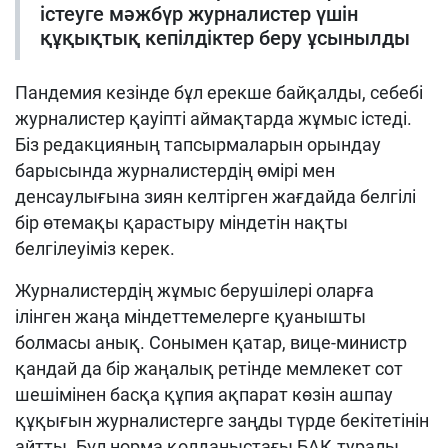
істеуге мәжбүр журналистер үшін
құқықтық кепілдіктер беру ұсынылды
Пандемия кезінде бұл ерекше байқалды, себебі
журналистер қауіпті аймақтарда жұмыс істеді.
Біз редакцияның тапсырмаларын орындау
барысында журналистердің өмірі мен
денсаулығына зиян келтірген жағдайда белгілі
бір өтемақы қарастыру міндетін нақты
белгілеуіміз керек.
Журналистердің жұмыс берушілері оларға
ілінген жаңа міндеттемелерге қуанышты
болмасы анық. Сонымен қатар, вице-министр
қандай да бір жаңалық ретінде мемлекет сот
шешімінен басқа құпия ақпарат көзін ашпау
құқығын журналистерге заңды түрде бекітетінін
айтты. Бұл норма қолданыстағы БАҚ туралы