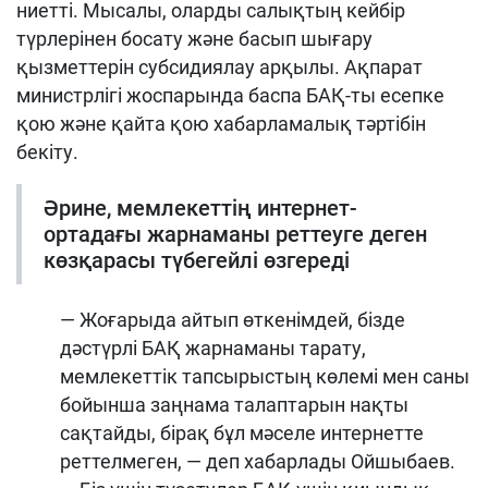
ниетті. Мысалы, оларды салықтың кейбір
түрлерінен босату және басып шығару
қызметтерін субсидиялау арқылы. Ақпарат
министрлігі жоспарында баспа БАҚ-ты есепке
қою және қайта қою хабарламалық тәртібін
бекіту.
Әрине, мемлекеттің интернет-
ортадағы жарнаманы реттеуге деген
көзқарасы түбегейлі өзгереді
— Жоғарыда айтып өткенімдей, бізде
дәстүрлі БАҚ жарнаманы тарату,
мемлекеттік тапсырыстың көлемі мен саны
бойынша заңнама талаптарын нақты
сақтайды, бірақ бұл мәселе интернетте
реттелмеген, — деп хабарлады Ойшыбаев.