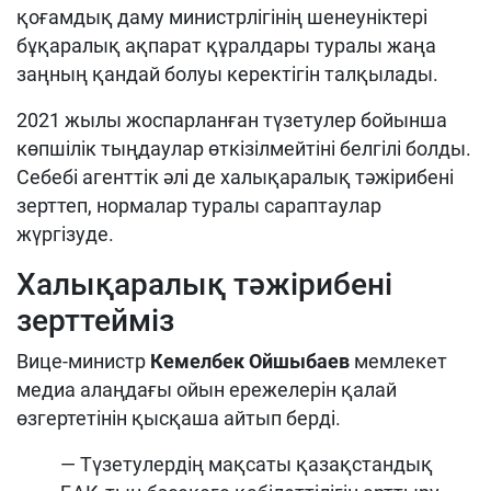
қоғамдық даму министрлігінің шенеуніктері
бұқаралық ақпарат құралдары туралы жаңа
заңның қандай болуы керектігін талқылады.
2021 жылы жоспарланған түзетулер бойынша
көпшілік тыңдаулар өткізілмейтіні белгілі болды.
Себебі агенттік әлі де халықаралық тәжірибені
зерттеп, нормалар туралы сараптаулар
жүргізуде.
Халықаралық тәжірибені
зерттейміз
Вице-министр
Кемелбек Ойшыбаев
мемлекет
медиа алаңдағы ойын ережелерін қалай
өзгертетінін қысқаша айтып берді.
— Түзетулердің мақсаты қазақстандық