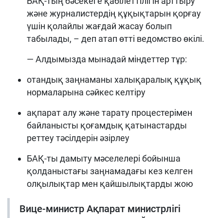
БАҚ-тың бәсекеге қабілеттілігін арттыру
және журналистердің құқықтарын қорғау
үшін қолайлы жағдай жасау болып
табылады, – деп атап өтті ведомство өкілі.
— Алдымызда мынадай міндеттер тұр:
отандық заңнаманы халықаралық құқық
нормаларына сәйкес келтіру
ақпарат алу және тарату процестерімен
байланысты қоғамдық қатынастарды
реттеу тәсілдерін әзірлеу
БАҚ-ты дамыту мәселелері бойынша
қолданыстағы заңнамадағы кез келген
олқылықтар мен қайшылықтарды жою
Вице-министр Ақпарат министрлігі