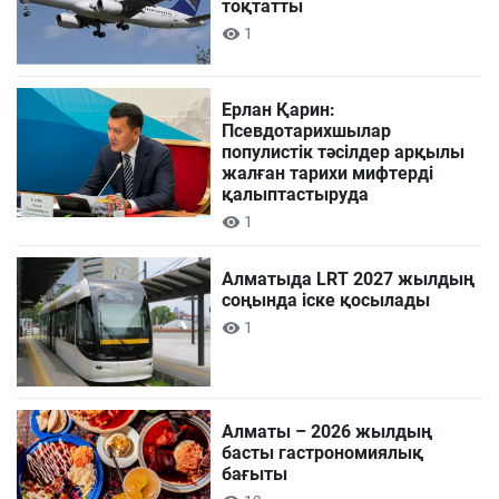
тоқтатты
1
Ерлан Қарин:
Псевдотарихшылар
популистік тәсілдер арқылы
жалған тарихи мифтерді
қалыптастыруда
1
Алматыда LRT 2027 жылдың
соңында іске қосылады
1
Алматы – 2026 жылдың
басты гастрономиялық
бағыты