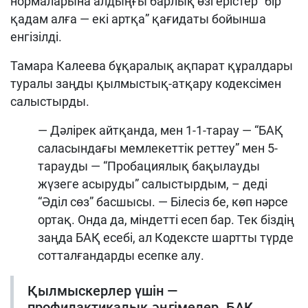
нормаларына алдыңғы барлық өзгерістер “бір
қадам алға — екі артқа” қағидаты бойынша
енгізілді.
Тамара Калеева бұқаралық ақпарат құралдары
туралы заңды қылмыстық-атқару кодексімен
салыстырды.
— Дәлірек айтқанда, мен 1-1-тарау — “БАҚ
саласындағы мемлекеттік реттеу” мен 5-
тарауды — “Пробациялық бақылауды
жүзеге асыруды” салыстырдым, – деді
“Әділ сөз” басшысы. — Білесіз бе, көп нәрсе
ортақ. Онда да, міндетті есеп бар. Тек біздің
заңда БАҚ есебі, ал Кодексте шартты түрде
сотталғандарды есепке алу.
Қылмыскерлер үшін —
профилактикалық әңгімелер. БАҚ