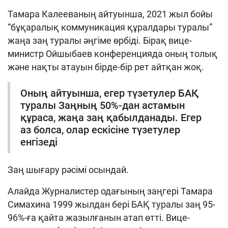
Тамара Калееваның айтуынша, 2021 жыл бойы
“бұқаралық коммуникация құралдары туралы”
жаңа заң туралы әңгіме өрбіді. Бірақ вице-
министр Ойшыбаев конференцияда оның толық
және нақты атауын бірде-бір рет айтқан жоқ.
Оның айтуынша, егер түзетулер БАҚ
туралы Заңның 50%-дан астамын
құраса, жаңа заң қабылданады. Егер
аз болса, олар ескісіне түзетулер
енгізеді
Заң шығару рәсімі осындай.
Алайда Журналистер одағының заңгері Тамара
Симахина 1999 жылдан бері БАҚ туралы заң 95-
96%-ға қайта жазылғанын атап өтті. Вице-