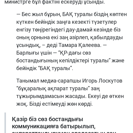
министрге бұл фактіні ескеруді ұсынды.
— Бес жыл бұрын, БАҚ туралы біздің көптен
күткен бейіндік заңға кезекті түзетулер
енгізу төңірегіндегі дау-дамай кезінде біз
оның орнына екі заң әзірлеп, қабылдауды
ұсындық, – деді Тамара Қалеева. —
Барлығы үшін — “ҚР-дағы сөз
бостандығының кепілдіктері туралы” және
бейіндік “БАҚ туралы”.
Танымал медиа-сарапшы Игорь Лоскутов
“бұқаралық ақпарат туралы” заң
тұжырымдамасын жасады. Екеуі де өткен
жоқ. Бізді естімеуді жөн көрді.
Қазір біз сөз бостандығы
коммуникацияға батырылып,