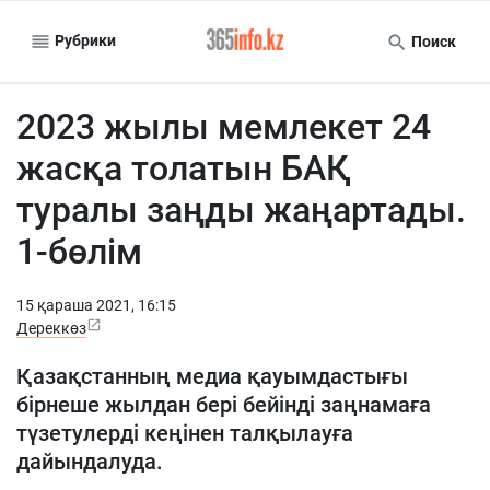
Рубрики
Поиск
2023 жылы мемлекет 24
жасқа толатын БАҚ
туралы заңды жаңартады.
1-бөлім
15 қараша 2021, 16:15
Дереккөз
Қазақстанның медиа қауымдастығы
бірнеше жылдан бері бейінді заңнамаға
түзетулерді кеңінен талқылауға
дайындалуда.