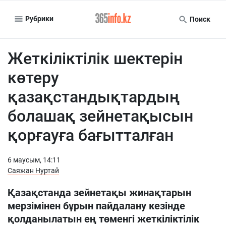
Рубрики
Поиск
Жеткіліктілік шектерін
көтеру
қазақстандықтардың
болашақ зейнетақысын
қорғауға бағытталған
6 маусым, 14:11
Саяжан Нуртай
Қазақстанда зейнетақы жинақтарын
мерзімінен бұрын пайдалану кезінде
қолданылатын ең төменгі жеткіліктілік