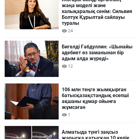
жаңа моделі және
халықаралық сенім: Сильвия
Болтук Құрылтай сайлауы
туралы
24
Бигелді Ғабдуллин: «Шынайы
әдебиет өз заманынан бір
адым алда жүреді»
12
106 млн теңге жымқырған
батысқазақстандық есепші
ақшаны құмар ойынға
жұмсаған
1
Алматыда түнгі заңсыз
жарысқа қатысқан 10 көлік