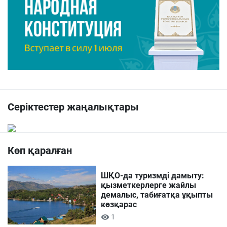
Серіктестер жаңалықтары
Көп қаралған
ШҚО-да туризмді дамыту:
қызметкерлерге жайлы
демалыс, табиғатқа ұқыпты
көзқарас
1