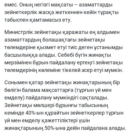
емес. Оның негізгі мақсаты – азаматтарды
зейнеткерлік жасқа жеткеннен кейін тұрақты
табыспен қамтамасыз ету.
Министрлік зейнетақы қаражаты ең алдымен
азаматтардың болашақтағы зейнетақы
төлемдеріне қызмет етуі тиіс деген ұстанымды
басшылыққа алады. Себебі бүгін жинақты
мерзімінен бұрын пайдалану ертеңгі зейнетақы
төлемдерінің көлеміне тікелей әсер етуі мүмкін.
Сонымен қатар зейнетақы жинақтарының бір
бөлігін балама мақсаттарға (тұрғын үй мен
емделу) пайдалану мүмкіндігі сақталады.
Зейнетақы мөлшері бұрынғы табысының
кемінде 40%-ын құрайтын зейнеткерлер тұрғын
үй мен емделу қажеттіліктері үшін
жинақтарының 50%-ына дейін пайдалана алады.