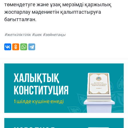
төмендетуге және ұзақ мерзімді қаржылық
жоспарлау мәдениетін қалыптастыруға
бағытталған.
#жеткіліктілік #шек #зейнетақы