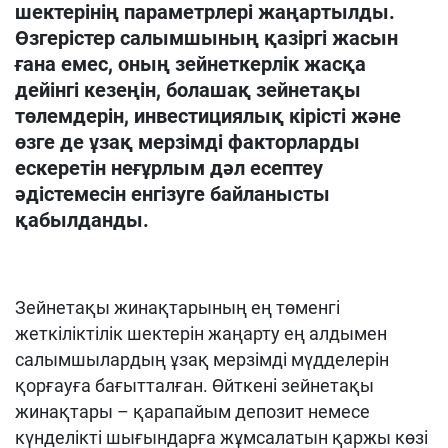
шектерінің параметрлері жаңартылды.
Өзгерістер салымшының қазіргі жасын
ғана емес, оның зейнеткерлік жасқа
дейінгі кезеңін, болашақ зейнетақы
төлемдерін, инвестициялық кірісті және
өзге де ұзақ мерзімді факторларды
ескеретін неғұрлым дәл есептеу
әдістемесін енгізуге байланысты
қабылданды.
Зейнетақы жинақтарының ең төменгі
жеткіліктілік шектерін жаңарту ең алдымен
салымшылардың ұзақ мерзімді мүдделерін
қорғауға бағытталған. Өйткені зейнетақы
жинақтары – қарапайым депозит немесе
күнделікті шығындарға жұмсалатын қаржы көзі