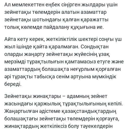
Ал мемлекеттен еңбек сіңірген жылдары үшін
зейнетақы төлемдерін алатын азаматтар
зейнетақы шотындағы қалған қаражатты
толық көлемде пайдалану құқығына ие.
Айта кету керек, жеткіліктілік шектері соңғы үш
жыл ішінде қайта қаралмаған. Сондықтан
оларды жаңарту зейнетақы жүйесінің ұзақ
мерзімді тұрақтылығын қамтамасыз етуге және
азаматтардың болашақта неғұрлым қорғалған
әрі тұрақты табысқа сенім артуына мүмкіндік
береді.
Зейнетақы жинақтары – адамның зейнет
жасындағы қаржылық тұрақтылығының кепілі.
Жаңартылған әдістеме қазақстандықтардың
болашақтағы зейнетақы төлемдерін қорғауға,
жинақтардың жеткіліксіз болу тәуекелдерін