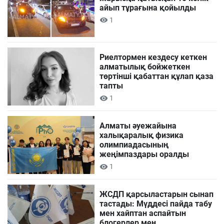
айып тұрағына қойылды
1
Риелтормен кездесу кеткен
алматылық бойжеткен
төртінші қабаттан құлап қаза
тапты
1
Алматы әуежайына
халықаралық физика
олимпиадасының
жеңімпаздары оралды
1
ЖСДП қарсыластарын сынап
тастады: Мүддесі пайда табу
мен хайптан аспайтын
блогерлер мен