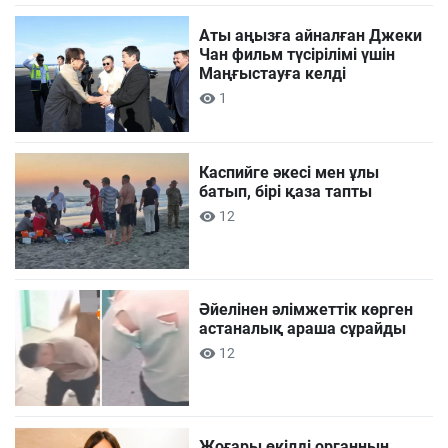
Аты аңызға айналған Джеки
Чан фильм түсірілімі үшін
Маңғыстауға келді
1
Каспийге әкесі мен ұлы
батып, бірі қаза тапты
12
Әйелінен әлімжеттік көрген
астаналық араша сұрайды
12
Жоғары өкілді органның