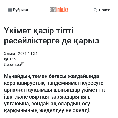
Рубрики
Поиск
Үкімет қазір тіпті
ресейліктерге де қарыз
5 ақпан 2021, 11:34
135
Дереккөз
Мұнайдың төмен бағасы жағдайында
коронавирустық пандемиямен күресуге
арналған ауқымды шығындар үкіметтің
ішкі және сыртқы қарыздарының
ұлғаюына, сондай-ақ олардың өсу
қарқынының жеделдеуіне әкелді.