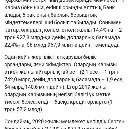
қарыз бойынша, екінші орынды Ұлттық Банк
алады, бірақ оның барлық борыштық
міндеттемелері ішкі болып табылады. Сонымен
қатар, олардың көлемі өткен жылы 14,4%-ға – 2
трлн 927,3 млрд-қа дейін, долларлық баламада
22,4%-ға, $6 млрд 957,9 млн-ға дейін төмендеді.
Одан кейін жергілікті атқарушы билік
органдары, яғни әкімдіктер. Олардың қарызы
өткен жылы айтарлықтай өсті (2,1 есе — 1 трлн
742,0 млрд дейін, долларлық баламада – 1,9 есе,
$4 млрд 140,6 млн дейін). Егер 2019 жылы
олардың қарызының негізгі бөлігі үкіметке
тиесілі болса, енді — басқа кредиторларға (1
трлн 57,2 млрд).
Сондай-ақ, 2020 жылы мемлекет кепілдік берген
борыш ұлғайды (14,1%-ға-877,2 млрд-қа дейін),