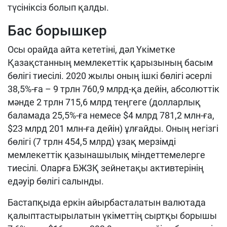
түсініксіз болып қалды.
Бас борышкер
Осы орайда айта кететіні, дәл Үкіметке
Қазақстанның мемлекеттік қарызының басым
бөлігі тиесілі. 2020 жылы оның ішкі бөлігі әсерлі
38,5%-ға – 9 трлн 760,9 млрд-қа дейін, абсолюттік
мәнде 2 трлн 715,6 млрд теңгеге (долларлық
баламада 25,5%-ға немесе $4 млрд 781,2 млн-ға,
$23 млрд 201 млн-ға дейін) ұлғайды. Оның негізгі
бөлігі (7 трлн 454,5 млрд) ұзақ мерзімді
мемлекеттік қазынашылық міндеттемелерге
тиесілі. Оларға БЖЗҚ зейнетақы активтерінің
едәуір бөлігі салынды.
Бастапқыда еркін айырбасталатын валютада
қалыптастырылатын үкіметтің сыртқы борышы