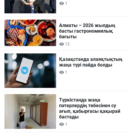
1
Алматы – 2026 жылдың
басты гастрономиялық
бағыты
12
Қазақстанда алаяқтықтың
жаңа түрі пайда болды
1
Түркістанда жаңа
пәтерлердің төбесінен су
ағып, қабырғасы қақырай
бастады
1