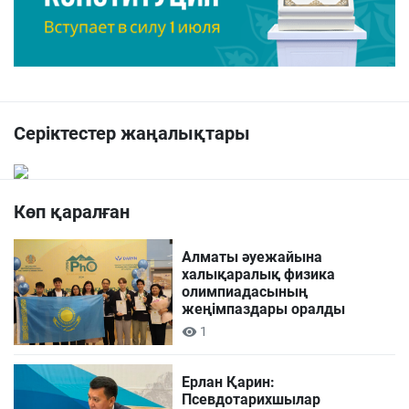
Серіктестер жаңалықтары
Көп қаралған
Алматы әуежайына
халықаралық физика
олимпиадасының
жеңімпаздары оралды
1
Ерлан Қарин:
Псевдотарихшылар