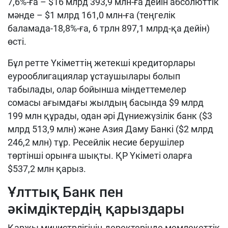
7,6%-ға – $16 млрд 393,9 млн-ға дейін абсолюттік
мәнде – $1 млрд 161,0 млн-ға (теңгелік
баламада-18,8%-ға, 6 трлн 897,1 млрд-қа дейін)
өсті.
Бұл ретте Үкіметтің жетекші кредиторлары
еурооблигациялар ұстаушылары болып
табылады, олар бойынша міндеттемелер
сомасы ағымдағы жылдың басында $9 млрд
199 млн құрады, одан әрі Дүниежүзілік банк ($3
млрд 513,9 млн) және Азия Даму Банкі ($2 млрд
246,2 млн) тұр. Ресейлік несие берушілер
төртінші орынға шықты. ҚР Үкіметі оларға
$537,2 млн қарыз.
Ұлттық Банк пен
әкімдіктердің қарыздары
Қаржы министрлігінің деректерінде мемлекеттік