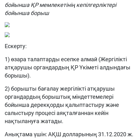
бойынша ҚР мемлекетінің кепілгерліктері
бойынша борыш
Ескерту:
1) өзара талаптарды есепке алмай (Жергілікті
атқарушы органдардың ҚР Үкіметі алдындағы
борышы).
2) борышты бағалау жергілікті атқарушы
органдардың борыштық міндеттемелері
бойынша дерекқорды қалыптастыру және
салыстыру процесі аяқталғаннан кейін
нақтылануға жатады.
Анықтама үшін: АҚШ долларының 31.12.2020 ж.