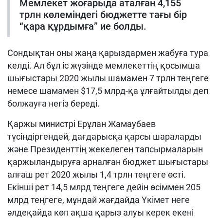
Мемлекет жоғарыда аталған 4,155
трлн көлеміндегі бюджетте тағы бір
“қара құрдымға” ие болды.
Сондықтан оны жаңа қарыздармен жабуға тура
келді. Ал бұл іс жүзінде мемлекеттің қосымша
шығыстары 2020 жылы шамамен 7 трлн теңгеге
немесе шамамен $17,5 млрд-қа ұлғайтылды деп
болжауға негіз береді.
Қаржы министрі Ерұлан Жамаубаев
түсіндіргендей, дағдарысқа қарсы шараларды
және Президенттің жекелеген тапсырмаларын
қаржыландыруға арналған бюджет шығыстары
алғаш рет 2020 жылы 1,4 трлн теңгеге өсті.
Екінші рет 14,5 млрд теңгеге дейін өсіммен 205
млрд теңгеге, мұндай жағдайда Үкімет неге
әлдеқайда көп ақша қарыз алуы керек екені