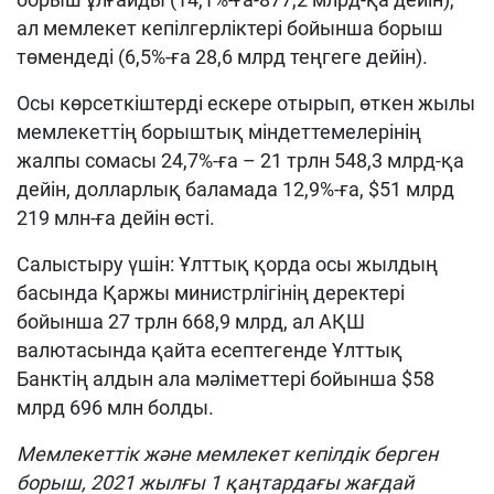
ал мемлекет кепілгерліктері бойынша борыш
төмендеді (6,5%-ға 28,6 млрд теңгеге дейін).
Осы көрсеткіштерді ескере отырып, өткен жылы
мемлекеттің борыштық міндеттемелерінің
жалпы сомасы 24,7%-ға – 21 трлн 548,3 млрд-қа
дейін, долларлық баламада 12,9%-ға, $51 млрд
219 млн-ға дейін өсті.
Салыстыру үшін: Ұлттық қорда осы жылдың
басында Қаржы министрлігінің деректері
бойынша 27 трлн 668,9 млрд, ал АҚШ
валютасында қайта есептегенде Ұлттық
Банктің алдын ала мәліметтері бойынша $58
млрд 696 млн болды.
Мемлекеттік және мемлекет кепілдік берген
борыш, 2021 жылғы 1 қаңтардағы жағдай