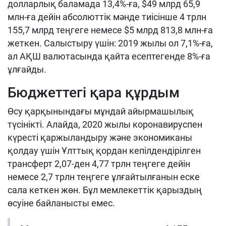
долларлық баламада 13,4%-ға, $49 млрд 65,9
млн-ға дейін абсолюттік мәнде тиісінше 4 трлн
155,7 млрд теңгеге немесе $5 млрд 813,8 млн-ға
жеткен. Салыстыру үшін: 2019 жылы ол 7,1%-ға,
ал АҚШ валютасында қайта есептегенде 8%-ға
ұлғайды.
Бюджеттегі қара құрдым
Өсу қарқынындағы мұндай айырмашылық
түсінікті. Алайда, 2020 жылы коронавируспен
күресті қаржыландыру және экономиканы
қолдау үшін Ұлттық қордан кепілдендірілген
трансферт 2,07-ден 4,77 трлн теңгеге дейін
немесе 2,7 трлн теңгеге ұлғайтылғанын еске
сала кеткен жөн. Бұл мемлекеттік қарыздың
өсуіне байланысты емес.