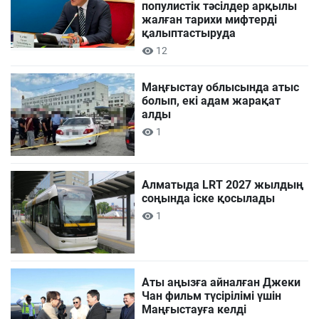
популистік тәсілдер арқылы
жалған тарихи мифтерді
қалыптастыруда
12
Маңғыстау облысында атыс
болып, екі адам жарақат
алды
1
Алматыда LRT 2027 жылдың
соңында іске қосылады
1
Аты аңызға айналған Джеки
Чан фильм түсірілімі үшін
Маңғыстауға келді