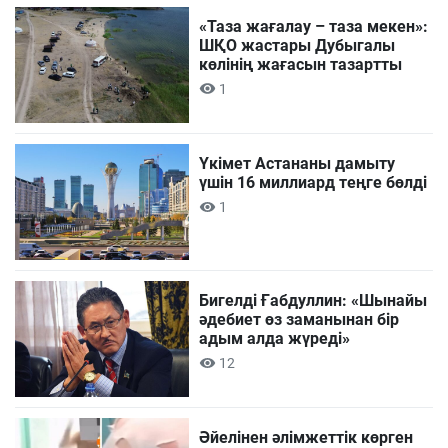
«Таза жағалау – таза мекен»:
ШҚО жастары Дубыгалы
көлінің жағасын тазартты
1
Үкімет Астананы дамыту
үшін 16 миллиард теңге бөлді
1
Бигелді Ғабдуллин: «Шынайы
әдебиет өз заманынан бір
адым алда жүреді»
12
Әйелінен әлімжеттік көрген