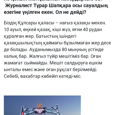
Журналист Тұрар Шапқара осы сауалдың
өзегіне үңілген екен. Ол не дейді?
Біздің Құлсары қаласы – нағыз қазақы мекен.
10 ауыл, өңкей қазақ, кіші жүз, яғни 40 рудан
құралған жер. Батыстың ішіндегі
қазақшылықтың қаймағы бұзылмаған жер десе
де болады. Ауданымызда 80 мыңның үстінде
халық бар. Жалғыз түйір мешітіміз бар. Оған
жамағат сыймайды. Мешіт салдыруға ешкім
ынталы емес және оған рұқсат берілмейді.
Себебі, вахабтар көбейіп кетеді-міс.