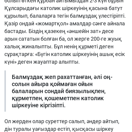
болып өткен құрбан айтымыздан 2-3 күн бұрын
Құлсарыдағы католик шіркеуінің қасына батут
құрылып, балаларға тегін балмұздақ үлестіріпті.
Қазір ондай «жомартқол» амалдар сәнге айнала
бастады. Біздің қазекең «әншейін зат» десе
арын сататын болған ба, ол жерге 200-ге жуық
халық жиналыпты. Бұл ненің құрметі деген
сұрақтарға: «Бүгін католик шіркеуінің ашық есік
күні» деген жауаптар алыпты.
Балмұздақ жеп рахаттанған, әлі оң-
солын айыра қоймаған ойын
балаларын сондай биязылықпен,
құрметпен, қошеметпен католик
шіркеуіне кіргізіпті.
Ол жерден олар суреттер салып, әндер айтып,
дін туралы уағыздар естіп, қысқасы шіркеу