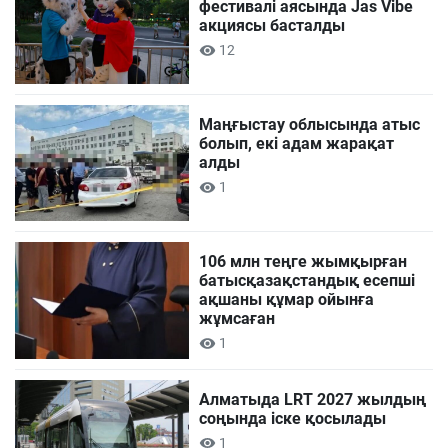
фестивалі аясында Jas Vibe
акциясы басталды
12
Маңғыстау облысында атыс
болып, екі адам жарақат
алды
1
106 млн теңге жымқырған
батысқазақстандық есепші
ақшаны құмар ойынға
жұмсаған
1
Алматыда LRT 2027 жылдың
соңында іске қосылады
1