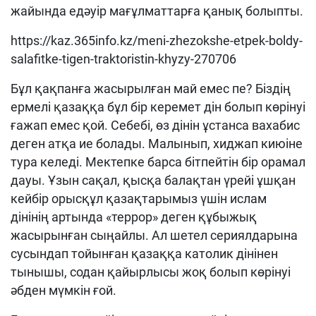
жайында едәуір мағұлматтарға қанық болыпты.
https://kaz.365info.kz/meni-zhezokshe-etpek-boldy-
salafitke-tigen-traktoristin-khyzy-270706
Бұл қақпанға жасырылған май емес пе? Біздің
ермелі қазаққа бұл бір керемет дін болып көрінуі
ғажап емес қой. Себебі, өз дінін ұстанса вахабис
деген атқа ие болады. Малынып, хиджап киюіне
тура келеді. Мектепке барса бітпейтін бір орамал
дауы. Ұзын сақал, қысқа балақтан үрейі ұшқан
кейбір орысқұл қазақтарымыз үшін ислам
дінінің артында «террор» деген құбыжық
жасырынған сыңайлы. Ал шетел сериялдарына
сусындап тойынған қазаққа католик дінінен
тынышы, содан қайырлысы жоқ болып көрінуі
әбден мүмкін ғой.