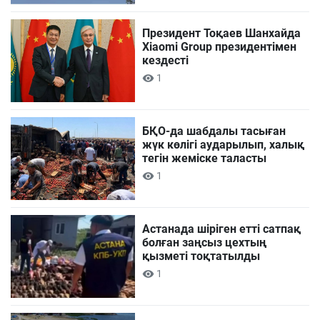
Президент Тоқаев Шанхайда
Xiaomi Group президентімен
кездесті
1
БҚО-да шабдалы тасыған
жүк көлігі аударылып, халық
тегін жеміске таласты
1
Астанада шіріген етті сатпақ
болған заңсыз цехтың
қызметі тоқтатылды
1