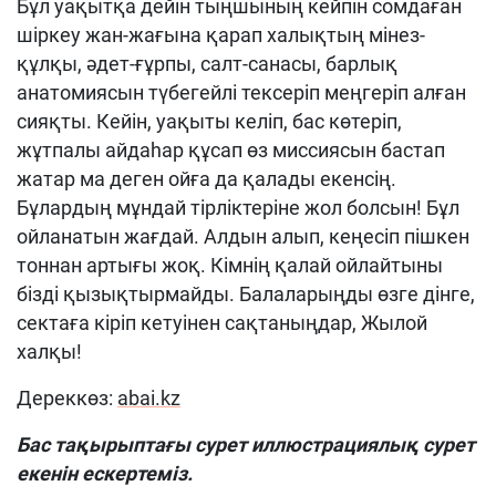
Бұл уақытқа дейін тыңшының кейпін сомдаған
шіркеу жан-жағына қарап халықтың мінез-
құлқы, әдет-ғұрпы, салт-санасы, барлық
анатомиясын түбегейлі тексеріп меңгеріп алған
сияқты. Кейін, уақыты келіп, бас көтеріп,
жұтпалы айдаһар құсап өз миссиясын бастап
жатар ма деген ойға да қалады екенсің.
Бұлардың мұндай тірліктеріне жол болсын! Бұл
ойланатын жағдай. Алдын алып, кеңесіп пішкен
тоннан артығы жоқ. Кімнің қалай ойлайтыны
бізді қызықтырмайды. Балаларыңды өзге дінге,
сектаға кіріп кетуінен сақтаныңдар, Жылой
халқы!
Дереккөз:
abai.kz
Бас тақырыптағы сурет иллюстрациялық сурет
екенін ескертеміз.