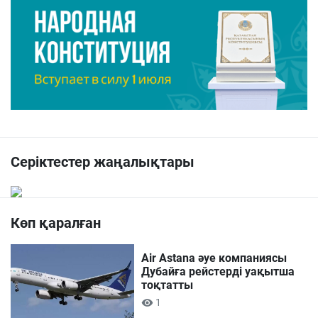
Серіктестер жаңалықтары
Көп қаралған
Air Astana әуе компаниясы
Дубайға рейстерді уақытша
тоқтатты
1