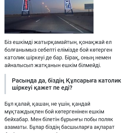
Біз ешкімді жатырқамайтын, қонақжай ел
болғанымыз себепті елімізде бой көтерген
католик шіркеуі де бар. Бірақ, оның немен
айналысып жатқанын ешкім білмейді.
Расында да, біздің Құлсарыға католик
шіркеуі қажет пе еді?
Бұл қалай, қашан, не үшін, қандай
мұқтаждықпен бой көтергенінен ешкім
бейхабар. Мен білетін бұрынғы побы поляк
азаматы. Бұлар біздің басшыларға ақпарат