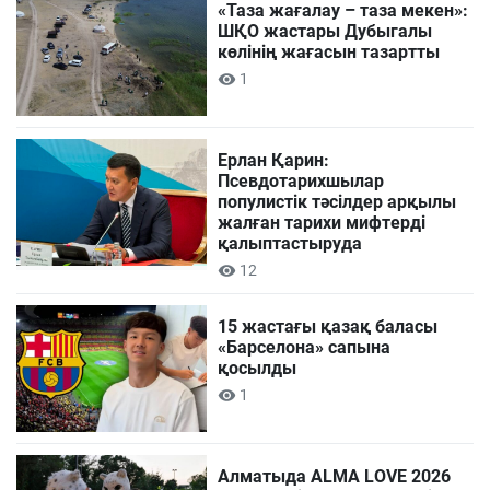
«Таза жағалау – таза мекен»:
ШҚО жастары Дубыгалы
көлінің жағасын тазартты
1
Ерлан Қарин:
Псевдотарихшылар
популистік тәсілдер арқылы
жалған тарихи мифтерді
қалыптастыруда
12
15 жастағы қазақ баласы
«Барселона» сапына
қосылды
1
Алматыда ALMA LOVE 2026