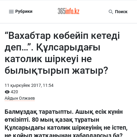
Рубрики
Поиск
“Вахабтар көбейіп кетеді
деп…”. Құлсарыдағы
католик шіркеуі не
былықтырып жатыр?
11 қыркүйек 2017, 11:54
420
Айдын Олжаев
Балмұздақ таратыпты. Ашық есік күнін
өткізіпті. 80 мың қазақ тұратын
Құлсарыдағы католик шіркеуінің не істеп,
не қойып жатқанынан хабардарсыз ба?