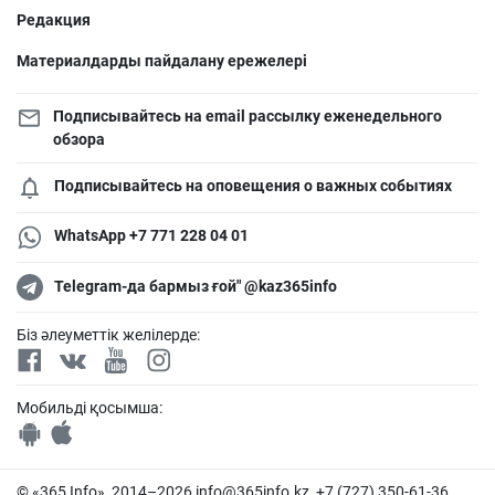
Редакция
Материалдарды пайдалану ережелері
Подписывайтесь на email рассылку еженедельного
обзора
Подписывайтесь на оповещения о важных событиях
WhatsApp +7 771 228 04 01
Telegram-да бармыз ғой" @kaz365info
Біз әлеуметтік желілерде:
Мобильді қосымша:
© «365 Info», 2014–2026
info@365info.kz
, +7 (727) 350-61-36